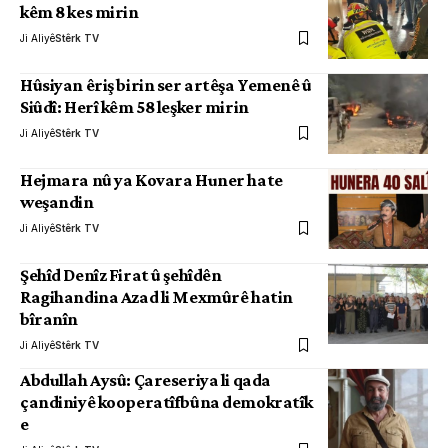
kêm 8 kes mirin
Ji Aliyê
Stêrk TV
Hûsiyan êriş birin ser artêşa Yemenê û
Siûdî: Herî kêm 58 leşker mirin
Ji Aliyê
Stêrk TV
Hejmara nû ya Kovara Huner hate
weşandin
Ji Aliyê
Stêrk TV
Şehîd Denîz Firat û şehîdên
Ragihandina Azad li Mexmûrê hatin
bîranîn
Ji Aliyê
Stêrk TV
Abdullah Aysû: Çareseriya li qada
çandiniyê kooperatîfbûna demokratîk
e