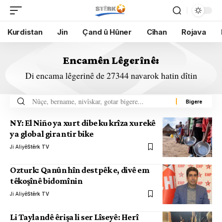
Kurdistan
Jin
Çand û Hûner
Cîhan
Rojava
Encamên Lêgerînê:
Di encama lêgerinê de 27344 navarok hatin dîtin
NY: El Niño ya xurt dibe ku krîza xurekê
ya global girantir bike
Ji Aliyê
Stêrk TV
Ozturk: Qanûn hîn destpêk e, divê em
têkoşînê bidomînin
Ji Aliyê
Stêrk TV
Li Taylandê êrişa li ser Lîseyê: Herî