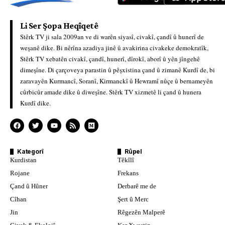
Li Ser Şopa Heqîqetê
Stêrk TV ji sala 2009an ve di warên siyasî, civakî, çandî û hunerî de
weşanê dike. Bi nêrîna azadiya jinê û avakirina civakeke demokratîk,
Stêrk TV xebatên civakî, çandî, hunerî, dîrokî, aborî û yên jîngehê
dimeşîne. Di çarçoveya parastin û pêşxistina çand û zimanê Kurdî de, bi
zaravayên Kurmancî, Soranî, Kirmanckî û Hewramî nûçe û bernameyên
cûrbicûr amade dike û diweşîne. Stêrk TV xizmetê li çand û hunera
Kurdî dike.
Kategorî
Rûpel
Kurdistan
Têkîlî
Rojane
Frekans
Çand û Hûner
Derbarê me de
Cîhan
Şert û Merc
Jin
Rêgezên Malperê