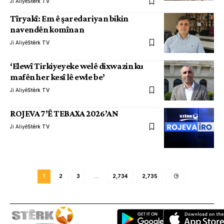
Ji Aliyê
Stêrk TV
Tîryakî: Em ê şaredariyan bikin
navendên komînan
Ji Aliyê
Stêrk TV
‘Elewî Tirkiyeyeke welê dixwazin ku
mafên her kesî lê ewle be’
Ji Aliyê
Stêrk TV
ROJEVA 7’Ê TEBAXA 2026’AN
Ji Aliyê
Stêrk TV
1
2
3
…
2,734
2,735