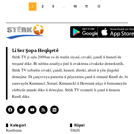
1
2
3
…
10
11
Li Ser Şopa Heqîqetê
Stêrk TV ji sala 2009an ve di warên siyasî, civakî, çandî û hunerî de
weşanê dike. Bi nêrîna azadiya jinê û avakirina civakeke demokratîk,
Stêrk TV xebatên civakî, çandî, hunerî, dîrokî, aborî û yên jîngehê
dimeşîne. Di çarçoveya parastin û pêşxistina çand û zimanê Kurdî de, bi
zaravayên Kurmancî, Soranî, Kirmanckî û Hewramî nûçe û bernameyên
cûrbicûr amade dike û diweşîne. Stêrk TV xizmetê li çand û hunera
Kurdî dike.
Kategorî
Rûpel
Kurdistan
Têkîlî