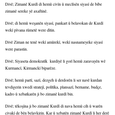
Divê; Zimanê Kurdî di hemû civîn û meclîsên siyasî de bibe
zimanê sereke yê axaftinê.
Divê; di hemû weşanên siyasî, pankart û belavokan de Kurdî
wekî pîvana rûmetê were dîtin.
Divê Ziman ne tenê wekî amûrekî, wekî nasnameyeke siyasî
were parastin.
Divê; Siyaseta demokratîk kurdiyê li gorî hemû zaravayên wê
Kurmancî, Kirmanckî biparêze.
Divê; hemû partî, sazî, dezgeh û derdorên li ser navê kurdan
tevdigerin xwedî stratejî, polîtîka, plansazî, bername, budçe,
kadro û xebatkarên ji bo zimanê kurdî bin.
Divê; têkoşîna ji bo zimanê Kurdî di nava hemû cih û warên
civakî de bên belavkirin. Kar û xebatên zimanê Kurdî li her derê