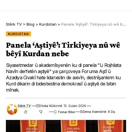
Stêrk TV
>
Blog
>
Kurdistan
>
Panela ‘Aştiyê’: Tirkiyeya nû wê bêyî Kurdan nebe
KURDISTAN
Panela ‘Aştiyê’: Tirkiyeya nû wê
bêyî Kurdan nebe
Siyasetmedar û akademîsyenên ku di panela "Li Rojhilata
Navîn derfetên aştiyê" ya çarçoveya Foruma Aştî û
Azadiya Civakî hate lidarxistin de axivîn, destnîşankirin ku
Kurd dikarin di bidestxistina demokrasî û aştiyê de bibin
mînak.
Stêrk TV
Dîroka Nûkirinê: 13. Gulan 2026
Dema Xwendinê: 8 Dq.