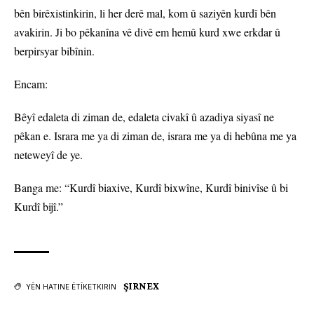
bên birêxistinkirin, li her derê mal, kom û saziyên kurdî bên
avakirin. Ji bo pêkanîna vê divê em hemû kurd xwe erkdar û
berpirsyar bibînin.
Encam:
Bêyî edaleta di ziman de, edaleta civakî û azadiya siyasî ne
pêkan e. Israra me ya di ziman de, israra me ya di hebûna me ya
neteweyî de ye.
Banga me: “Kurdî biaxive, Kurdî bixwîne, Kurdî binivîse û bi
Kurdî bijî.”
ŞIRNEX
YÊN HATINE ÊTÎKETKIRIN