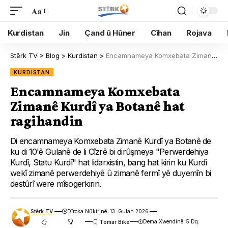
Aa
Kurdistan
Jin
Çand û Hûner
Cîhan
Rojava
Stêrk TV
>
Blog
>
Kurdistan
>
Encamnameya Komxebata Zimanê Kurdî ya Botanê hat ragihandin
KURDISTAN
Encamnameya Komxebata
Zimanê Kurdî ya Botanê hat
ragihandin
Di encamnameya Komxebata Zimanê Kurdî ya Botanê de
ku di 10'ê Gulanê de li Cîzrê bi dirûşmeya "Perwerdehiya
Kurdî, Statu Kurdî" hat lidarxistin, bang hat kirin ku Kurdî
wekî zimanê perwerdehiyê û zimanê fermî yê duyemîn bi
destûrî were mîsogerkirin.
Stêrk TV
Dîroka Nûkirinê: 13. Gulan 2026
Dema Xwendinê: 5 Dq.