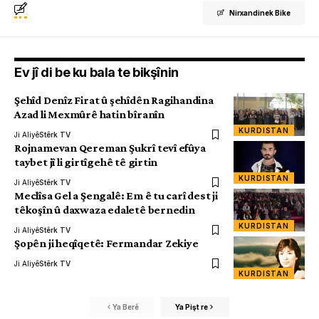
Nirxandinek Bike
Ev jî di be ku bala te bikşînin
Şehîd Denîz Firat û şehîdên Ragihandina
Azad li Mexmûrê hatin bîranîn
KURDISTAN
Ji Aliyê
Stêrk TV
Rojnamevan Qereman Şukrî tevî efûya
taybet jî li girtîgehê tê girtin
KURDISTAN
Ji Aliyê
Stêrk TV
Meclîsa Gel a Şengalê: Em ê tu carî dest ji
têkoşîn û daxwaza edaletê bernedin
KURDISTAN
Ji Aliyê
Stêrk TV
Şopên ji heqîqetê: Fermandar Zekiye
Ji Aliyê
Stêrk TV
KURDISTAN
Ya Berê
Ya Pişt re