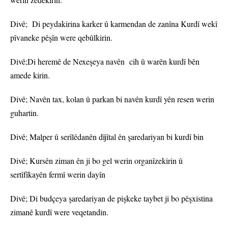
Divê; Di peydakirina karker û karmendan de zanîna Kurdî wekî
pîvaneke pêşîn were qebûlkirin.
Divê;Di heremê de Nexeşeya navên cih û warên kurdî bên
amede kirin.
Divê; Navên tax, kolan û parkan bi navên kurdî yên resen werin
guhartin.
Divê; Malper û serîlêdanên dîjîtal ên şaredariyan bi kurdî bin
Divê; Kursên ziman ên ji bo gel werin organîzekirin û
sertîfîkayên fermî werin dayîn
Divê; Di budçeya şaredariyan de pişkeke taybet ji bo pêşxistina
zimanê kurdî were veqetandin.