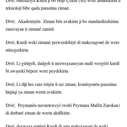
Divê; binesaziya Kurdî ji bo Hişê Çêkirî (AI) were amadekirin û
teknolojî bibe qada parastina ziman.
Dîvê; Akademiyên Ziman bên avakirin ji bo standardîzekirina
zaravayan û zimanê zanistî.
Divê; Kurdî wekî zimanê perwerdehiyê di makezagonê de were
mîsogerkirin.
Divê; Li girtîgeh, dadgeh û nexweşxaneyan mafê wergêrê kurdî
bi awayekî bêpere were peydekirin.
Divê; Li dijî her cure êrîşên li ser ziman, komîsyonên parastina
hiqûqî ya ziman werin avakirin.
Divê; Peymanên navneteweyî (wekî Peymana Mafên Zarokan)
di derbarê ziman de werin aktîfkirin.
Divê; daxwaza statûyê Kurdî di asta makezagonî de wekî