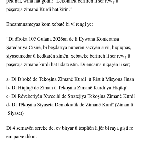
pêk hat, wiha hat gotin: “Lêkolînek berfireh li ser rewş û
pêşeroja zimanê Kurdî hat kirin.”
Encamnnameyaa kom xebatê bi vî rengî ye:
“Di dîroka 10ê Gulana 2026an de li Eywana Konferansa
Şaredariya Cizîrê, bi beşdariya nûnerên saziyên sivîl, hiqûqnas,
siyasetmedar û kedkarên zimên, xebateke berfireh li ser rewş û
paşeroja zimanê kurdî hat lidarxistin. Di encama nîqaşên li ser;
a- Di Dîrokê de Tekoşîna Zîmanê Kurdî û Rist û Mîsyona Jinan
b- Di Hiqûqê de Ziman û Tekoşîna Zimanê Kurdî ya Hiqûqî
c- Di Rêveberiyên Xwecihî de Stratejiya Tekoşîna Zimanê Kurdî
d- Di Têkoşîna Siyaseta Demokratîk de Zimanê Kurdî (Ziman û
Siyaset)
Di 4 sernavên sereke de, ev biryar û tespîtên li jêr bi raya giştî re
em parve dikin: