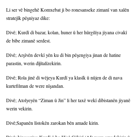
Li ser vê bingehê Komxebat ji bo ronesanseke zimanî van xalên
stratejîk pêşniyaz dike:
Divê; Kurdî di bazar, kolan, huner û her hûrgiliya jiyana civakî
de bibe zimanê serdest.
Dîvê; Arşîvên devkî yên ku di bin pêşengiya jinan de hatine
parastin, werin dîjîtalîzekirin.
Divê; Rola jinê di wêjeya Kurdî ya klasîk û nûjen de di nava
kurtefilman de were nîşandan.
Divê; Atolyeyên “Ziman û Jin” li her taxê wekî dibistanên jiyanê
werin vekirin.
Divê;Sapanên lîstokên zarokan bên amade kirin.