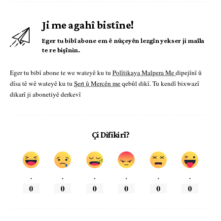
Ji me agahî bistîne!
Eger tu bibî abone em ê nûçeyên lezgîn yekser ji maîla
te re bişînin.
Eger tu bibî abone te we wateyê ku tu
Polîtikaya Malpera Me
dipejînî û
dîsa tê wê wateyê ku tu
Şert û Mercên me
qebûl dikî. Tu kendî bixwazî
dikarî ji abonetiyê derkevî
Çi Difikirî?
.
.
.
.
.
.
0
0
0
0
0
0