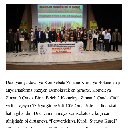
Daxuyaniya dawî ya Komxebata Zimanê Kurdî ya Botanê ku ji
aliyê Platforma Saziyên Demokratîk ên Şirnexê, Komeleya
Ziman û Çanda Birca Belek û Komeleya Ziman û Çanda Cûdî
ve li navçeya Cîzrê ya Şirnexê di 10’ê Gulanê de hat lidarxistin,
hat ragihandin. Di encamnnameya komxebatê de ku ji çar
rûniştinên bi dirûşmeya “Perwerdehiya Kurdî, Statuya Kurdî”