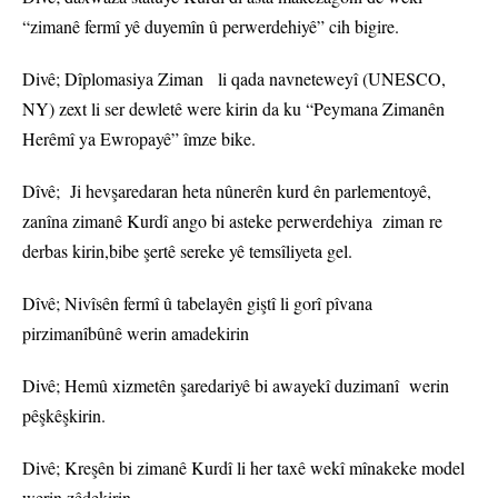
“zimanê fermî yê duyemîn û perwerdehiyê” cih bigire.
Divê; Dîplomasiya Ziman li qada navneteweyî (UNESCO,
NY) zext li ser dewletê were kirin da ku “Peymana Zimanên
Herêmî ya Ewropayê” îmze bike.
Dîvê; Ji hevşaredaran heta nûnerên kurd ên parlementoyê,
zanîna zimanê Kurdî ango bi asteke perwerdehiya ziman re
derbas kirin,bibe şertê sereke yê temsîliyeta gel.
Dîvê; Nivîsên fermî û tabelayên giştî li gorî pîvana
pirzimanîbûnê werin amadekirin
Divê; Hemû xizmetên şaredariyê bi awayekî duzimanî werin
pêşkêşkirin.
Divê; Kreşên bi zimanê Kurdî li her taxê wekî mînakeke model
werin zêdekirin.