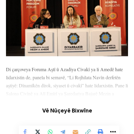
Di çarçoveya Foruma Aştî û Azadiya Civakî ya li Amedê hate
lidarxistin de, panela bi sernavê, “Li Rojhilata Navîn derfetên
aştiyê: Dînamîkên dîrok, siyaset û civakî” hate lidarxistin. Pane li
Salona Civînê ya Alî Emîrî ya Şaredariya Bajarê Mezin a
Amedê pêk hat û gelek nûnerên partiyên siyasî û rêxistina civaka
sivîl tevlî bûn. Koordînatora Navenda Lêkolînên Sahê
Vê Nûçeyê Bixwîne
(SAMER) Yuksel Genç moderatoriya panelê kir. Endama
Konseya Serokatiyê ya Partiya Yekîtiya Demokratîk (PYD)
Hediye Yûsif, Prof. Dr. Hamît Bozarslan, Parlementerê Partiya