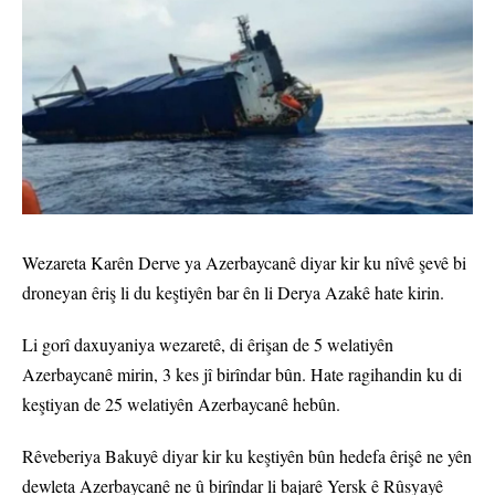
Wezareta Karên Derve ya Azerbaycanê diyar kir ku nîvê şevê bi
droneyan êriş li du keştiyên bar ên li Derya Azakê hate kirin.
Li gorî daxuyaniya wezaretê, di êrişan de 5 welatiyên
Azerbaycanê mirin, 3 kes jî birîndar bûn. Hate ragihandin ku di
keştiyan de 25 welatiyên Azerbaycanê hebûn.
Rêveberiya Bakuyê diyar kir ku keştiyên bûn hedefa êrişê ne yên
dewleta Azerbaycanê ne û birîndar li bajarê Yersk ê Rûsyayê