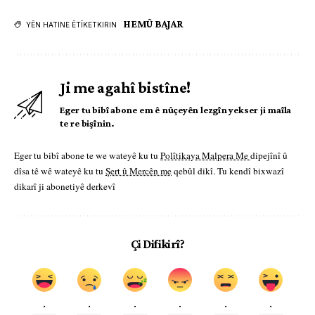
HEMÛ BAJAR
YÊN HATINE ÊTÎKETKIRIN
Ji me agahî bistîne!
Eger tu bibî abone em ê nûçeyên lezgîn yekser ji maîla
te re bişînin.
Eger tu bibî abone te we wateyê ku tu
Polîtikaya Malpera Me
dipejînî û
dîsa tê wê wateyê ku tu
Şert û Mercên me
qebûl dikî. Tu kendî bixwazî
dikarî ji abonetiyê derkevî
Çi Difikirî?
.
.
.
.
.
.