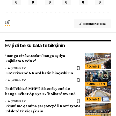
0
0
0
0
0
0
Nirxandinek Bike
Ev jî di be ku bala te bikşînin
‘Banga Birêz Ocalan banga aştiya
Rojhilata Navîn e’
ROJANE
Ji Aliyê
Stêrk TV
Li Merîwanê 6 Kurd hatin binçavkirin
Ji Aliyê
Stêrk TV
KURDISTAN
Fethî Yildiz ê MHP’î di komîsyonê de
banga Rêber Apo ya 27’ê Sibatê xwend
ROJANE
Ji Aliyê
Stêrk TV
Pêşnûme qanûna çarçoveyê li Komîsyona
Edaletê tê nîqaşkirin