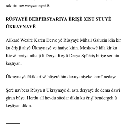
rakirin nexweşxaneyekê.
RÛSYAYÊ BERPIRSYARIYA ÊRIŞÊ XIST STUYÊ
ÛKRAYNAYÊ
Alîkarê Wezîrê Karên Derve yê Rûsyayê Mihail Galuzin îdîa kir
ku êriş ji aliyê Ûkraynayê ve hatiye kirin. Moskowê îdîa kir ku
Kievê beriya niha jî li Derya Reş û Derya Spî êriş biriye ser hin
keştiyan.
Ûkraynayê têkildarî vê bûyerê hîn daxuyaniyeke fermî nedaye.
Şerê navbera Rûsya û Ûkraynayê di asta deryayê de dema dawî
giran bûye. Herdu alî hevdu sûcdar dikin ku êrişî bendergeh û
keştiyan dikin.