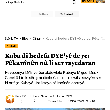
ROJANE
Ji Aliyê
Stêrk TV
Ya Berê
Ya Pişt re
Stêrk TV
>
Blog
>
Cîhan
>
Kuba di hedefa DYE’yê de ye: Pêkanînên nû li ser rayedaran
CÎHAN
Kuba di hedefa DYE’yê de ye:
Pêkanînên nû li ser rayedaran
Rêveberiya DYE'yê Serokdewletê Kubayê Miguel Diaz-
Canel û hin kesên ji malbata Castro, her wiha saziyên ser
bi artêşa Kubayê xist lîsteya pêkanînên aboriyê.
Stêrk TV
Dîroka Nûkirinê: 5. Hezîran 2026
Dema Xwendinê: 2 Dq.