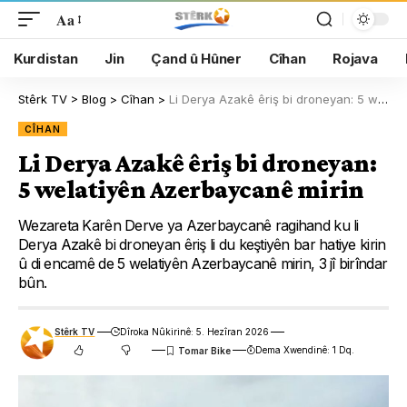
Aa
Kurdistan
Jin
Çand û Hûner
Cîhan
Rojava
Stêrk TV
>
Blog
>
Cîhan
>
Li Derya Azakê êriş bi droneyan: 5 welatiyên Azerbaycanê mirin
CÎHAN
Li Derya Azakê êriş bi droneyan:
5 welatiyên Azerbaycanê mirin
Wezareta Karên Derve ya Azerbaycanê ragihand ku li
Derya Azakê bi droneyan êriş li du keştiyên bar hatiye kirin
û di encamê de 5 welatiyên Azerbaycanê mirin, 3 jî birîndar
bûn.
Stêrk TV
Dîroka Nûkirinê: 5. Hezîran 2026
Dema Xwendinê: 1 Dq.