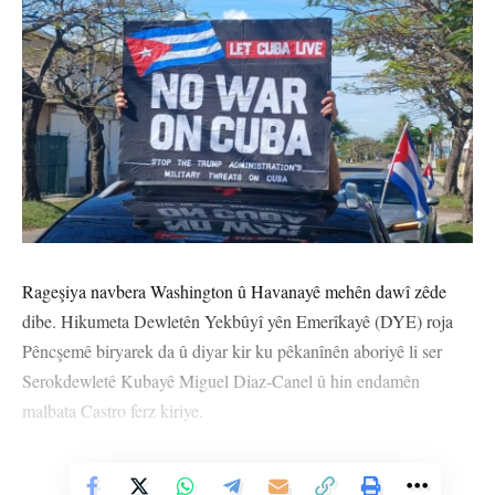
Rageşiya navbera Washington û Havanayê mehên dawî zêde
dibe. Hikumeta Dewletên Yekbûyî yên Emerîkayê (DYE) roja
Pêncşemê biryarek da û diyar kir ku pêkanînên aboriyê li ser
Serokdewletê Kubayê Miguel Diaz-Canel û hin endamên
malbata Castro ferz kiriye.
Kurê lîderê berê yê Kubayê Raul Casro Alejxandro Castro Espin
Vê Nûçeyê Bixwîne
û yek ji neviyên wî jî tevlî lîsteya pêkanînan hate kirin. Raul