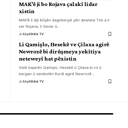
MAK’ê ji bo Rojava çalakî lidar
xistin
MAK’ê li dijî êrîşên dagirkeriyê yên dewleta Tirk a li
ser Rojava, li Gever û
…
Ji Aliyê
Stêrk TV
Li Qamişlo, Hesekê ve Çilaxa agirê
Newrozê bi dirûşmeya yekîtiya
neteweyî hat pêxistin
Gelê bajarên Qamişlo, Hesekê û Çilaxa bi cil û
bergan û sembolên Kurdî agirê Newrozê
…
Ji Aliyê
Stêrk TV