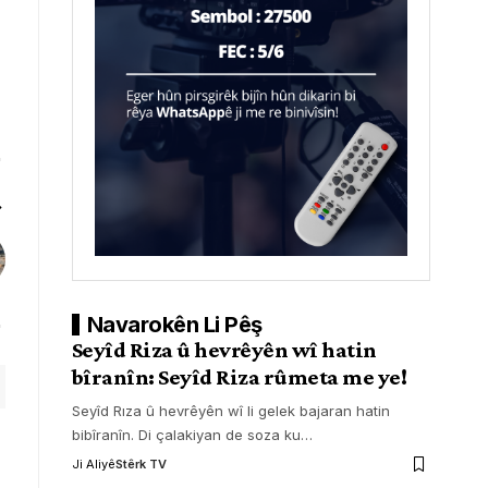
Navarokên Li Pêş
Seyîd Riza û hevrêyên wî hatin
bîranîn: Seyîd Riza rûmeta me ye!
Seyîd Rıza û hevrêyên wî li gelek bajaran hatin
bibîranîn. Di çalakiyan de soza ku
…
Ji Aliyê
Stêrk TV