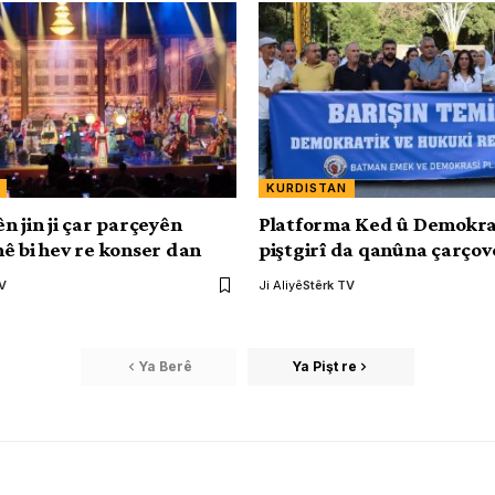
KURDISTAN
n jin ji çar parçeyên
Platforma Ked û Demokra
ê bi hev re konser dan
piştgirî da qanûna çarçov
TV
Ji Aliyê
Stêrk TV
Ya Berê
Ya Pişt re