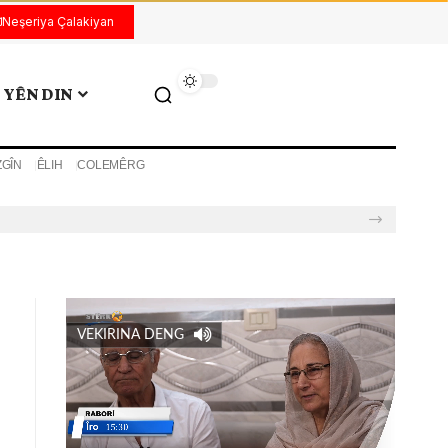
Neşeriya Çalakiyan
YÊN DIN
ZGÎN
ÊLIH
COLEMÊRG
VEKIRINA DENG