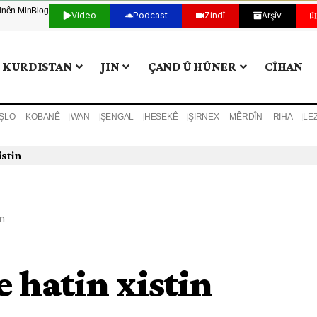
tinên Min
Blog
Video
Podcast
Zindî
Arşîv
KURDISTAN
JIN
ÇAND Û HÛNER
CÎHAN
ŞLO
KOBANÊ
WAN
ŞENGAL
HESEKÊ
ŞIRNEX
MÊRDÎN
RIHA
LE
istin
in
 hatin xistin