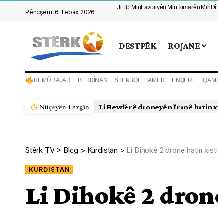
Ji Bo Min
Favoriyên Min
Tomarên Min
Dî
Pêncşem, 6 Tebax 2026
DESTPÊK
ROJANE
HEMÛ BAJAR
BEHDÎNAN
STENBOL
AMED
ENQERE
QAMI
Nûçeyên Lezgîn
Li Hewlêrê droneyên Îranê hatin x
Stêrk TV
>
Blog
>
Kurdistan
>
Li Dihokê 2 drone hatin xist
KURDISTAN
Li Dihokê 2 drone