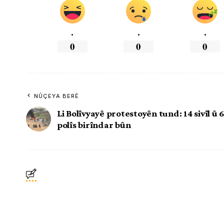
.
.
.
0
0
0
NÛÇEYA BERÊ
Li Bolîvyayê protestoyên tund: 14 sivîl û 
polîs birîndar bûn