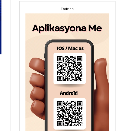
- Frekans -
,