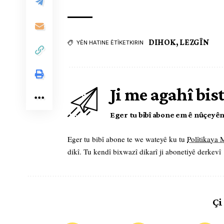
DIHOK
,
LEZGÎN
YÊN HATINE ÊTÎKETKIRIN
Ji me agahî bis
Eger tu bibî abone em ê nûçeyên l
Eger tu bibî abone te we wateyê ku tu
Polîtikaya
dikî. Tu kendî bixwazî dikarî ji abonetiyê derkevî
Çi