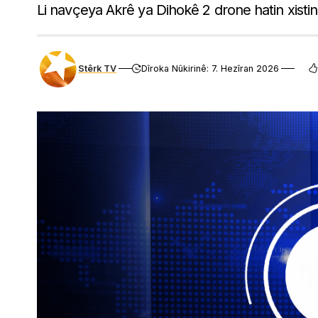
Li navçeya Akrê ya Dihokê 2 drone hatin xistin
Stêrk TV
Dîroka Nûkirinê: 7. Hezîran 2026