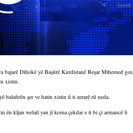
 ya bajarê Dihokê yê Başûrê Kurdistanê Beşar Mihemed got
n xistin.
balafirên şer ve hatin xistin û ti zerarê rû neda.
in ên kîjan welatî yan jî koma çekdar e û bi çi armancê li