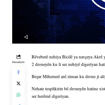
Rêveberê nehiya Bicilê ya navçeya Akrê
Parvekirin
2 droneyên ku li ser nehiyê digeriyan hati
Beşar Mihemed anî ziman ku drone ji aliyê 
Nehate tespîtkirin bê droneyên hatine xist
ser herêmê digeriyan.