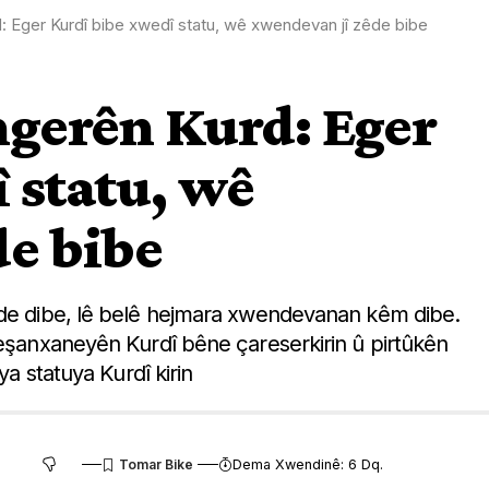
: Eger Kurdî bibe xwedî statu, wê xwendevan jî zêde bibe
ngerên Kurd: Eger
 statu, wê
de bibe
êde dibe, lê belê hejmara xwendevanan kêm dibe.
weşanxaneyên Kurdî bêne çareserkirin û pirtûkên
ya statuya Kurdî kirin
Dema Xwendinê: 6 Dq.