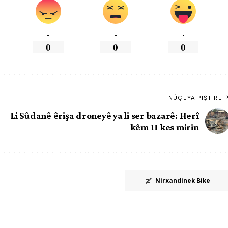
.
.
.
0
0
0
NÛÇEYA PIŞT RE
6
Li Sûdanê êrişa droneyê ya li ser bazarê: Herî
kêm 11 kes mirin
Nirxandinek Bike