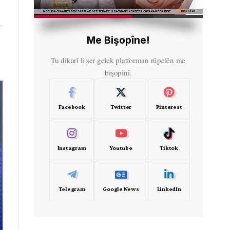
HD
00:46
Me Bişopîne!
Tu dikarî li ser gelek platforman rûpelên me
bişopînî.
Facebook
Twitter
Pinterest
Instagram
Youtube
Tiktok
Telegram
Google News
LinkedIn