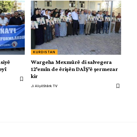
KURDISTAN
siyê
Wargeha Mexmûrê di salvegera
eyî
12’emîn de êrişên DAÎŞ’ê şermezar
kir
Ji Aliyê
Stêrk TV