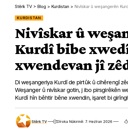
Stêrk TV
>
Blog
>
Kurdistan
>
Nivîskar û weşangerên Kurd
KURDISTAN
Nivîskar û weşa
Kurdî bibe xwedî
xwendevan jî zê
Di weşangeriya Kurdî de pirtûk û cihêrengî z
Weşanger û nivîskar gotin, j ibo pirsgirêkên 
Kurdî hîn bêhtir bêne xwendin, işaret bi girîngi
Stêrk TV
Dîroka Nûkirinê: 7. Hezîran 2026