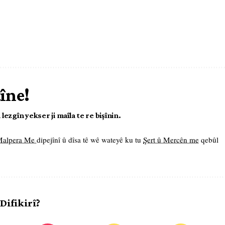
tîne!
ezgîn yekser ji maîla te re bişînin.
 Malpera Me
dipejînî û dîsa tê wê wateyê ku tu
Şert û Mercên me
qebûl
 Difikirî?