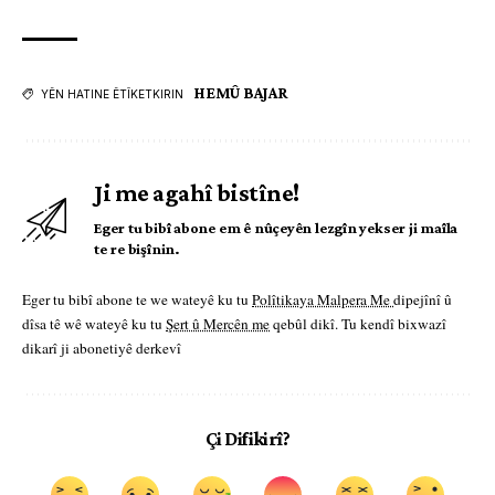
HEMÛ BAJAR
YÊN HATINE ÊTÎKETKIRIN
Ji me agahî bistîne!
Eger tu bibî abone em ê nûçeyên lezgîn yekser ji maîla
te re bişînin.
Eger tu bibî abone te we wateyê ku tu
Polîtikaya Malpera Me
dipejînî û
dîsa tê wê wateyê ku tu
Şert û Mercên me
qebûl dikî. Tu kendî bixwazî
dikarî ji abonetiyê derkevî
Çi Difikirî?