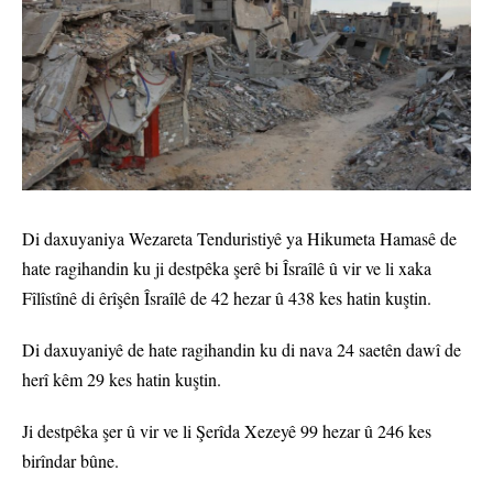
Di daxuyaniya Wezareta Tenduristiyê ya Hikumeta Hamasê de
hate ragihandin ku ji destpêka şerê bi Îsraîlê û vir ve li xaka
Fîlîstînê di êrîşên Îsraîlê de 42 hezar û 438 kes hatin kuştin.
Di daxuyaniyê de hate ragihandin ku di nava 24 saetên dawî de
herî kêm 29 kes hatin kuştin.
Ji destpêka şer û vir ve li Şerîda Xezeyê 99 hezar û 246 kes
birîndar bûne.