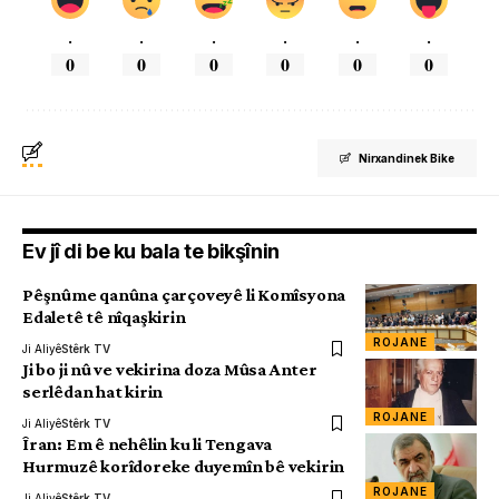
.
.
.
.
.
.
0
0
0
0
0
0
Nirxandinek Bike
Ev jî di be ku bala te bikşînin
Pêşnûme qanûna çarçoveyê li Komîsyona
Edaletê tê nîqaşkirin
ROJANE
Ji Aliyê
Stêrk TV
Ji bo ji nû ve vekirina doza Mûsa Anter
serlêdan hat kirin
ROJANE
Ji Aliyê
Stêrk TV
Îran: Em ê nehêlin ku li Tengava
Hurmuzê korîdoreke duyemîn bê vekirin
ROJANE
Ji Aliyê
Stêrk TV