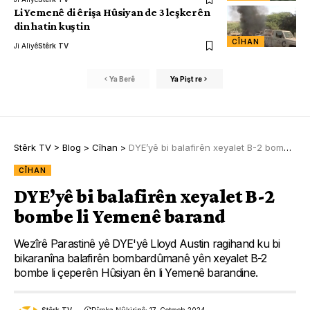
Li Yemenê di êrişa Hûsiyan de 3 leşkerên
din hatin kuştin
CÎHAN
Ji Aliyê
Stêrk TV
Ya Berê
Ya Pişt re
Stêrk TV
>
Blog
>
Cîhan
>
DYE’yê bi balafirên xeyalet B-2 bombe li Yemenê barand
CÎHAN
DYE’yê bi balafirên xeyalet B-2
bombe li Yemenê barand
Wezîrê Parastinê yê DYE'yê Lloyd Austin ragihand ku bi
bikaranîna balafirên bombardûmanê yên xeyalet B-2
bombe li çeperên Hûsiyan ên li Yemenê barandine.