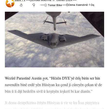
Stêrk TV
Dîroka Nûkirinê: 17. Cotmeh 2024
Dema Xwendinê: 1 Dq.
Wezîrê Parastinê Austin got, “Hêzên DYE’yê êrîş birin ser hin
navendên binê erdê yên Hûsiyan ku çend ji cûreyên çekan tê de
bûn û li dijî hedefên sivîl û keştiyên leşkerî bi kar dianîn.”
Ji dema destpêkirina êrîşên Hûsiyan û vir ve ku Îran piştgiriya