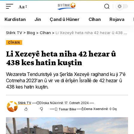
Aa
Kurdistan
Jin
Çand û Hûner
Cîhan
Rojava
Stêrk TV
>
Blog
>
Cîhan
>
Li Xezeyê heta niha 42 hezar û 438 kes hatin kuştin
CÎHAN
Li Xezeyê heta niha 42 hezar û
438 kes hatin kuştin
Wezareta Tenduristiyê ya Şerîda Xezeyê ragihand ku ji 7'ê
Cotmeha 2023'an û vir ve di êrîşên Îsraîlê de 42 hezar û
438 kes hatin kuştin.
Stêrk TV
Dîroka Nûkirinê: 17. Cotmeh 2024
Dema Xwendinê: 0 Dq.