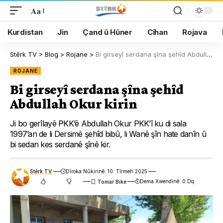
Aa
Kurdistan
Jin
Çand û Hûner
Cîhan
Rojava
Stêrk TV
>
Blog
>
Rojane
>
Bi girseyî serdana şîna şehîd Abdullah Okur kirin
ROJANE
Bi girseyî serdana şîna şehîd
Abdullah Okur kirin
Ji bo gerîlayê PKK’ê Abdullah Okur PKK’î ku di sala
1997’an de li Dersimê şehîd bibû, li Wanê şîn hate danîn û
bi sedan kes serdanê şînê kir.
Stêrk TV
Dîroka Nûkirinê: 10. Tîrmeh 2025
Dema Xwendinê: 0 Dq.