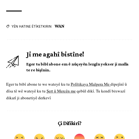
WAN
YÊN HATINE ÊTÎKETKIRIN
Ji me agahî bistîne!
Eger tu bibî abone em ê nûçeyên lezgîn yekser ji maîla
te re bişînin.
Eger tu bibî abone te we wateyê ku tu
Polîtikaya Malpera Me
dipejînî û
dîsa tê wê wateyê ku tu
Şert û Mercên me
qebûl dikî. Tu kendî bixwazî
dikarî ji abonetiyê derkevî
Çi Difikirî?