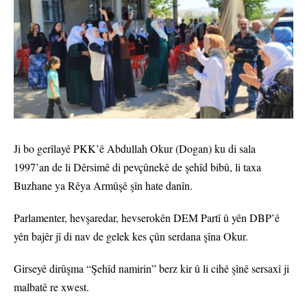
Ji bo gerîlayê PKK’ê Abdullah Okur (Dogan) ku di sala
1997’an de li Dêrsimê di pevçûnekê de şehîd bibû, li taxa
Buzhane ya Rêya Armûşê şîn hate danîn.
Parlamenter, hevşaredar, hevserokên DEM Partî û yên DBP’ê
yên bajêr jî di nav de gelek kes çûn serdana şîna Okur.
Girseyê dirûşma “Şehîd namirin” berz kir û li cihê şînê sersaxî ji
malbatê re xwest.