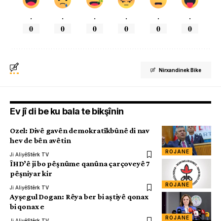
.
.
.
.
.
.
0
0
0
0
0
0
Nirxandinek Bike
Ev jî di be ku bala te bikşînin
Ozel: Divê gavên demokratîkbûnê di nav
hev de bên avêtin
ROJANE
Ji Aliyê
Stêrk TV
ÎHD’ê ji bo pêşnûme qanûna çarçoveyê 7
pêşniyar kir
ROJANE
Ji Aliyê
Stêrk TV
Ayşegul Dogan: Rêya ber bi aştiyê qonax
bi qonax e
ROJANE
Ji Aliyê
Stêrk TV