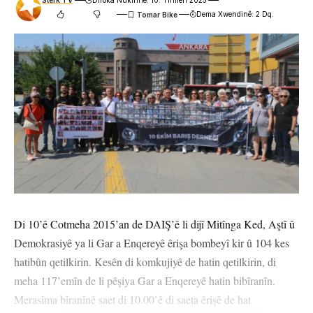
Stêrk TV
Dîroka Nûkirinê: 10. Tîrmeh 2025
Dema Xwendinê: 2 Dq.
Di 10’ê Cotmeha 2015’an de DAIŞ’ê li dijî Mitînga Ked, Aştî û
Demokrasiyê ya li Gar a Enqereyê êrişa bombeyî kir û 104 kes
hatibûn qetilkirin. Kesên di komkujiyê de hatin qetilkirin, di
meha 117’emîn de li pêşiya Gar a Enqereyê hatin bibîranîn.
Merasîma bîranînê saet di 10.00’ê di saeta êrişê de hat