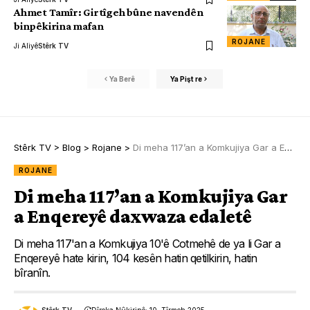
Ahmet Tamîr: Girtîgeh bûne navendên
binpêkirina mafan
ROJANE
Ji Aliyê
Stêrk TV
Ya Berê
Ya Pişt re
Stêrk TV
>
Blog
>
Rojane
>
Di meha 117’an a Komkujiya Gar a Enqereyê daxwaza edaletê
ROJANE
Di meha 117’an a Komkujiya Gar
a Enqereyê daxwaza edaletê
Di meha 117'an a Komkujiya 10'ê Cotmehê de ya li Gar a
Enqereyê hate kirin, 104 kesên hatin qetilkirin, hatin
bîranîn.