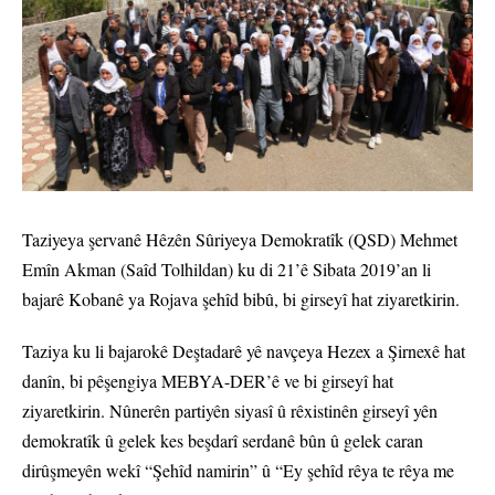
Taziyeya şervanê Hêzên Sûriyeya Demokratîk (QSD) Mehmet
Emîn Akman (Saîd Tolhildan) ku di 21’ê Sibata 2019’an li
bajarê Kobanê ya Rojava şehîd bibû, bi girseyî hat ziyaretkirin.
Taziya ku li bajarokê Deştadarê yê navçeya Hezex a Şirnexê hat
danîn, bi pêşengiya MEBYA-DER’ê ve bi girseyî hat
ziyaretkirin. Nûnerên partiyên siyasî û rêxistinên girseyî yên
demokratîk û gelek kes beşdarî serdanê bûn û gelek caran
dirûşmeyên wekî “Şehîd namirin” û “Ey şehîd rêya te rêya me