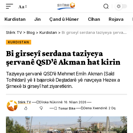
Aa
Kurdistan
Jin
Çand û Hûner
Cîhan
Rojava
Stêrk TV
>
Blog
>
Kurdistan
>
Bi girseyî serdana taziyeya şervanê QSD’ê Akman hat kirin
KURDISTAN
Bi girseyî serdana taziyeya
şervanê QSD’ê Akman hat kirin
Taziyeya şervanê QSD’ê Mehmet Emîn Akman (Saîd
Tolhildan) yê li bajarokê Deştadarê yê navçeya Hezex a
Şirnexê bi girseyî hat ziyaretkirin.
Stêrk TV
Dîroka Nûkirinê: 16. Nîsan 2026
Dema Xwendinê: 2 Dq.