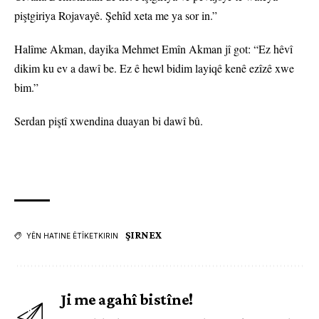
piştgiriya Rojavayê. Şehîd xeta me ya sor in.”
Halîme Akman, dayika Mehmet Emîn Akman jî got: “Ez hêvî
dikim ku ev a dawî be. Ez ê hewl bidim layiqê kenê ezîzê xwe
bim.”
Serdan piştî xwendina duayan bi dawî bû.
ŞIRNEX
YÊN HATINE ÊTÎKETKIRIN
Ji me agahî bistîne!