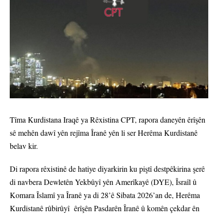
Tîma Kurdistana Iraqê ya Rêxistina CPT, rapora daneyên êrîşên
sê mehên dawî yên rejîma Îranê yên li ser Herêma Kurdistanê
belav kir.
Di rapora rêxistinê de hatiye diyarkirin ku piştî destpêkirina şerê
di navbera Dewletên Yekbûyî yên Amerîkayê (DYE), Îsraîl û
Komara Îslamî ya Îranê ya di 28’ê Sibata 2026’an de, Herêma
Kurdistanê rûbirûyî êrîşên Pasdarên Îranê û komên çekdar ên