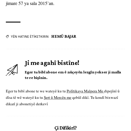
jimare 57 ya sala 2015’an.
HEMÛ BAJAR
YÊN HATINE ÊTÎKETKIRIN
Ji me agahî bistîne!
Eger tu bibî abone em ê nûçeyên lezgîn yekser ji maîla
te re bişînin.
Eger tu bibî abone te we wateyê ku tu
Polîtikaya Malpera Me
dipejînî û
dîsa tê wê wateyê ku tu
Şert û Mercên me
qebûl dikî. Tu kendî bixwazî
dikarî ji abonetiyê derkevî
Çi Difikirî?