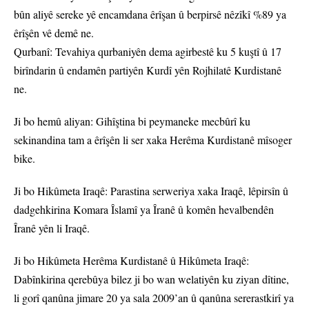
bûn aliyê sereke yê encamdana êrîşan û berpirsê nêzîkî %89 ya
êrîşên vê demê ne.
Qurbanî: Tevahiya qurbaniyên dema agirbestê ku 5 kuştî û 17
birîndarin û endamên partiyên Kurdî yên Rojhilatê Kurdistanê
ne.
Ji bo hemû aliyan: Gihîştina bi peymaneke mecbûrî ku
sekinandina tam a êrîşên li ser xaka Herêma Kurdistanê mîsoger
bike.
Ji bo Hikûmeta Iraqê: Parastina serweriya xaka Iraqê, lêpirsîn û
dadgehkirina Komara Îslamî ya Îranê û komên hevalbendên
Îranê yên li Iraqê.
Ji bo Hikûmeta Herêma Kurdistanê û Hikûmeta Iraqê:
Dabînkirina qerebûya bilez ji bo wan welatiyên ku ziyan dîtine,
li gorî qanûna jimare 20 ya sala 2009’an û qanûna sererastkirî ya