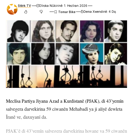
Stêrk TV
Dîroka Nûkirinê: 1. Hezîran 2026
Dema Xwendinê: 4 Dq.
Meclîsa Partiya Jiyana Azad a Kurdistanê (PJAK), di 43’yemîn
salvegera darvekirina 59 ciwanên Mehabadî ya ji aliyê dewleta
Îranê ve, daxuyanî da.
PJAK’ê di 43’yemîn salvegera darvekirina hovane ya 59 ciwanên