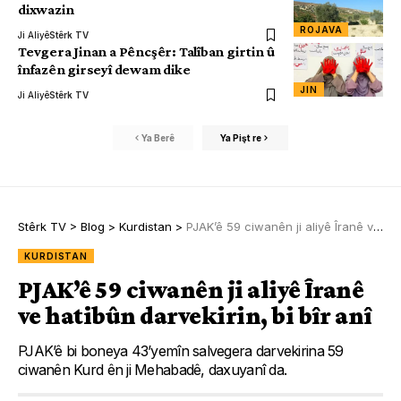
dixwazin
ROJAVA
Ji Aliyê
Stêrk TV
Tevgera Jinan a Pêncşêr: Talîban girtin û
înfazên girseyî dewam dike
JIN
Ji Aliyê
Stêrk TV
Ya Berê
Ya Pişt re
Stêrk TV
>
Blog
>
Kurdistan
>
PJAK’ê 59 ciwanên ji aliyê Îranê ve hatibûn darvekirin, bi bîr anî
KURDISTAN
PJAK’ê 59 ciwanên ji aliyê Îranê
ve hatibûn darvekirin, bi bîr anî
PJAK’ê bi boneya 43’yemîn salvegera darvekirina 59
ciwanên Kurd ên ji Mehabadê, daxuyanî da.