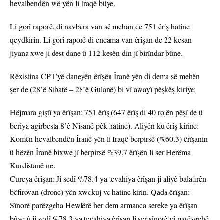
hevalbendên wê yên li Iraqê bûye.
Li gorî raporê, di navbera van sê mehan de 751 êrîş hatine
qeydkirin. Li gorî raporê di encama van êrîşan de 22 kesan
jiyana xwe ji dest dane û 112 kesên din jî birîndar bûne.
Rêxistina CPT’yê daneyên êrîşên Îranê yên di dema sê mehên
şer de (28’ê Sibatê – 28’ê Gulanê) bi vî awayî pêşkêş kiriye:
Hêjmara giştî ya êrîşan: 751 êrîş (647 êrîş di 40 rojên pêşî de û
beriya agirbesta 8’ê Nîsanê pêk hatine). Aliyên ku êrîş kirine:
Komên hevalbendên Îranê yên li Iraqê berpirsê (%60.3) êrîşanin
û hêzên Îranê bixwe jî berpirsê %39.7 êrîşên li ser Herêma
Kurdistanê ne.
Cureya êrîşan: Ji sedî %78.4 ya tevahiya êrîşan ji aliyê balafirên
bêfirovan (drone) yên xwekuj ve hatine kirin. Qada êrîşan:
Sînorê parêzgeha Hewlêrê her dem armanca sereke ya êrîşan
bûye û ji sedî %78.3 ya tevahiya êrîşan li ser sînorê vî parêzgehê