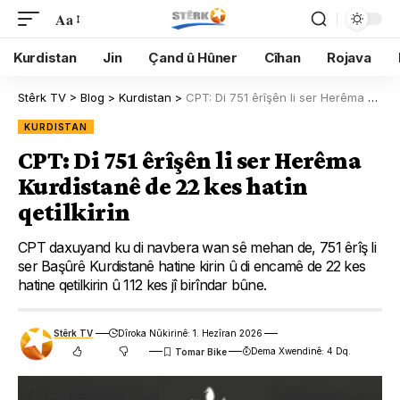
Aa
Kurdistan
Jin
Çand û Hûner
Cîhan
Rojava
Stêrk TV
>
Blog
>
Kurdistan
>
CPT: Di 751 êrîşên li ser Herêma Kurdistanê de 22 kes hatin qetilkirin
KURDISTAN
CPT: Di 751 êrîşên li ser Herêma
Kurdistanê de 22 kes hatin
qetilkirin
CPT daxuyand ku di navbera wan sê mehan de, 751 êrîş li
ser Başûrê Kurdistanê hatine kirin û di encamê de 22 kes
hatine qetilkirin û 112 kes jî birîndar bûne.
Stêrk TV
Dîroka Nûkirinê: 1. Hezîran 2026
Dema Xwendinê: 4 Dq.