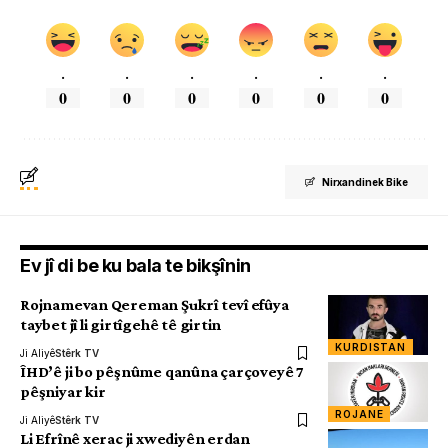
.
.
.
.
.
.
0
0
0
0
0
0
Nirxandinek Bike
Ev jî di be ku bala te bikşînin
Rojnamevan Qereman Şukrî tevî efûya
taybet jî li girtîgehê tê girtin
KURDISTAN
Ji Aliyê
Stêrk TV
ÎHD’ê ji bo pêşnûme qanûna çarçoveyê 7
pêşniyar kir
ROJANE
Ji Aliyê
Stêrk TV
Li Efrînê xerac ji xwediyên erdan