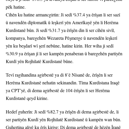
pêk hatine.
Cihên ku hatine armancgirtin: Ji sedî %37.4 ya êrîşan li ser sazî
û navendên dîplomatîk û leşkerî yên Amerîkayê yên li Herêma
Kurdistanê bûn. Ji sedî %31.7 ya êrîşên din li ser cihên sivîl,
kompanya, baregehên Wezareta Pêşmerge û navendên leşkerî
yên ku beşdarî wî şerî nebûne, hatine kirin. Her wiha ji sedî
%30.9 ya êrîşan jî li ser kampên penaberan û baregehên partiyên
Kurdî yên Rojhilatê Kurdistanê bûne.
Tevî ragihandina agirbestê ya di 8’ê Nîsanê de, êrîşên li ser
Herêma Kurdistanê nehatin sekinandin. Tîma Kurdistana Iraqê
ya CPT’yê, di dema agirbestê de 104 êrîşên li ser Herêma
Kurdistanê qeyd kirine.
Hedef guherîn: Ji sedî %82.7 ya êrîşên di dema agirbestê de, li
ser partiyên Kurdî yên Rojhilatê Kurdistanê û kampên wan bûn.
Guhertina aliyê ku êrîş kiriye: Di dema agirbestê de hêzên Îranê