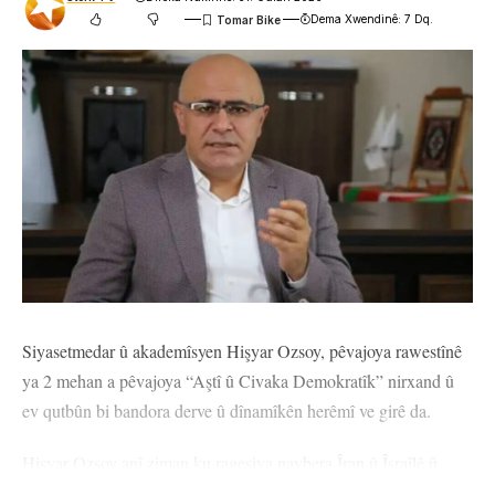
Dema Xwendinê: 7 Dq.
Siyasetmedar û akademîsyen Hişyar Ozsoy, pêvajoya rawestînê
ya 2 mehan a pêvajoya “Aştî û Civaka Demokratîk” nirxand û
ev qutbûn bi bandora derve û dînamîkên herêmî ve girê da.
Hişyar Ozsoy anî ziman ku rageşiya navbera Îran û Îsraîlê û
îhtimala şerê herêmî bandoreke yekser li refleksên Enqereyê