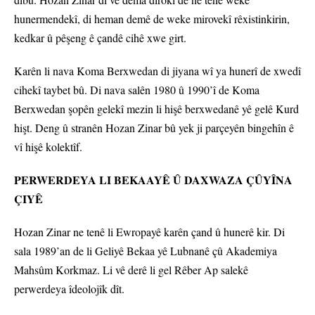
hunermendekî, di heman demê de weke mirovekî rêxistinkirin,
kedkar û pêşeng ê çandê cihê xwe girt.
Karên li nava Koma Berxwedan di jiyana wî ya hunerî de xwedî
cihekî taybet bû. Di nava salên 1980 û 1990’î de Koma
Berxwedan şopên gelekî mezin li hişê berxwedanê yê gelê Kurd
hişt. Deng û stranên Hozan Zinar bû yek ji parçeyên bingehîn ê
vî hişê kolektîf.
PERWERDEYA LI BEKAAYÊ Û DAXWAZA ÇÛYÎNA
ÇIYÊ
Hozan Zinar ne tenê li Ewropayê karên çand û hunerê kir. Di
sala 1989’an de li Geliyê Bekaa yê Lubnanê çû Akademiya
Mahsûm Korkmaz. Li vê derê li gel Rêber Ap salekê
perwerdeya îdeolojîk dît.