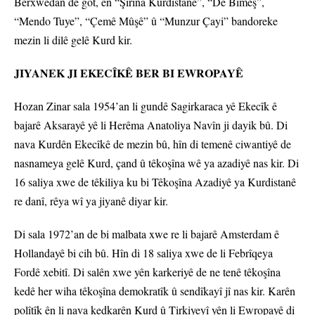
Berxwedan de got, ên “Şirîna Kurdistanê”, “De Bimeş”,
“Mendo Tuye”, “Çemê Mûşê” û “Munzur Çayi” bandoreke
mezin li dilê gelê Kurd kir.
JIYANEK JI EKECÎKÊ BER BI EWROPAYÊ
Hozan Zinar sala 1954’an li gundê Sagirkaraca yê Ekecîk ê
bajarê Aksarayê yê li Herêma Anatoliya Navîn ji dayik bû. Di
nava Kurdên Ekecîkê de mezin bû, hîn di temenê ciwantiyê de
nasnameya gelê Kurd, çand û têkoşîna wê ya azadiyê nas kir. Di
16 saliya xwe de têkiliya ku bi Têkoşîna Azadiyê ya Kurdistanê
re danî, rêya wî ya jiyanê diyar kir.
Di sala 1972’an de bi malbata xwe re li bajarê Amsterdam ê
Hollandayê bi cih bû. Hîn di 18 saliya xwe de li Febrîqeya
Fordê xebitî. Di salên xwe yên karkeriyê de ne tenê têkoşîna
kedê her wiha têkoşîna demokratîk û sendîkayî jî nas kir. Karên
polîtîk ên li nava kedkarên Kurd û Tirkiyeyî yên li Ewropayê di