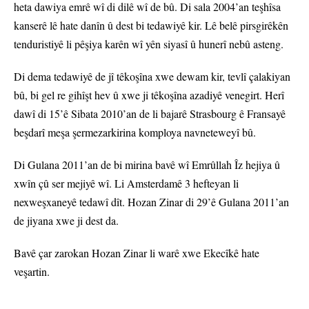
heta dawiya emrê wî di dilê wî de bû. Di sala 2004’an teşhîsa
kanserê lê hate danîn û dest bi tedawiyê kir. Lê belê pirsgirêkên
tenduristiyê li pêşiya karên wî yên siyasî û hunerî nebû asteng.
Di dema tedawiyê de jî têkoşîna xwe dewam kir, tevlî çalakiyan
bû, bi gel re gihîşt hev û xwe ji têkoşîna azadiyê venegirt. Herî
dawî di 15’ê Sibata 2010’an de li bajarê Strasbourg ê Fransayê
beşdarî meşa şermezarkirina komploya navneteweyî bû.
Di Gulana 2011’an de bi mirina bavê wî Emrûllah Îz hejiya û
xwîn çû ser mejiyê wî. Li Amsterdamê 3 hefteyan li
nexweşxaneyê tedawî dît. Hozan Zinar di 29’ê Gulana 2011’an
de jiyana xwe ji dest da.
Bavê çar zarokan Hozan Zinar li warê xwe Ekecîkê hate
veşartin.