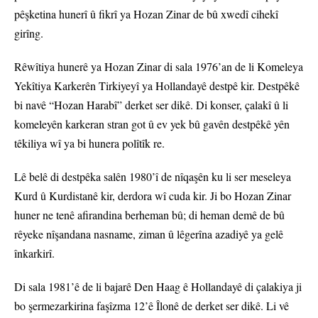
pêşketina hunerî û fikrî ya Hozan Zinar de bû xwedî cihekî
girîng.
Rêwîtiya hunerê ya Hozan Zinar di sala 1976’an de li Komeleya
Yekîtiya Karkerên Tirkiyeyî ya Hollandayê destpê kir. Destpêkê
bi navê “Hozan Harabî” derket ser dikê. Di konser, çalakî û li
komeleyên karkeran stran got û ev yek bû gavên destpêkê yên
têkiliya wî ya bi hunera polîtîk re.
Lê belê di destpêka salên 1980’î de nîqaşên ku li ser meseleya
Kurd û Kurdistanê kir, derdora wî cuda kir. Ji bo Hozan Zinar
huner ne tenê afirandina berheman bû; di heman demê de bû
rêyeke nîşandana nasname, ziman û lêgerîna azadiyê ya gelê
înkarkirî.
Di sala 1981’ê de li bajarê Den Haag ê Hollandayê di çalakiya ji
bo şermezarkirina faşîzma 12’ê Îlonê de derket ser dikê. Li vê