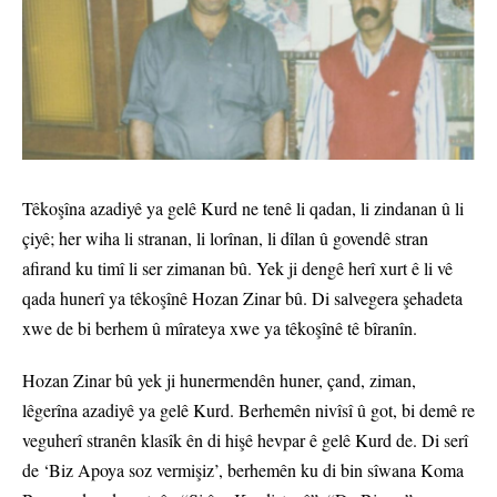
Têkoşîna azadiyê ya gelê Kurd ne tenê li qadan, li zindanan û li
çiyê; her wiha li stranan, li lorînan, li dîlan û govendê stran
afirand ku timî li ser zimanan bû. Yek ji dengê herî xurt ê li vê
qada hunerî ya têkoşînê Hozan Zinar bû. Di salvegera şehadeta
xwe de bi berhem û mîrateya xwe ya têkoşînê tê bîranîn.
Hozan Zinar bû yek ji hunermendên huner, çand, ziman,
lêgerîna azadiyê ya gelê Kurd. Berhemên nivîsî û got, bi demê re
veguherî stranên klasîk ên di hişê hevpar ê gelê Kurd de. Di serî
de ‘Biz Apoya soz vermişiz’, berhemên ku di bin sîwana Koma