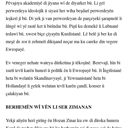
Pêvajoya akademiyê di jiyana wî de diyarker bû. Li gel
perwerdeya îdeolojîk û siyasî her wiha beşdarî perwerdeyên
leşkerî jî bû. Di yek ji van perwerdeyan de parçeyekî şarapnelê li
lilngê wî yê rastê ket û birîndar bû. Piştî ku demekê li Lubnanê
tedawî bû, xwest biçe çiyayên Kurdistanê. Lê belê ji ber ku di
meşê de zor û zehmetî dikişand neçar ma ku careke din vegere
Ewropayê.
Ev veneger nehate wateya dûrketina ji têkoşînê. Berevajî, hîn bi
xurtî tevlî karên hunerî û polîtîk ên li Ewropayê bû. Ji Îngilistanê
heta bi welatên Skandînavyayê, ji Yewnanistanê heta bi
Hollandayê li gelek welatan tevlî karên çandî, konser û
çalakiyan bû.
BERHEMÊN WÎ YÊN LI SER ZIMANAN
Yekji aliyên herî girîng ên Hozan Zinar ku ew di dîroka hunera
Kurd de taybet dikir ew bû ku berhemên wî di nava gel de belav