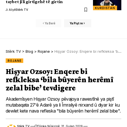
taybet jî li girtîgehê tê girtin
KURDISTAN
Ji Aliyê
Stêrk TV
Ya Berê
Ya Pişt re
Stêrk TV
>
Blog
>
Rojane
>
Hişyar Ozsoy: Enqere bi refkleksa ‘bila bûyerên herêmî zelal bibe’ tevdigere
ROJANE
Hişyar Ozsoy: Enqere bi
refkleksa ‘bila bûyerên herêmî
zelal bibe’ tevdigere
Akademîsyen Hişyar Ozsoy pêvajoya rawestînê ya piştî
mutabaqata 27'ê Adarê ya li Îmraliyê nirxand û diyar kir ku
dewlet kete nava refleska "bila bûyerên herêmî zelal bibe".
Stêrk TV
Dîroka Nûkirinê: 31. Gulan 2026