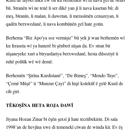
bû. Stranên wî ne tenê li ser dikê yan jî li nava kasetan bû; di
meş, bîranîn, li malan, li dawetan, li merasîmên cenazeyan, li
qadên berxwedanê, li nava kombûnên gel hate gotin.
Berhema “Biz Apo’ya soz vermişiz” bû yek ji wan berhemên wî
ku feraseta wî ya hunerê bi şênberî nîşan da. Ev stran bû
nîşaneyeke xurt a biryardariya berxwedanê, hesta dilsoziyê û
ruhê polîtîk wê wê demê.
Berhemên “Şirîna Kurdistanê”, “De Bimeş”, “Mendo Tuye”,
“Çemê Mûşê” û “Munzur Çayi” di hişê kolektîf ê gelê Kurd de
cih girt.
TÊKOŞÎNA HETA ROJA DAWÎ
Jiyana Hozan Zinar bi êşên şexsî jî hate tecrûbekirin. Di sala
1998’an de hevjîna xwe di temenekî ciwan de winda kir. Ev êş