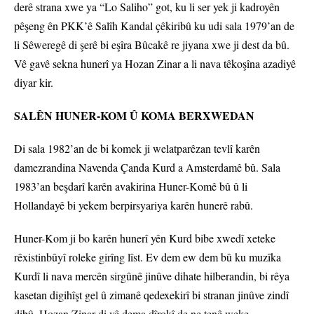
derê strana xwe ya “Lo Saliho” got, ku li ser yek ji kadroyên
pêşeng ên PKK’ê Salîh Kandal çêkiribû ku udi sala 1979’an de
li Sêweregê di şerê bi eşîra Bûcakê re jiyana xwe ji dest da bû.
Vê gavê sekna hunerî ya Hozan Zinar a li nava têkoşîna azadiyê
diyar kir.
SALÊN HUNER-KOM Û KOMA BERXWEDAN
Di sala 1982’an de bi komek ji welatparêzan tevlî karên
damezrandina Navenda Çanda Kurd a Amsterdamê bû. Sala
1983’an beşdarî karên avakirina Huner-Komê bû û li
Hollandayê bi yekem berpirsyariya karên hunerê rabû.
Huner-Kom ji bo karên hunerî yên Kurd bibe xwedî xeteke
rêxistinbûyî roleke girîng lîst. Ev dem ew dem bû ku muzîka
Kurdî li nava mercên sirgûnê jinûve dihate hilberandin, bi rêya
kasetan digihîşt gel û zimanê qedexekirî bi stranan jinûve zindî
dibû. Hozan Zinar di vê dema dîrokî de ne tenê weke