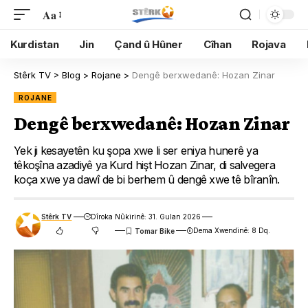
Aa
Kurdistan
Jin
Çand û Hûner
Cîhan
Rojava
Stêrk TV
>
Blog
>
Rojane
>
Dengê berxwedanê: Hozan Zinar
ROJANE
Dengê berxwedanê: Hozan Zinar
Yek ji kesayetên ku şopa xwe li ser eniya hunerê ya
têkoşîna azadiyê ya Kurd hişt Hozan Zinar, di salvegera
koça xwe ya dawî de bi berhem û dengê xwe tê bîranîn.
Stêrk TV
Dîroka Nûkirinê: 31. Gulan 2026
Dema Xwendinê: 8 Dq.