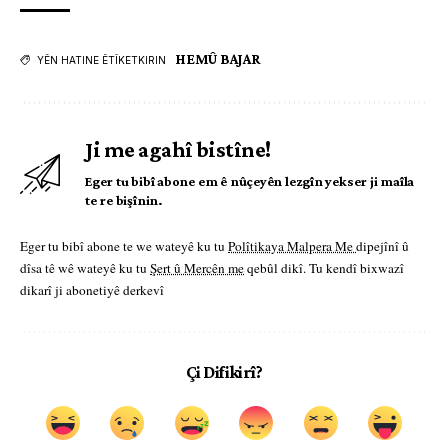
HEMÛ BAJAR
YÊN HATINE ÊTÎKETKIRIN
Ji me agahî bistîne!
Eger tu bibî abone em ê nûçeyên lezgîn yekser ji maîla
te re bişînin.
Eger tu bibî abone te we wateyê ku tu
Polîtikaya Malpera Me
dipejînî û
dîsa tê wê wateyê ku tu
Şert û Mercên me
qebûl dikî. Tu kendî bixwazî
dikarî ji abonetiyê derkevî
Çi Difikirî?