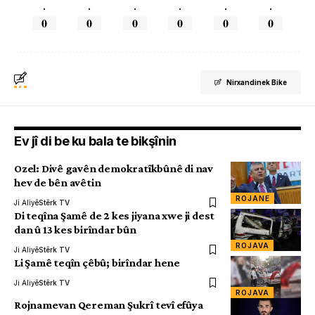
.
.
.
.
.
.
0
0
0
0
0
0
Nirxandinek Bike
Ev jî di be ku bala te bikşînin
Ozel: Divê gavên demokratîkbûnê di nav
hev de bên avêtin
ROJANE
Ji Aliyê
Stêrk TV
Di teqîna Şamê de 2 kes jiyana xwe ji dest
dan û 13 kes birîndar bûn
ROJAVA
Ji Aliyê
Stêrk TV
Li Şamê teqîn çêbû; birîndar hene
Ji Aliyê
Stêrk TV
ROJAVA
Rojnamevan Qereman Şukrî tevî efûya