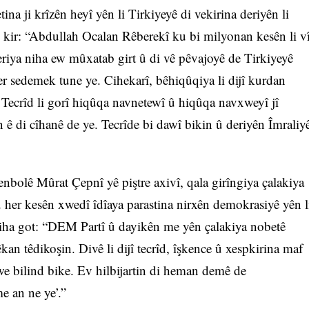
ina ji krîzên heyî yên li Tirkiyeyê di vekirina deriyên li
 kir: “Abdullah Ocalan Rêberekî ku bi milyonan kesên li v
beriya niha ew mûxatab girt û di vê pêvajoyê de Tirkiyeyê
er sedemek tune ye. Cihekarî, bêhiqûqiya li dijî kurdan
 Tecrîd li gorî hiqûqa navnetewî û hiqûqa navxweyî jî
n ê di cîhanê de ye. Tecrîde bi dawî bikin û deriyên Îmraliy
bolê Mûrat Çepnî yê piştre axivî, qala girîngiya çalakiya
u her kesên xwedî îdîaya parastina nirxên demokrasiyê yên l
wiha got: “DEM Partî û dayikên me yên çalakiya nobetê
kan têdikoşin. Divê li dijî tecrîd, îşkence û xespkirina maf
we bilind bike. Ev hilbijartin di heman demê de
e an ne ye’.”