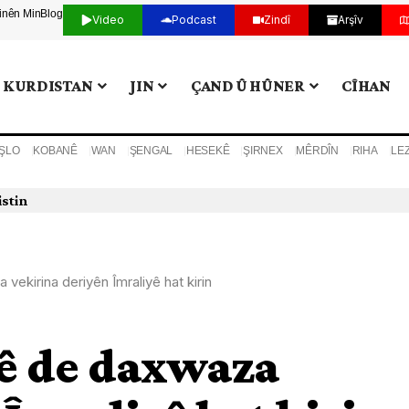
tinên Min
Blog
Video
Podcast
Zindî
Arşîv
KURDISTAN
JIN
ÇAND Û HÛNER
CÎHAN
ŞLO
KOBANÊ
WAN
ŞENGAL
HESEKÊ
ŞIRNEX
MÊRDÎN
RIHA
LE
istin
vekirina deriyên Îmraliyê hat kirin
tê de daxwaza