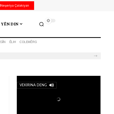
Neşeriya Çalakiyan
YÊN DIN
ZGÎN
ÊLIH
COLEMÊRG
VEKIRINA DENG