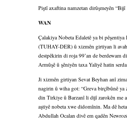
Piştî axaftina namzetan dirûşmeyên “Bij
WAN
Çalakiya Nobeta Edaletê ya bi pêşentiya
(TUHAY-DER) û xizmên girtiyan li avah
destpêkirin di roja 99’an de berdewam d
Armûşê û şêniyên taxa Yaliyê hatin serd
Ji xizmên girtiyan Sevat Beyhan anî zi
nagirin û wiha got: “Greva birçîbûnê ya 
din Tirkiye û Barzanî li dijî zarokên me a
aştiyê nobeta xwe didomînin. Ma dê heta ke
Abdullah Ocalan divê em qadên Newrozê 