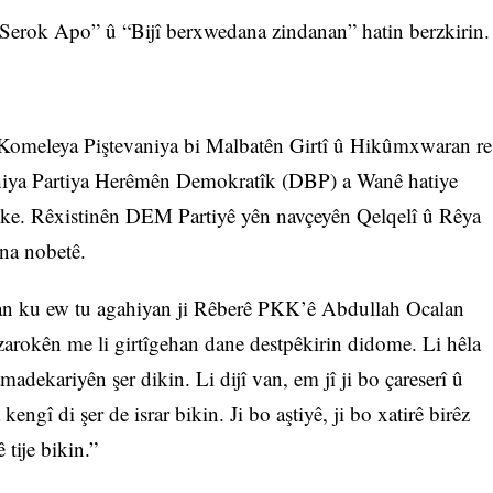
î Serok Apo” û “Bijî berxwedana zindanan” hatin berzkirin
 Komeleya Piştevaniya bi Malbatên Girtî û Hikûmxwaran re
iya Partiya Herêmên Demokratîk (DBP) a Wanê hatiye
ike. Rêxistinên DEM Partiyê yên navçeyên Qelqelî û Rêya
ana nobetê.
man ku ew tu agahiyan ji Rêberê PKK’ê Abdullah Ocalan
zarokên me li girtîgehan dane destpêkirin didome. Li hêla
madekariyên şer dikin. Li dijî van, em jî ji bo çareserî û
ngî di şer de israr bikin. Ji bo aştiyê, ji bo xatirê birêz
tije bikin.”