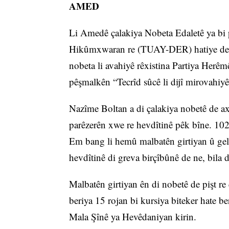
AMED
Li Amedê çalakiya Nobeta Edaletê ya bi 
Hikûmxwaran re (TUAY-DER) hatiye destp
nobeta li avahiyê rêxistina Partiya He
pêşmalkên “Tecrîd sûcê li dijî mirovahiyê
Nazîme Boltan a di çalakiya nobetê de a
parêzerên xwe re hevdîtinê pêk bîne. 102 r
Em bang li hemû malbatên girtiyan û gel 
hevdîtinê di greva birçîbûnê de ne, bila 
Malbatên girtiyan ên di nobetê de pişt re
beriya 15 rojan bi kursiya biteker hate be
Mala Şînê ya Hevêdaniyan kirin.