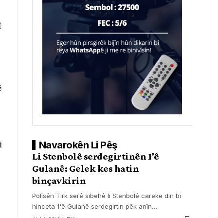
î
ê
i
Navarokên Li Pêş
Li Stenbolê serdegirtinên 1’ê
Gulanê: Gelek kes hatin
binçavkirin
Polîsên Tirk serê sibehê li Stenbolê careke din bi
hinceta 1'ê Gulanê serdegirtin pêk anîn
…