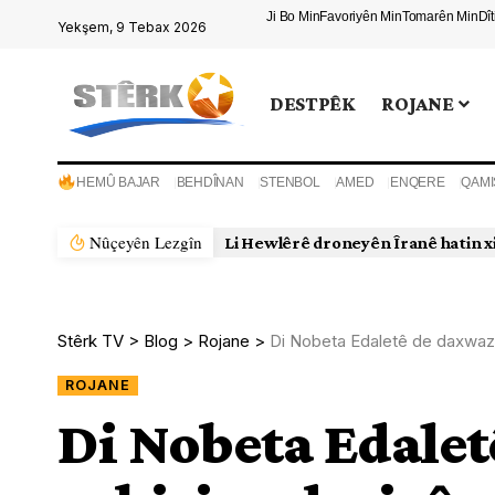
Ji Bo Min
Favoriyên Min
Tomarên Min
Dî
Yekşem, 9 Tebax 2026
DESTPÊK
ROJANE
HEMÛ BAJAR
BEHDÎNAN
STENBOL
AMED
ENQERE
QAMI
Nûçeyên Lezgîn
Li Hewlêrê droneyên Îranê hatin x
Stêrk TV
>
Blog
>
Rojane
>
Di Nobeta Edaletê de daxwaza 
ROJANE
Di Nobeta Edale