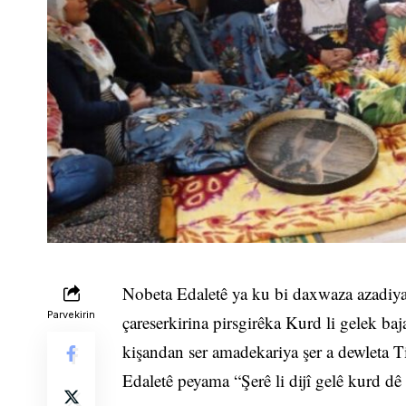
Nobeta Edaletê ya ku bi daxwaza azadiya
Parvekirin
çareserkirina pirsgirêka Kurd li gelek baj
kişandan ser amadekariya şer a dewleta 
Edaletê peyama “Şerê li dijî gelê kurd d