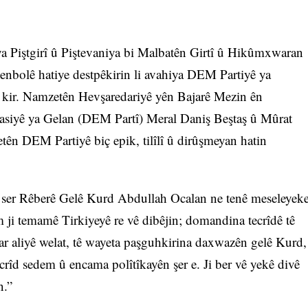
a Piştgirî û Piştevaniya bi Malbatên Girtî û Hikûmxwaran
olê hatiye destpêkirin li avahiya DEM Partiyê ya
 kir. Namzetên Hevşaredariyê yên Bajarê Mezin ên
siyê ya Gelan (DEM Partî) Meral Daniş Beştaş û Mûrat
ên DEM Partiyê biç epik, tilîlî û dirûşmeyan hatin
li ser Rêberê Gelê Kurd Abdullah Ocalan ne tenê meseleyek
ji temamê Tirkiyeyê re vê dibêjin; domandina tecrîdê tê
 çar aliyê welat, tê wayeta paşguhkirina daxwazên gelê Kurd,
ecrîd sedem û encama polîtîkayên şer e. Ji ber vê yekê divê
n.”