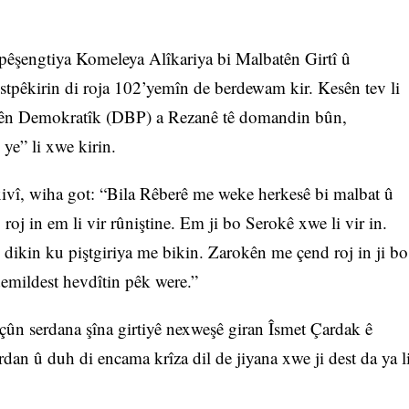
pêşengtiya Komeleya Alîkariya bi Malbatên Girtî û
êkirin di roja 102’yemîn de berdewam kir. Kesên tev li
rêmên Demokratîk (DBP) a Rezanê tê domandin bûn,
 ye” li xwe kirin.
xivî, wiha got: “Bila Rêberê me weke herkesê bi malbat û
oj in em li vir rûniştine. Em ji bo Serokê xwe li vir in.
dikin ku piştgiriya me bikin. Zarokên me çend roj in ji bo
demildest hevdîtin pêk were.”
 çûn serdana şîna girtiyê nexweşê giran Îsmet Çardak ê
rdan û duh di encama krîza dil de jiyana xwe ji dest da ya l