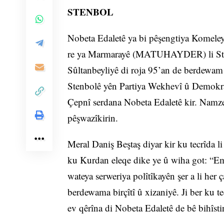
STENBOL
Nobeta Edaletê ya bi pêşengtiya Komeley
re ya Marmarayê (MATUHAYDER) li Stenb
Sûltanbeyliyê di roja 95’an de berdewam
Stenbolê yên Partiya Wekhevî û Demokra
Çepnî serdana Nobeta Edaletê kir. Namzet
pêşwazîkirin.
Meral Daniş Beştaş diyar kir ku tecrîda 
ku Kurdan eleqe dike ye û wiha got: “Em 
wateya serweriya polîtîkayên şer a li her
berdewama birçîtî û xizaniyê. Ji ber ku t
ev qêrîna di Nobeta Edaletê de bê bihîsti