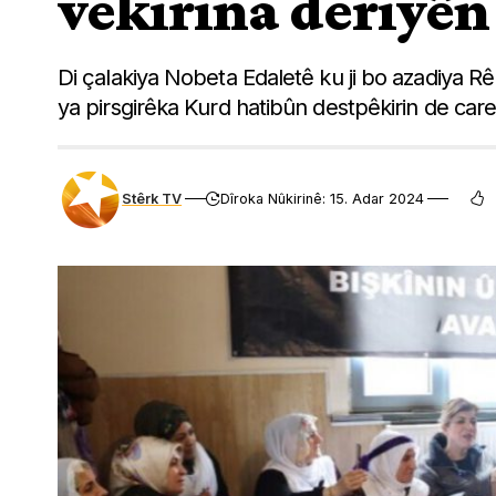
vekirina deriyên
Di çalakiya Nobeta Edaletê ku ji bo azadiya R
ya pirsgirêka Kurd hatibûn destpêkirin de carek
Stêrk TV
Dîroka Nûkirinê: 15. Adar 2024