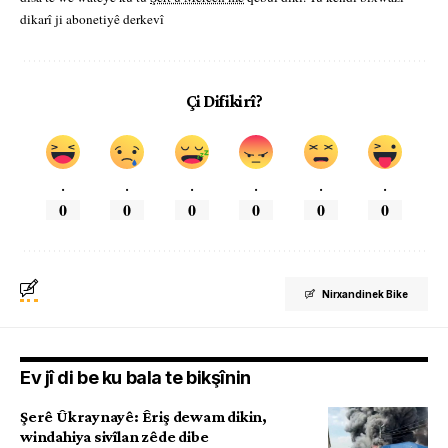
dikarî ji abonetiyê derkevî
Çi Difikirî?
.
.
.
.
.
.
0
0
0
0
0
0
Nirxandinek Bike
Ev jî di be ku bala te bikşînin
Şerê Ûkraynayê: Êriş dewam dikin,
windahiya sivîlan zêde dibe