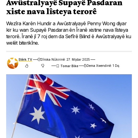
Awûstralyayê Supayê Pasdaran
xiste nava lîsteya terorê
Wezîra Karên Hundir a Awûstralyayê Penny Wong diyar
kir ku wan Supayê Pasdaran ên Îranê xistine nava lîsteya
terorê. Îranê jî 7 roj dem da Sefîrê Bilind ê Awûstralyayê ku
welêt biterikîne.
Stêrk TV
Dîroka Nûkirinê: 27. Mijdar 2025
Dema Xwendinê: 1 Dq.