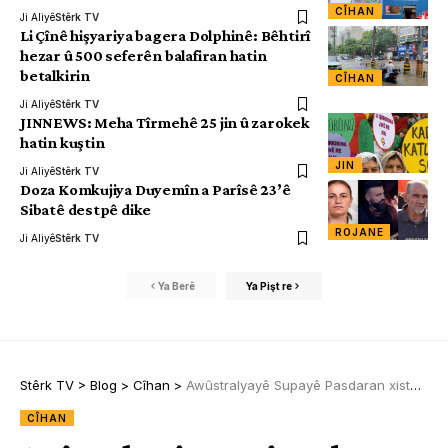
CÎHAN
Ji Aliyê
Stêrk TV
Li Çînê hişyariya bagera Dolphinê: Bêhtirî
hezar û 500 seferên balafiran hatin
betalkirin
CÎHAN
Ji Aliyê
Stêrk TV
JINNEWS: Meha Tîrmehê 25 jin û zarokek
hatin kuştin
JIN
Ji Aliyê
Stêrk TV
Doza Komkujiya Duyemîn a Parîsê 23’ê
Sibatê destpê dike
ROJANE
Ji Aliyê
Stêrk TV
Ya Berê
Ya Pişt re
Stêrk TV
>
Blog
>
Cîhan
>
Awûstralyayê Supayê Pasdaran xiste nava lîsteya terorê
CÎHAN