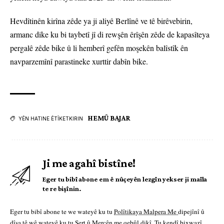
Hevdîtinên kirîna zêde ya ji aliyê Berlînê ve tê birêvebirin,
armanc dike ku bi taybetî jî di rewşên êrîşên zêde de kapasîteya
pergalê zêde bike û li hemberî gefên moşekên balîstîk ên
navparzemînî parastineke xurttir dabîn bike.
HEMÛ BAJAR
YÊN HATINE ÊTÎKETKIRIN
Ji me agahî bistîne!
Eger tu bibî abone em ê nûçeyên lezgîn yekser ji maîla
te re bişînin.
Eger tu bibî abone te we wateyê ku tu
Polîtikaya Malpera Me
dipejînî û
dîsa tê wê wateyê ku tu
Şert û Mercên me
qebûl dikî. Tu kendî bixwazî