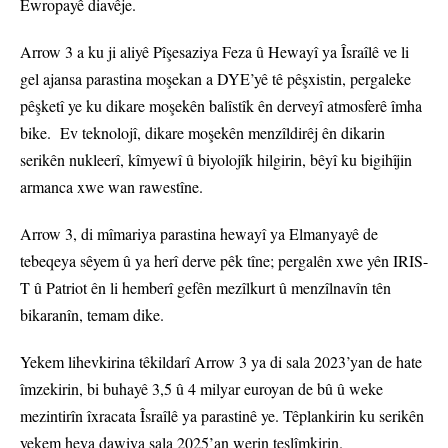
Ewropayê diavêje.
Arrow 3 a ku ji aliyê Pîşesaziya Feza û Hewayî ya Îsraîlê ve li
gel ajansa parastina moşekan a DYE’yê tê pêşxistin, pergaleke
pêşketî ye ku dikare moşekên balîstîk ên derveyî atmosferê îmha
bike. Ev teknolojî, dikare moşekên menzîldirêj ên dikarin
serikên nukleerî, kîmyewî û biyolojîk hilgirin, bêyî ku bigihîjin
armanca xwe wan rawestîne.
Arrow 3, di mîmariya parastina hewayî ya Elmanyayê de
tebeqeya sêyem û ya herî derve pêk tîne; pergalên xwe yên IRIS-
T û Patriot ên li hemberî gefên mezîlkurt û menzîlnavîn tên
bikaranîn, temam dike.
Yekem lihevkirina têkildarî Arrow 3 ya di sala 2023’yan de hate
îmzekirin, bi buhayê 3,5 û 4 milyar euroyan de bû û weke
mezintirîn îxracata Îsraîlê ya parastinê ye. Têplankirin ku serikên
yekem heya dawiya sala 2025’an werin teslîmkirin.