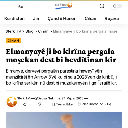
Aa
Kurdistan
Jin
Çand û Hûner
Cîhan
Rojava
Stêrk TV
>
Blog
>
Cîhan
>
Elmanyayê ji bo kirîna pergala moşekan dest bi hevdîtinan kir
CÎHAN
Elmanyayê ji bo kirîna pergala
moşekan dest bi hevdîtinan kir
Elmanya, derveyî pergalên parastina hewayî yên
menzîldirêj ên Arrow 3’yê ku di sala 2023’yan de kirîbû, ji
bo kirîna serikên nû dest bi muzakereyên li gel Îsraîlê kir.
Stêrk TV
Dîroka Nûkirinê: 27. Mijdar 2025
Dema Xwendinê: 2 Dq.