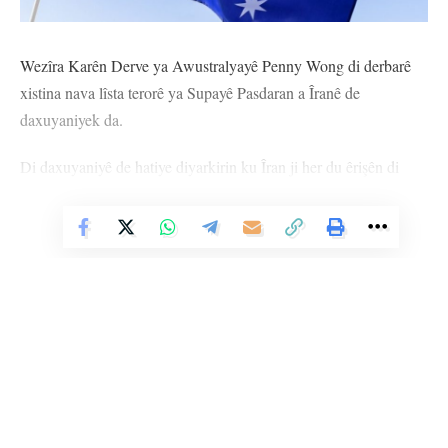
Wezîra Karên Derve ya Awustralyayê Penny Wong di derbarê
xistina nava lîsta terorê ya Supayê Pasdaran a Îranê de
daxuyaniyek da.
Di daxuyaniyê de hatiye diyarkirin ku Îran ji her du êrişên di
26’ê Cotmeha par yên li bajarên Sydney û Melbourne yên li dijî
Cihuyan hatine kirin berpirse.
Vê Nûçeyê Bixwîne
Hatiye gotin ku piştî nirxandinên îstixbarata Awustralyayê ya li
ser van êrişan, biryar hatiye dayîn ku Supayê Pasdarên Îranê
bixin nava lîsta terorê.
Di daxuyaniyê de hatiye gotin ku ji roja Sêşemê ve heft roj dem
ji balyozê Îranê yê li Awûstralyayê re hatiye dayîn ku ji
Awustralyayê derkeve.
Li Ser Şopa Heqîqetê