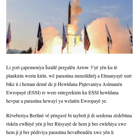
Li gorî çapemeniya Îsraîlê pergalên Arrow 3’yê yên ku tê
plankirin werin kirîn, wê parastina menzîldirêj a Elmanyayê xurt
bike û i heman demê de ji Hewldana Piştevaniya Asîmanên
Ewropayê (ESSI) re were entegrekirin ku ESSI hewldana
hevpar a parastina hewayî ya welatên Ewropayê ye.
Rêveberiya Berlînê vê pêngavê bi taybetî jî di serdema zêdebûna
rîskên ewlhiyê yên ji ber Rûsyayê de hem ji ber ewlehiya xwe
hem jî ji ber pêdiviya parastina hevalbendên xwe yên li