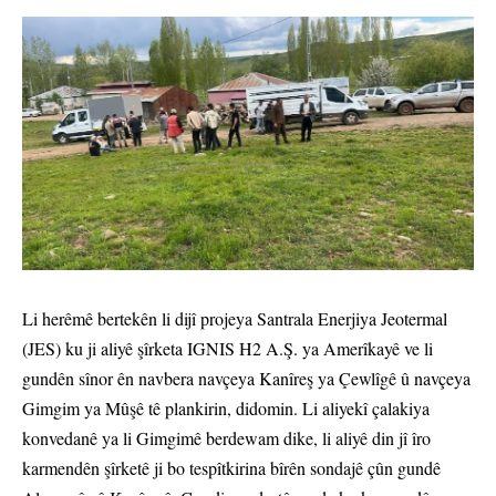
Li herêmê bertekên li dijî projeya Santrala Enerjiya Jeotermal
(JES) ku ji aliyê şîrketa IGNIS H2 A.Ş. ya Amerîkayê ve li
gundên sînor ên navbera navçeya Kanîreş ya Çewlîgê û navçeya
Gimgim ya Mûşê tê plankirin, didomin. Li aliyekî çalakiya
konvedanê ya li Gimgimê berdewam dike, li aliyê din jî îro
karmendên şîrketê ji bo tespîtkirina bîrên sondajê çûn gundê