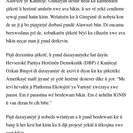
Alawuzê yê Kanîreşê. Gundiyan destûr neda ku karmendên
şîrketê li herêmê amûrên xwe ava bikin, li ser vê yekê cendirme
sewqî gund hatin kirin. Welatiyên ku li Gimgimê di nobeta kon
de ne jî ji bo piştgiriyê derbasî gundê Alawuzê bûn. Di encama
berxwedana gel de, xebatkarên şîrketê bêyî ku cîhazên xwe ava
bikin neçar man ji gund derkevin.
Piştî derxistina şîrketê, li gund daxuyaniyeke hat dayîn.
Hevserokê Partiya Herêmên Demokratîk (DBP) ê Kanîreşê
Ozkan Bingol di daxuyaniyê de axivî û diyar kir ku şîrketeke
Amerîkayê mafê jiyanê yê gelê herêmê desteser dike û got: “Me
tevî hevalên ji Platforma Ekolojiyê ya Vartoyê xwezaya xwe
parast. Em ê parastina wê berdewam bikin. Em ê nehêlin IGNIS
li van deran bi cih bibe.”
Piştî daxuyaniyê jî nobeda welatiyan a li gund berdewam kir û
bang li her kesî hat kirin ku li dijî projeyê yekitî û têkoşîna xwe
xurt bikin.