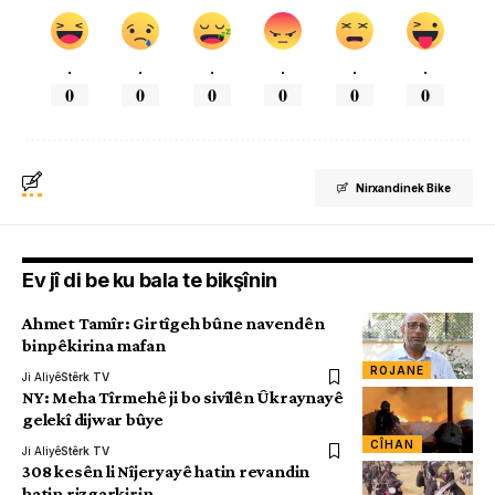
.
.
.
.
.
.
0
0
0
0
0
0
Nirxandinek Bike
Ev jî di be ku bala te bikşînin
Ahmet Tamîr: Girtîgeh bûne navendên
binpêkirina mafan
ROJANE
Ji Aliyê
Stêrk TV
NY: Meha Tîrmehê ji bo sivîlên Ûkraynayê
gelekî dijwar bûye
CÎHAN
Ji Aliyê
Stêrk TV
308 kesên li Nîjeryayê hatin revandin
hatin rizgarkirin