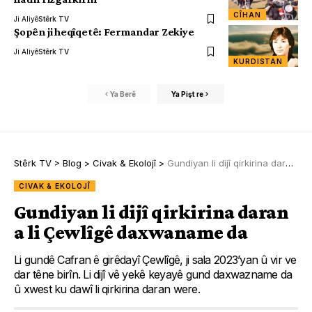
CÎHAN
Ji Aliyê
Stêrk TV
Şopên ji heqîqetê: Fermandar Zekiye
Ji Aliyê
Stêrk TV
KURDISTAN
Ya Berê
Ya Pişt re
Stêrk TV
>
Blog
>
Civak & Ekolojî
>
Gundiyan li dijî qirkirina daran a li Çewlîgê daxwaname da
CIVAK & EKOLOJÎ
Gundiyan li dijî qirkirina daran
a li Çewlîgê daxwaname da
Li gundê Cafran ê girêdayî Çewlîgê, ji sala 2023’yan û vir ve
dar têne birîn. Li dijî vê yekê keyayê gund daxwazname da
û xwest ku dawî li qirkirina daran were.