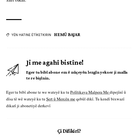
HEMÛ BAJAR
YÊN HATINE ÊTÎKETKIRIN
Ji me agahî bistîne!
Eger tu bibî abone em ê nûçeyên lezgîn yekser ji maîla
te re bişînin.
Eger tu bibî abone te we wateyê ku tu
Polîtikaya Malpera Me
dipejînî û
dîsa tê wê wateyê ku tu
Şert û Mercên me
qebûl dikî. Tu kendî bixwazî
dikarî ji abonetiyê derkevî
Çi Difikirî?