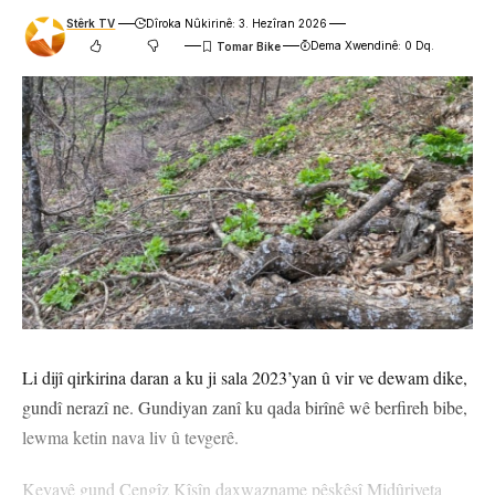
Stêrk TV
Dîroka Nûkirinê: 3. Hezîran 2026
Dema Xwendinê: 0 Dq.
Li dijî qirkirina daran a ku ji sala 2023’yan û vir ve dewam dike,
gundî nerazî ne. Gundiyan zanî ku qada birînê wê berfireh bibe,
lewma ketin nava liv û tevgerê.
Keyayê gund Cengîz Kîşîn daxwazname pêşkêşî Midûriyeta