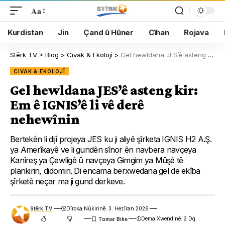
Aa
Kurdistan
Jin
Çand û Hûner
Cîhan
Rojava
Stêrk TV
>
Blog
>
Civak & Ekolojî
>
Gel hewldana JES’ê asteng kir: Em ê IGNIS’ê li vê derê nehewînin
CIVAK & EKOLOJÎ
Gel hewldana JES’ê asteng kir:
Em ê IGNIS’ê li vê derê
nehewînin
Bertekên li dijî projeya JES ku ji aliyê şîrketa IGNIS H2 A.Ş.
ya Amerîkayê ve li gundên sînor ên navbera navçeya
Kanîreş ya Çewlîgê û navçeya Gimgim ya Mûşê tê
plankirin, didomin. Di encama berxwedana gel de ekîba
şîrketê neçar ma ji gund derkeve.
Stêrk TV
Dîroka Nûkirinê: 3. Hezîran 2026
Dema Xwendinê: 2 Dq.