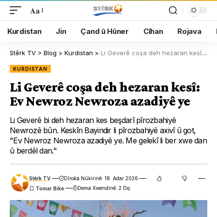
Aa
Kurdistan
Jin
Çand û Hûner
Cîhan
Rojava
Stêrk TV
>
Blog
>
Kurdistan
>
Li Geverê coşa deh hezaran kesî: Ev Newroz Newroza azadiyê ye
KURDISTAN
Li Geverê coşa deh hezaran kesî:
Ev Newroz Newroza azadiyê ye
Li Geverê bi deh hezaran kes beşdarî pîrozbahiyê
Newrozê bûn. Keskîn Bayindir li pîrozbahiyê axivî û got,
"Ev Newroz Newroza azadiyê ye. Me gelekî li ber xwe dan
û berdêl dan."
Stêrk TV
Dîroka Nûkirinê: 18. Adar 2026
Dema Xwendinê: 2 Dq.