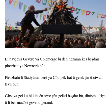
Li navçeya Geverê ya Colemêrgê bi deh hezaran kes beşdarî
pîrozbahiya Newrozê bûn.
Pîrozbahî li Stadyûma berê ya Cîlo pêk hat û gelek jin û ciwan
tevlî bûn.
Girseya gel ku bi kincên xwe yên gelêrî beşdar bû, dirûşm qîriya
û li ber muzîkê govend gerand.