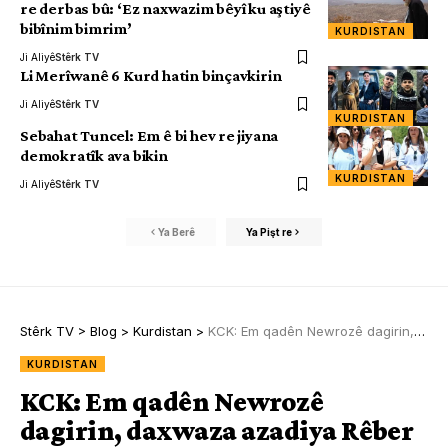
re derbas bû: ‘Ez naxwazim bêyî ku aştiyê
bibînim bimrim’
KURDISTAN
Ji Aliyê
Stêrk TV
Li Merîwanê 6 Kurd hatin binçavkirin
Ji Aliyê
Stêrk TV
KURDISTAN
Sebahat Tuncel: Em ê bi hev re jiyana
demokratîk ava bikin
KURDISTAN
Ji Aliyê
Stêrk TV
Ya Berê
Ya Pişt re
Stêrk TV
>
Blog
>
Kurdistan
>
KCK: Em qadên Newrozê dagirin, daxwaza azadiya Rêber Apo bikin!
KURDISTAN
KCK: Em qadên Newrozê
dagirin, daxwaza azadiya Rêber