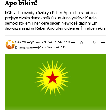
Apo bikin!
KCK: Ji bo azadiya fîzîkî ya Rêber Apo, ji bo serxistina
projeya civaka demokratîk û xurtkirina yekîtiya Kurd a
demokratîk em li her derê qadên Newrozê dagirin! Em
daxwaza azadiya Rêber Apo bikin û deriyên Îmraliyê vekin.
Stêrk TV
Dîroka Nûkirinê: 18. Adar 2026
Dema Xwendinê: 6 Dq.