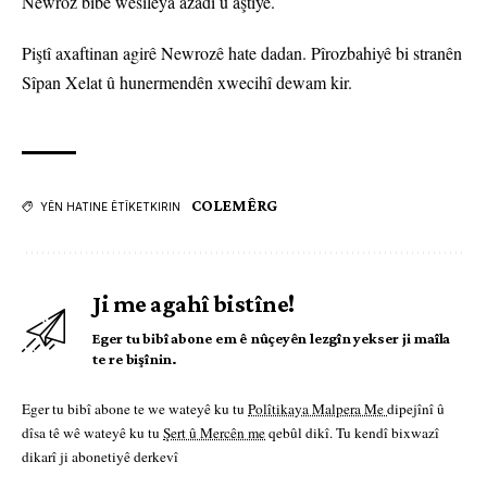
Newroz bibe wesîleya azadî û aştiyê.
Piştî axaftinan agirê Newrozê hate dadan. Pîrozbahiyê bi stranên
Sîpan Xelat û hunermendên xwecihî dewam kir.
COLEMÊRG
YÊN HATINE ÊTÎKETKIRIN
Ji me agahî bistîne!
Eger tu bibî abone em ê nûçeyên lezgîn yekser ji maîla
te re bişînin.
Eger tu bibî abone te we wateyê ku tu
Polîtikaya Malpera Me
dipejînî û
dîsa tê wê wateyê ku tu
Şert û Mercên me
qebûl dikî. Tu kendî bixwazî
dikarî ji abonetiyê derkevî