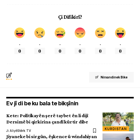
Çi Difikirî?
.
.
.
.
.
.
0
0
0
0
0
0
Nirxandinek Bike
Ev jî di be ku bala te bikşînin
Kete: Polîtîkayên şerê taybet ên li dijî
Dersimê bi qirkirina çandî kûrtir dibe
KURDISTAN
Ji Aliyê
Stêrk TV
Jiyaneke bi sirgûn, êşkence û windahiyan