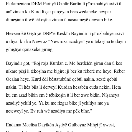
Parlamentera DEM Partiyê Oznûr Bartin li pîrozbahiyê axivî û
anî ziman ku Kurd li çar parçeyan berxwedaneke hevpar
dimeşînin û wê têkoşîna ziman û nasnameyê dewam bike.
Hevserokê Giştî yê DBP’ê Keskîn Bayindir li pîrozbahiyê axivî
û diyar kir ku Newroz “Newroza azadiyê” ye û têkoşîna tê dayin
gihîştiye qonaxeke girîng.
Bayindir got, “Roj roja Kurdan e. Me berdêlên giran dan û kes
nikare pêşî li têkoşîna me bigire; ji ber ku rêberê me heye, Rêber
Ocalan heye. Kurd êdî bêstatubûnê qebûl nakin, zextê qebûl
nakin. Ti hêz bila li derveyî Kurdan hesabên cuda nekin. Heta
ku em azad bibin em ê têbikoşin û li ber xwe bidin. Nîşaneya
azadiyê yekîtî ye. Ya ku me rizgar bike jî yekîtiya me ya
neteweyî ye. Ev ruh wê azadiya me pêk bîne.”
Endama Meclîsa Dayikên Aştiyê Gulbeyaz Mihçi jî xwest,