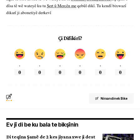
dîsa tê wê wateyê ku tu
Şert û Mercên me
qebûl dikî. Tu kendî bixwazî
dikarî ji abonetiyê derkevî
Çi Difikirî?
.
.
.
.
.
.
0
0
0
0
0
0
Nirxandinek Bike
Ev jî di be ku bala te bikşînin
Di teqîna Şamê de 2 kes jiyana xwe ji dest