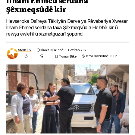
Îlham Ehmed serdana
Şêxmeqsûdê kir
Hevseroka Daîreya Têkiliyên Derve ya Rêveberiya Xweser
Îlham Ehmed serdana taxa Şêxmeqsûd a Helebê kir û
rewşa ewlehî û xizmetguzarî şopand.
Stêrk TV
Dîroka Nûkirinê: 1. Hezîran 2026
Dema Xwendinê: 0 Dq.