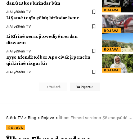
dan û 13 kes birîndar bûn
ROJAVA
Ji Aliyê
Stêrk TV
Li Şamê teqîn çêbû; birîndar hene
Ji Aliyê
Stêrk TV
ROJAVA
Li Efrînê xerac ji xwediyên erdan
dixwazin
ROJAVA
Ji Aliyê
Stêrk TV
Eyşe Efendî: Rêber Apo civak ji pencên
qirkirinê rizgar kir
ROJAVA
Ji Aliyê
Stêrk TV
Ya Berê
Ya Pişt re
Stêrk TV
>
Blog
>
Rojava
>
Îlham Ehmed serdana Şêxmeqsûdê kir
ROJAVA