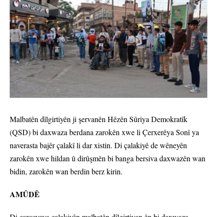
Malbatên dîlgirtiyên ji şervanên Hêzên Sûriya Demokratîk
(QSD) bi daxwaza berdana zarokên xwe li Çerxerêya Sonî ya
naverasta bajêr çalakî li dar xistin. Di çalakiyê de wêneyên
zarokên xwe hildan û dirûşmên bi banga bersiva daxwazên wan
bidin, zarokên wan berdin berz kirin.
AMÛDÊ
Di çarçoveya çalakiyên malbatên dîlgirtiyan ên bi daxwaza