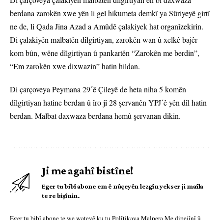
berdana zarokên xwe yên li gel hikumeta demkî ya Sûriyeyê girtî
ne de, li Qada Jina Azad a Amûdê çalakiyek hat organîzekirin.
Di çalakiyên malbatên dîlgirtiyan, zarokên wan û xelkê bajêr
kom bûn, wêne dîlgirtiyan û pankartên “Zarokên me berdin”,
“Em zarokên xwe dixwazin” hatin hildan.
Di çarçoveya Peymana 29ˊê Çileyê de heta niha 5 komên
dîlgirtiyan hatine berdan û îro jî 28 şervanên YPJˊê yên dîl hatin
berdan. Malbat daxwaza berdana hemû şervanan dikin.
Ji me agahî bistîne!
Eger tu bibî abone em ê nûçeyên lezgîn yekser ji maîla
te re bişînin.
Eger tu bibî abone te we wateyê ku tu
Polîtikaya Malpera Me
dipejînî û