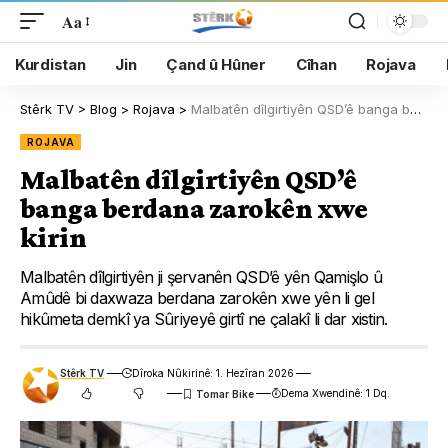
Aa
Kurdistan
Jin
Çand û Hûner
Cîhan
Rojava
Stêrk TV
>
Blog
>
Rojava
>
Malbatên dîlgirtiyên QSD’ê banga berdana zarokên xwe kirin
ROJAVA
Malbatên dîlgirtiyên QSD’ê
banga berdana zarokên xwe
kirin
Malbatên dîlgirtiyên ji şervanên QSD’ê yên Qamişlo û
Amûdê bi daxwaza berdana zarokên xwe yên li gel
hikûmeta demkî ya Sûriyeyê girtî ne çalakî li dar xistin.
Stêrk TV
Dîroka Nûkirinê: 1. Hezîran 2026
Dema Xwendinê: 1 Dq.