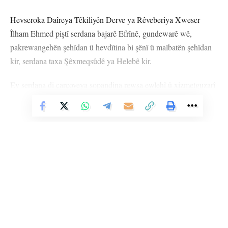
Hevseroka Daîreya Têkiliyên Derve ya Rêveberiya Xweser
Îlham Ehmed piştî serdana bajarê Efrînê, gundewarê wê,
pakrewangehên şehîdan û hevdîtina bi şênî û malbatên şehîdan
kir, serdana taxa Şêxmeqsûdê ya Helebê kir.
Ev serdana di çarçoveya şopandina rewşa ewlehî û xizmetguzarî
ya taxê û şêniyan de hat kirin.
Vê Nûçeyê Bixwîne
HELEB
YÊN HATINE ÊTÎKETKIRIN
Ji me agahî bistîne!
Li Ser Şopa Heqîqetê
Eger tu bibî abone em ê nûçeyên lezgîn yekser ji maîla
Stêrk TV ji sala 2009an ve di warên siyasî, civakî, çandî û hunerî de