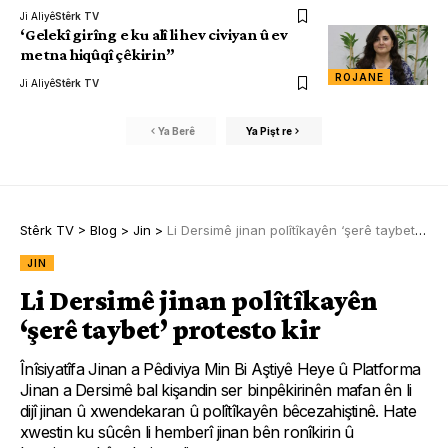
Ji Aliyê
Stêrk TV
‘Gelekî girîng e ku alî li hev civiyan û ev
metna hiqûqî çêkirin”
ROJANE
Ji Aliyê
Stêrk TV
Ya Berê
Ya Pişt re
Stêrk TV
>
Blog
>
Jin
>
Li Dersimê jinan polîtîkayên ‘şerê taybet’ protesto kir
JIN
Li Dersimê jinan polîtîkayên
‘şerê taybet’ protesto kir
Înîsiyatîfa Jinan a Pêdiviya Min Bi Aştiyê Heye û Platforma
Jinan a Dersimê bal kişandin ser binpêkirinên mafan ên li
dijî jinan û xwendekaran û polîtîkayên bêcezahiştinê. Hate
xwestin ku sûcên li hemberî jinan bên ronîkirin û