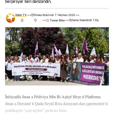
berpirsyar bên darizandin.
Stêrk TV
Dîroka Nûkirinê: 7. Hezîran 2026
Dema Xwendinê: 1 Dq.
Înîsiyatîfa Jinan a Pêdiviya Min Bi Aştiyê Heye û Platforma
Jinan a Dersimê li Qada Seyîd Riza daxuyanî dan çapemeniyê û
polîtîkayên “şerê taybet” protesto kirin.