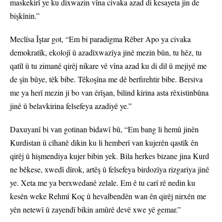
maskekirî ye ku dixwazin vîna civaka azad di kesayeta jin de
bişkînin.”
Meclîsa Îştar got, “Em bi paradigma Rêber Apo ya civaka
demokratîk, ekolojî û azadîxwazîya jinê mezin bûn, tu hêz, tu
qatîl û tu zimanê qirêj nikare vê vîna azad ku di dil û mejiyê me
de şîn bûye, têk bibe. Têkoşîna me dê berfirehtir bibe. Bersiva
me ya herî mezin ji bo van êrîşan, bilind kirina asta rêxistinbûna
jinê û belavkirina felsefeya azadiyê ye.”
Daxuyanî bi van gotinan bidawî bû, “Em bang li hemû jinên
Kurdistan û cîhanê dikin ku li hemberî van kujerên qastîk ên
qirêj û hişmendiya kujer bibin yek. Bila herkes bizane jina Kurd
ne bêkese, xwedî dîrok, artêş û felsefeya birdozîya rizgariya jinê
ye. Xeta me ya berxwedanê zelale. Em ê tu carî rê nedin ku
kesên weke Rehmî Koç û hevalbendên wan ên qirêj nirxên me
yên netewî û zayendî bikin amûrê devê xwe yê gemar.”