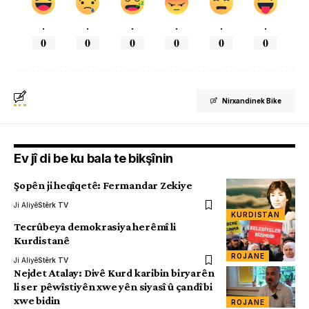
.
.
.
.
.
.
0
0
0
0
0
0
Nirxandinek Bike
Ev jî di be ku bala te bikşînin
Şopên ji heqîqetê: Fermandar Zekiye
Ji Aliyê
Stêrk TV
KURDISTAN
Tecrûbeya demokrasiya herêmî li
Kurdistanê
ROJANE
Ji Aliyê
Stêrk TV
Nejdet Atalay: Divê Kurd karibin biryarên
li ser pêwîstiyên xwe yên siyasî û çandî bi
xwe bidin
ROJANE