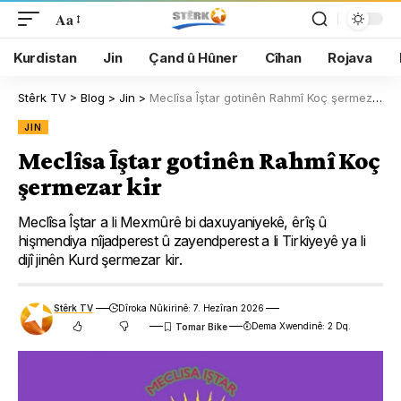
Aa
Kurdistan
Jin
Çand û Hûner
Cîhan
Rojava
Stêrk TV
>
Blog
>
Jin
>
Meclîsa Îştar gotinên Rahmî Koç şermezar kir
JIN
Meclîsa Îştar gotinên Rahmî Koç
şermezar kir
Meclîsa Îştar a li Mexmûrê bi daxuyaniyekê, êrîş û
hişmendiya nîjadperest û zayendperest a li Tirkiyeyê ya li
dijî jinên Kurd şermezar kir.
Stêrk TV
Dîroka Nûkirinê: 7. Hezîran 2026
Dema Xwendinê: 2 Dq.