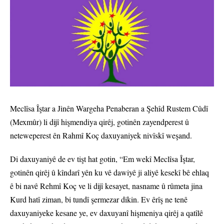
Meclîsa Îştar a Jinên Wargeha Penaberan a Şehîd Rustem Cûdî
(Mexmûr) li dijî hişmendiya qirêj, gotinên zayendperest û
neteweperest ên Rahmî Koç daxuyaniyek nivîskî weşand.
Di daxuyaniyê de ev tişt hat gotin, “Em wekî Meclîsa Îştar,
gotinên qirêj û kîndarî yên ku vê dawiyê ji aliyê kesekî bê ehlaq
ê bi navê Rehmî Koç ve li dijî kesayet, nasname û rûmeta jina
Kurd hatî ziman, bi tundî şermezar dikin. Ev êrîş ne tenê
daxuyaniyeke kesane ye, ev daxuyanî hişmeniya qirêj a qatîlê