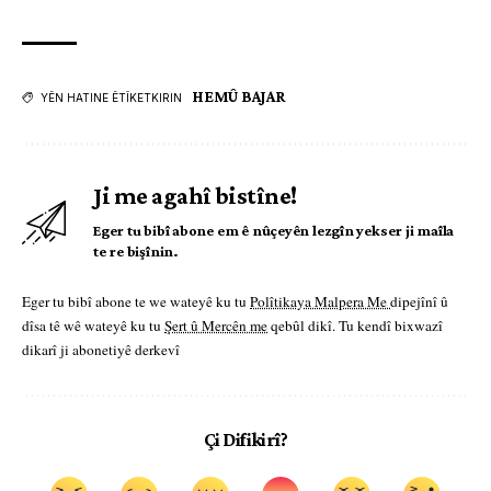
HEMÛ BAJAR
YÊN HATINE ÊTÎKETKIRIN
Ji me agahî bistîne!
Eger tu bibî abone em ê nûçeyên lezgîn yekser ji maîla
te re bişînin.
Eger tu bibî abone te we wateyê ku tu
Polîtikaya Malpera Me
dipejînî û
dîsa tê wê wateyê ku tu
Şert û Mercên me
qebûl dikî. Tu kendî bixwazî
dikarî ji abonetiyê derkevî
Çi Difikirî?