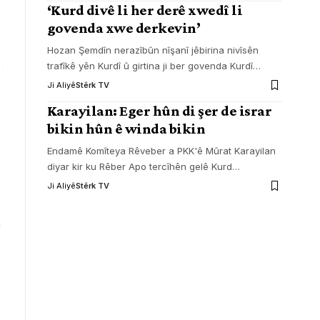
‘Kurd divê li her derê xwedî li
govenda xwe derkevin’
Hozan Şemdîn nerazîbûn nîşanî jêbirina nivîsên
trafîkê yên Kurdî û girtina ji ber govenda Kurdî
…
Ji Aliyê
Stêrk TV
Karayilan: Eger hûn di şer de israr
bikin hûn ê winda bikin
Endamê Komîteya Rêveber a PKK'ê Mûrat Karayilan
diyar kir ku Rêber Apo tercîhên gelê Kurd
…
Ji Aliyê
Stêrk TV