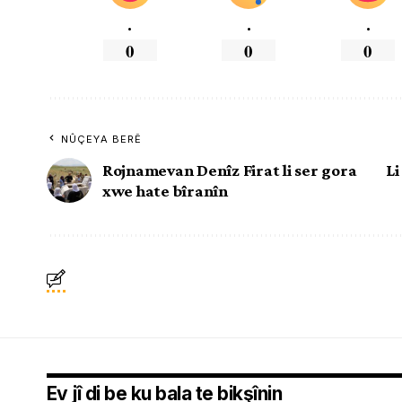
.
.
.
0
0
0
NÛÇEYA BERÊ
Rojnamevan Denîz Firat li ser gora
Li
xwe hate bîranîn
Ev jî di be ku bala te bikşînin