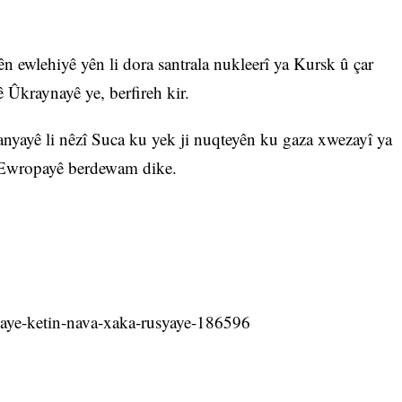
 ewlehiyê yên li dora santrala nukleerî ya Kursk û çar
 Ûkraynayê ye, berfireh kir.
nyayê li nêzî Suca ku yek ji nuqteyên ku gaza xwezayî ya
 Ewropayê berdewam dike.
naye-ketin-nava-xaka-rusyaye-186596