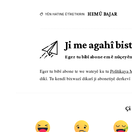
HEMÛ BAJAR
YÊN HATINE ÊTÎKETKIRIN
Ji me agahî bis
Eger tu bibî abone em ê nûçeyên l
Eger tu bibî abone te we wateyê ku tu
Polîtikaya
dikî. Tu kendî bixwazî dikarî ji abonetiyê derkevî
Çi