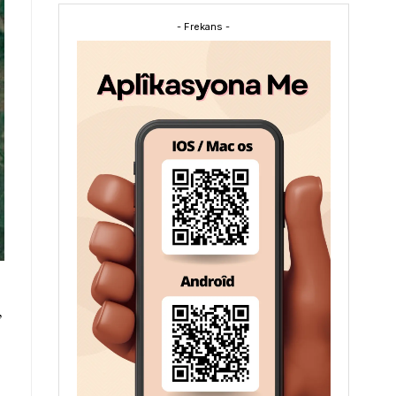
- Frekans -
,