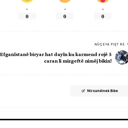
.
.
.
0
0
0
NÛÇEYA PIŞT RE
 Efganîstanê biryar hat dayîn ku karmend rojê 5
caran li mizgeftê nimêj bikin!
Nirxandinek Bike