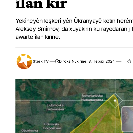
îlan kir
Yekîneyên leşkerî yên Ûkranyayê ketin herêm
Aleksey Smîrnov, da xuyakirin ku rayedaran ji
awarte îlan kirine.
Stêrk TV
Dîroka Nûkirinê: 8. Tebax 2024