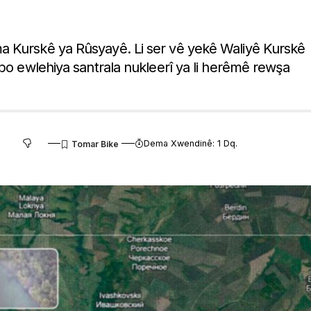
a Kurskê ya Rûsyayê. Li ser vê yekê Waliyê Kurskê
 bo ewlehiya santrala nukleerî ya li herêmê rewşa
Dema Xwendinê: 1 Dq.