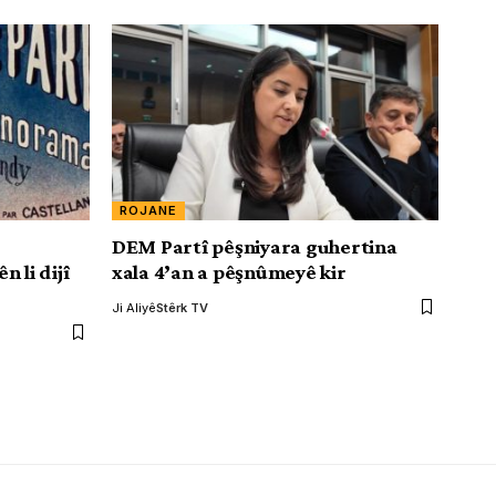
ROJANE
DEM Partî pêşniyara guhertina
 li dijî
xala 4’an a pêşnûmeyê kir
Ji Aliyê
Stêrk TV