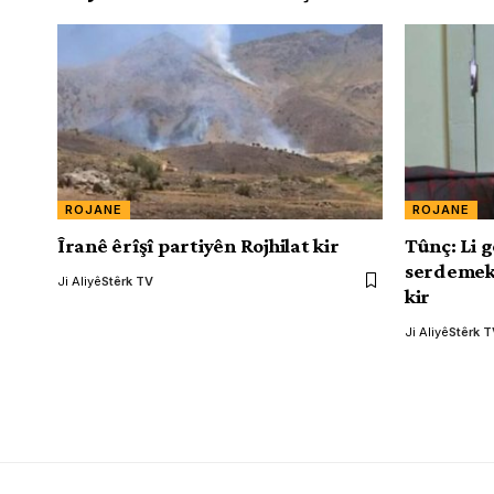
ROJANE
ROJANE
Îranê êrîşî partiyên Rojhilat kir
Tûnç: Li g
serdemeke
Ji Aliyê
Stêrk TV
kir
Ji Aliyê
Stêrk 