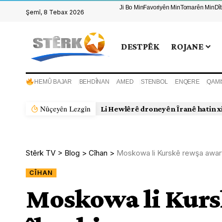
Ji Bo Min
Favoriyên Min
Tomarên Min
Dî
Şemî, 8 Tebax 2026
DESTPÊK
ROJANE
HEMÛ BAJAR
BEHDÎNAN
AMED
STENBOL
ENQERE
QAMI
Nûçeyên Lezgîn
Li Hewlêrê droneyên Îranê hatin x
Stêrk TV
>
Blog
>
Cîhan
>
Moskowa li Kurskê rewşa awarte
CÎHAN
Moskowa li Kurs