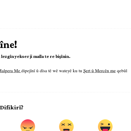
tîne!
ezgîn yekser ji maîla te re bişînin.
 Malpera Me
dipejînî û dîsa tê wê wateyê ku tu
Şert û Mercên me
qebûl
 Difikirî?