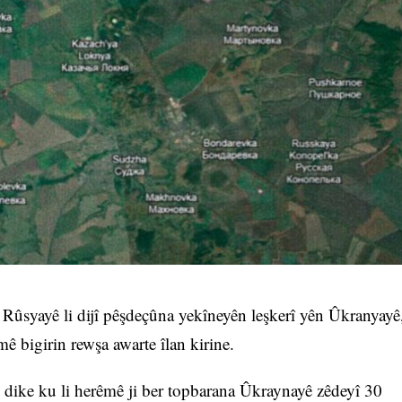
Rûsyayê li dijî pêşdeçûna yekîneyên leşkerî yên Ûkranyayê
mê bigirin rewşa awarte îlan kirine.
 dike ku li herêmê ji ber topbarana Ûkraynayê zêdeyî 30