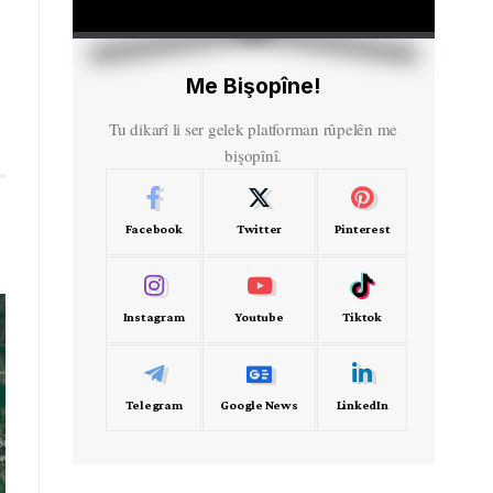
HD
00:00
Me Bişopîne!
Tu dikarî li ser gelek platforman rûpelên me
bişopînî.
Facebook
Twitter
Pinterest
Instagram
Youtube
Tiktok
Telegram
Google News
LinkedIn