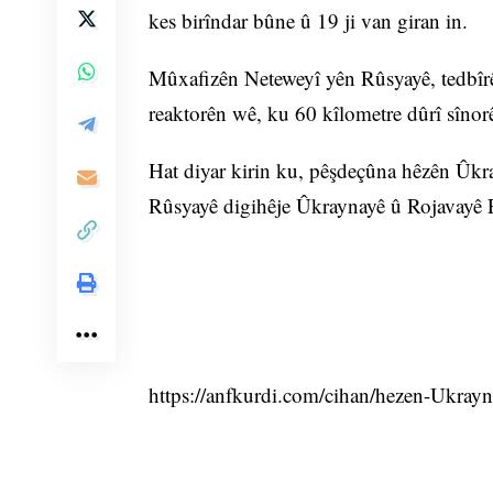
kes birîndar bûne û 19 ji van giran in.
Mûxafizên Neteweyî yên Rûsyayê, tedbîrên
reaktorên wê, ku 60 kîlometre dûrî sînorê
Hat diyar kirin ku, pêşdeçûna hêzên Ûkra
Rûsyayê digihêje Ûkraynayê û Rojavayê
https://anfkurdi.com/cihan/hezen-Ukray