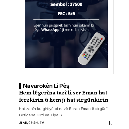
Navarokên Li Pêş
Hem lêgerîna tazî li ser Eman hat
ferzkirin û hem jî hat sirgûnkirin
Hat zanîn ku girtiyê bi navê Baran Eman ê sirgûnî
Girtîgeha Girtî ya Tîpa S
…
Ji Aliyê
Stêrk TV