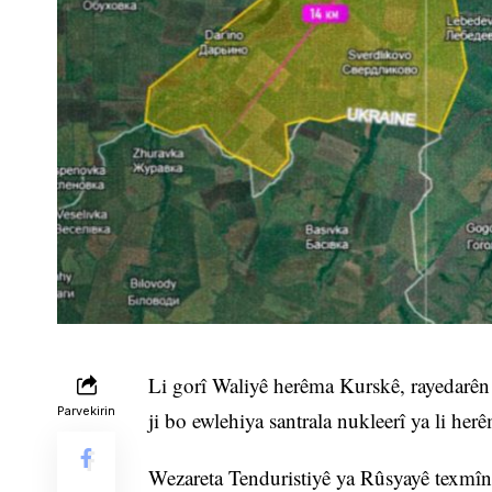
Li gorî Waliyê herêma Kurskê, rayedarên 
Parvekirin
ji bo ewlehiya santrala nukleerî ya li herê
Wezareta Tenduristiyê ya Rûsyayê texmîn