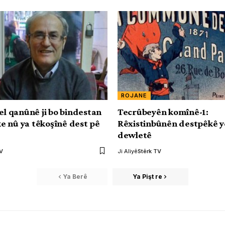
ROJANE
el qanûnê ji bo bindestan
Tecrûbeyên komînê-1:
 nû ya têkoşînê dest pê
Rêxistinbûnên destpêkê yên
dewletê
TV
Ji Aliyê
Stêrk TV
Ya Berê
Ya Pişt re