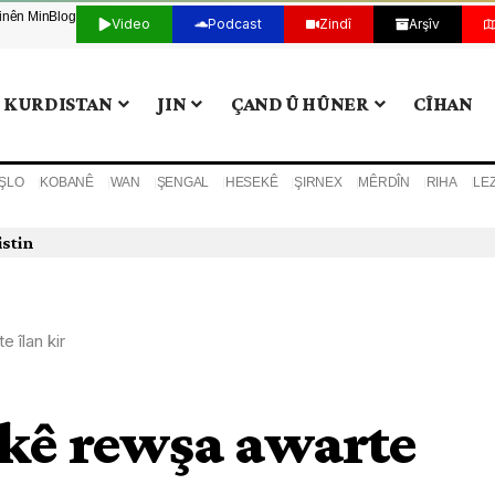
tinên Min
Blog
Video
Podcast
Zindî
Arşîv
KURDISTAN
JIN
ÇAND Û HÛNER
CÎHAN
ŞLO
KOBANÊ
WAN
ŞENGAL
HESEKÊ
ŞIRNEX
MÊRDÎN
RIHA
LE
istin
 îlan kir
kê rewşa awarte