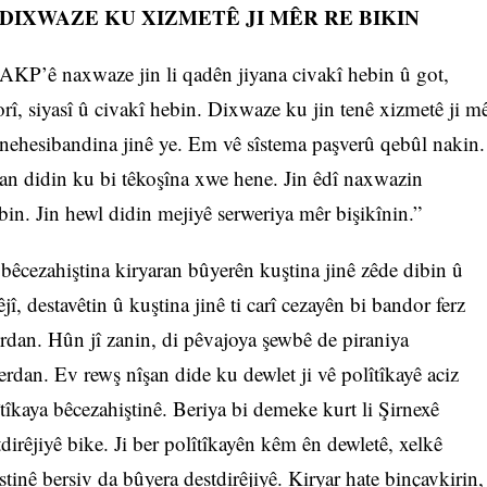
DIXWAZE KU XIZMETÊ JI MÊR RE BIKIN
 AKP’ê naxwaze jin li qadên jiyana civakî hebin û got,
rî, siyasî û civakî hebin. Dixwaze ku jin tenê xizmetê ji m
, tinehesibandina jinê ye. Em vê sîstema paşverû qebûl nakin.
şan didin ku bi têkoşîna xwe hene. Jin êdî naxwazin
bin. Jin hewl didin mejiyê serweriya mêr bişikînin.”
 bêcezahiştina kiryaran bûyerên kuştina jinê zêde dibin û
êjî, destavêtin û kuştina jinê ti carî cezayên bi bandor ferz
erdan. Hûn jî zanin, di pêvajoya şewbê de piraniya
erdan. Ev rewş nîşan dide ku dewlet ji vê polîtîkayê aciz
îtîkaya bêcezahiştinê. Beriya bi demeke kurt li Şirnexê
dirêjiyê bike. Ji ber polîtîkayên kêm ên dewletê, xelkê
inê bersiv da bûyera destdirêjiyê. Kiryar hate binçavkirin,