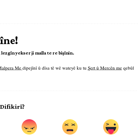
tîne!
ezgîn yekser ji maîla te re bişînin.
 Malpera Me
dipejînî û dîsa tê wê wateyê ku tu
Şert û Mercên me
qebûl
 Difikirî?