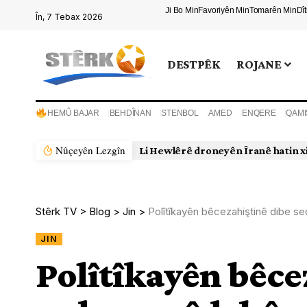
Ji Bo Min
Favoriyên Min
Tomarên Min
Dî
În, 7 Tebax 2026
DESTPÊK
ROJANE
HEMÛ BAJAR
BEHDÎNAN
STENBOL
AMED
ENQERE
QAMI
Nûçeyên Lezgîn
Li Hewlêrê droneyên Îranê hatin x
Stêrk TV
>
Blog
>
Jin
>
Polîtîkayên bêcezahiştinê dibe s
JIN
Polîtîkayên bêce