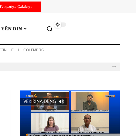
Neşeriya Çalakiyan
YÊN DIN
ZGÎN
ÊLIH
COLEMÊRG
VEKIRINA DENG