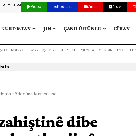
tinên Min
Blog
Video
Podcast
Zindî
Arşîv
KURDISTAN
JIN
ÇAND Û HÛNER
CÎHAN
ŞLO
KOBANÊ
WAN
ŞENGAL
HESEKÊ
ŞIRNEX
MÊRDÎN
RIHA
LE
istin
edema zêdebûna kuştina jinê
zahiştinê dibe