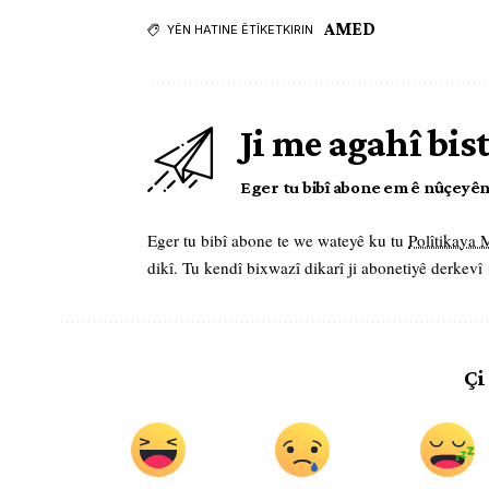
AMED
YÊN HATINE ÊTÎKETKIRIN
Ji me agahî bis
Eger tu bibî abone em ê nûçeyên l
Eger tu bibî abone te we wateyê ku tu
Polîtikaya
dikî. Tu kendî bixwazî dikarî ji abonetiyê derkevî
Çi