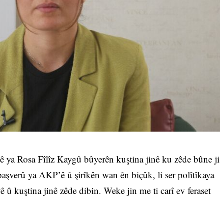
ya Rosa Fîlîz Kaygû bûyerên kuştina jinê ku zêde bûne ji
aşverû ya AKP’ê û şirîkên wan ên biçûk, li ser polîtîkaya
ê û kuştina jinê zêde dibin. Weke jin me ti carî ev feraset