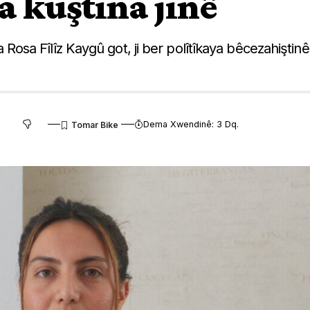
 kuştina jinê
sa Fîlîz Kaygû got, ji ber polîtîkaya bêcezahiştinê
Dema Xwendinê: 3 Dq.