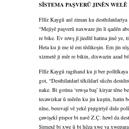
SÎSTEMA PAŞVERÛ JINÊN WELÊ 
Fîlîz Kaygû anî ziman ku desthilatdariya
“Mejiyê paşverû naxwaze jin li qadên abo
re bike. Ev rewş jî jiedîtî hatina jinê ye
Heta ku ji me tê em têdikoşin. Em jin nî
xizmetê ji mêr re bikin, dixwazin azad bi
Fîlîz Kaygû ragihand ku ji ber polîtîkaya
got, “Desthilatdarî têkildarî sûcên destdir
nake. Bi gotina ‘rewşa baş’ kiryar têne b
tecawizkar û mêrên ku jin kuştin, hatin b
nîne, berevajî vê yekê piştgiriyê dide pol
çawişekî pispor bi navê Z.Ç. hewl da dest
Şirnexê bi xwe û bi hêza xwe ya xweparast