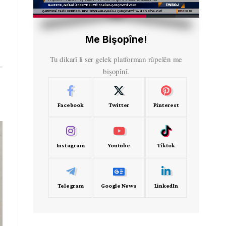
HD
00:56
Me Bişopîne!
Tu dikarî li ser gelek platforman rûpelên me
bişopînî.
Facebook
Twitter
Pinterest
Instagram
Youtube
Tiktok
Telegram
Google News
LinkedIn