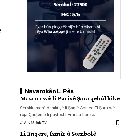
ê
Navarokên Li Pêş
Macron wê li Parîsê Şara qebûl bike
Serokkomarê demkî yê li Şamê Ahmed El Şara wê
roja Çarşemê li paytexta Fransa Parîsê
…
Ji Aliyê
Stêrk TV
Li Enqere, Îzmîr û Stenbolê