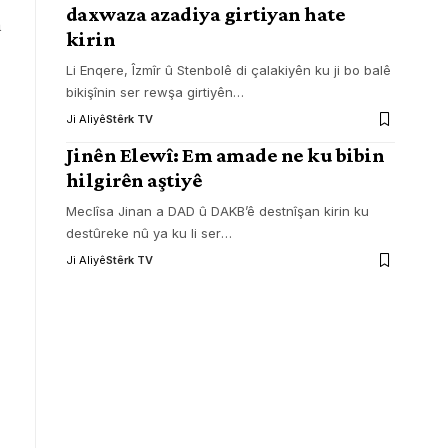
daxwaza azadiya girtiyan hate
n
kirin
Li Enqere, Îzmîr û Stenbolê di çalakiyên ku ji bo balê
bikişînin ser rewşa girtiyên
…
Ji Aliyê
Stêrk TV
Jinên Elewî: Em amade ne ku bibin
hilgirên aştiyê
Meclîsa Jinan a DAD û DAKB’ê destnîşan kirin ku
destûreke nû ya ku li ser
…
Ji Aliyê
Stêrk TV