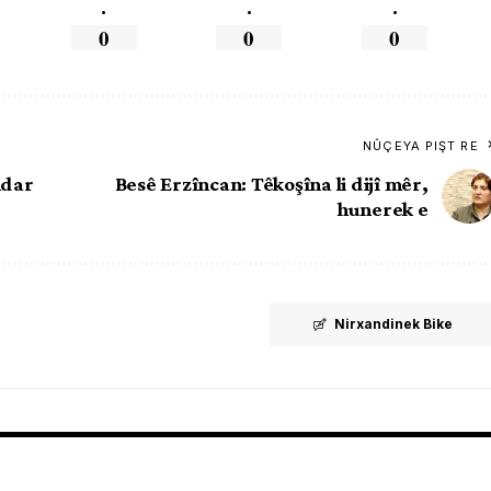
.
.
.
0
0
0
NÛÇEYA PIŞT RE
ndar
Besê Erzîncan: Têkoşîna li dijî mêr,
hunerek e
Nirxandinek Bike