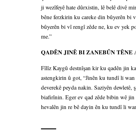
ji wezîfeyê hate dûrxistin, lê belê divê m
bêne ferzkirin ku careke din bûyerên bi v
bûyerên bi vî rengî zêde ne, ku ev yek po
me.”
QADÊN JINÊ BI ZANEBÛN TÊNE
Fîlîz Kaygû destnîşan kir ku qadên jin ka
astengkirin û got, “Jinên ku tundî li wan 
deverekê peyda nakin. Saziyên dewletê, şa
biafirînin. Eger ev qad zêde bibin wê jin 
hevalên jin re bê dayin ên ku tundî li wa