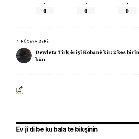
.
.
.
0
0
0
NÛÇEYA BERÊ
Dewleta Tirk êrîşî Kobanê kir: 2 kes birî
bûn
Ev jî di be ku bala te bikşînin