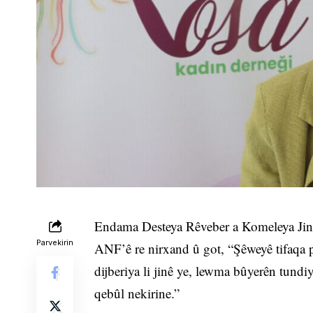
Endama Desteya Rêveber a Komeleya Jinê 
Parvekirin
ANF’ê re nirxand û got, “Şêweyê tifaqa p
dijberiya li jinê ye, lewma bûyerên tundiy
qebûl nekirine.”