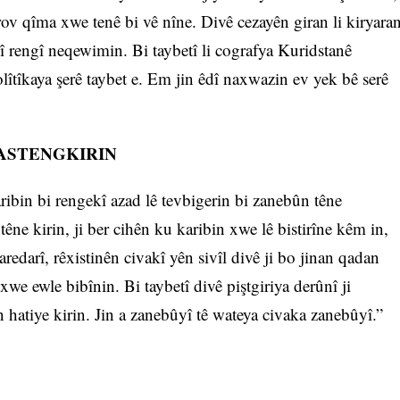
irov qîma xwe tenê bi vê nîne. Divê cezayên giran li kiryara
î rengî neqewimin. Bi taybetî li cografya Kuridstanê
lîtîkaya şerê taybet e. Em jin êdî naxwazin ev yek bê serê
 ASTENGKIRIN
ribin bi rengekî azad lê tevbigerin bi zanebûn têne
têne kirin, ji ber cihên ku karibin xwe lê bistirîne kêm in,
redarî, rêxistinên civakî yên sivîl divê ji bo jinan qadan
xwe ewle bibînin. Bi taybetî divê piştgiriya derûnî ji
n hatiye kirin. Jin a zanebûyî tê wateya civaka zanebûyî.”