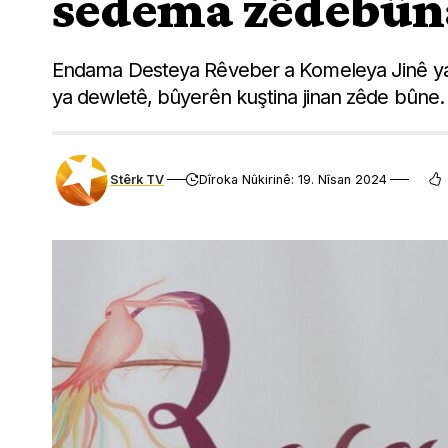
sedema zêdebûna
Endama Desteya Rêveber a Komeleya Jinê ya Ro
ya dewletê, bûyerên kuştina jinan zêde bûne.
Stêrk TV
Dîroka Nûkirinê: 19. Nîsan 2024