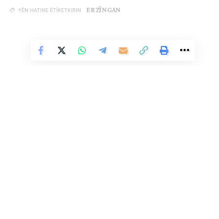
ERZÎNGAN
YÊN HATINE ÊTÎKETKIRIN
Vê Nûçeyê Bixwîne
Ji me agahî bistîne!
Eger tu bibî abone em ê nûçeyên lezgîn yekser ji maîla
te re bişînin.
Eger tu bibî abone te we wateyê ku tu
Polîtikaya Malpera Me
dipejînî û
dîsa tê wê wateyê ku tu
Şert û Mercên me
qebûl dikî. Tu kendî bixwazî
dikarî ji abonetiyê derkevî
Li Ser Şopa Heqîqetê
Stêrk TV ji sala 2009an ve di warên siyasî, civakî, çandî û hunerî de
Çi Difikirî?
weşanê dike. Bi nêrîna azadiya jinê û avakirina civakeke demokratîk,
Stêrk TV xebatên civakî, çandî, hunerî, dîrokî, aborî û yên jîngehê
dimeşîne. Di çarçoveya parastin û pêşxistina çand û zimanê Kurdî de, bi
zaravayên Kurmancî, Soranî, Kirmanckî û Hewramî nûçe û bernameyên
.
.
.
.
.
.
0
0
0
0
0
0
cûrbicûr amade dike û diweşîne. Stêrk TV xizmetê li çand û hunera