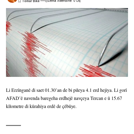
Dema Xwendinê: 0 Dq.
Li Erzînganê di saet 01.30’an de bi pileya 4.1 erd hejiya. Li gorî
AFAD’ê navenda baregeha erdhejê navçeya Tercan e û 15.67
kîlometre di kûrahiya erdê de çêbûye.