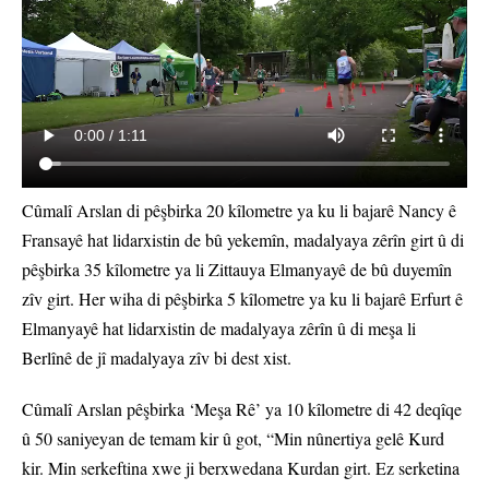
Cûmalî Arslan di pêşbirka 20 kîlometre ya ku li bajarê Nancy ê
Fransayê hat lidarxistin de bû yekemîn, madalyaya zêrîn girt û di
pêşbirka 35 kîlometre ya li Zittauya Elmanyayê de bû duyemîn
zîv girt. Her wiha di pêşbirka 5 kîlometre ya ku li bajarê Erfurt ê
Elmanyayê hat lidarxistin de madalyaya zêrîn û di meşa li
Berlînê de jî madalyaya zîv bi dest xist.
Cûmalî Arslan pêşbirka ‘Meşa Rê’ ya 10 kîlometre di 42 deqîqe
û 50 saniyeyan de temam kir û got, “Min nûnertiya gelê Kurd
kir. Min serkeftina xwe ji berxwedana Kurdan girt. Ez serketina