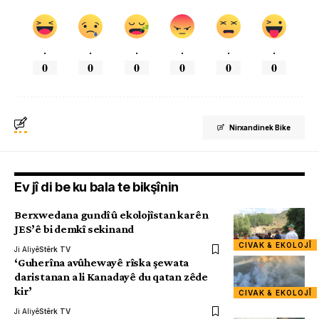
.
.
.
.
.
.
0
0
0
0
0
0
Nirxandinek Bike
Ev jî di be ku bala te bikşînin
Berxwedana gundî û ekolojîstan karên
JES’ê bi demkî sekinand
CIVAK & EKOLOJÎ
Ji Aliyê
Stêrk TV
‘Guherîna avûhewayê rîska şewata
daristanan a li Kanadayê du qatan zêde
kir’
CIVAK & EKOLOJÎ
Ji Aliyê
Stêrk TV