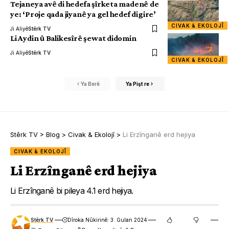
Tejaneya avê di hedefa şîrketa madenê de
ye: ‘Proje qada jiyanê ya gel hedef digire’
CIVAK & EKOLOJÎ
Ji Aliyê
Stêrk TV
Li Aydin û Balikesîrê şewat didomin
Ji Aliyê
Stêrk TV
CIVAK & EKOLOJÎ
Ya Berê
Ya Pişt re
Stêrk TV
>
Blog
>
Civak & Ekolojî
>
Li Erzînganê erd hejiya
CIVAK & EKOLOJÎ
Li Erzînganê erd hejiya
Li Erzînganê bi pileya 4.1 erd hejiya.
Stêrk TV
Dîroka Nûkirinê: 3. Gulan 2024