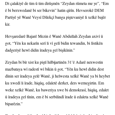
Di çalakiyê de tim û tim dirûşmên “Zeydan rûmeta me ye”, “Em
ê bi berxwedanê bi ser bikevin” hatin qîrîn. Hevserokê DEM
Partiyê yê Wanê Veysî Dîlekçî banga piştevaniyê li xelkê bajêr
kir.
Hevşaredarê Bajarê Mezin ê Wanê Abdullah Zeydan axivî û
got, “Yên ku nekarîn serî li vî gelî bidin tewandin, bi lîstikên
dadgeriyê hewl didin îradeya gel bişikînin.”
Zeydan bi bîr xist ku piştî hilbijartinên 31’ê Adarê nexwestin
mazbataya wî radestî wî bikin û got, “Yên ku hewl didin dest
dînin ser îradeya gelê Wanê, ji helwesta xelkê Wanê ya bi heybet
ku xwedî li îrade, hiqûq, edaletê derket, ders wernegirtin. Em
weke xelkê Wanê, ku baweriya xwe bi demokrasî, hiqûq, edalet
û îradeya gel tînin, em ê bi serbilindî îrade û edaleta xelkê Wanê
biparêzin.”