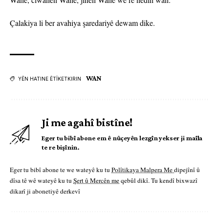
Çalakiya li ber avahiya şaredariyê dewam dike.
WAN
YÊN HATINE ÊTÎKETKIRIN
Ji me agahî bistîne!
Eger tu bibî abone em ê nûçeyên lezgîn yekser ji maîla
te re bişînin.
Eger tu bibî abone te we wateyê ku tu
Polîtikaya Malpera Me
dipejînî û
dîsa tê wê wateyê ku tu
Şert û Mercên me
qebûl dikî. Tu kendî bixwazî
dikarî ji abonetiyê derkevî