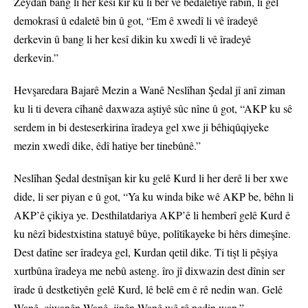
Zeydan bang li her kesî kir ku li ber vê bêdaletiyê rabin, li gel
demokrasî û edaletê bin û got, “Em ê xwedî li vê îradeyê
derkevin û bang li her kesî dikin ku xwedî li vê îradeyê
derkevin.”
Hevşaredara Bajarê Mezin a Wanê Neslîhan Şedal jî anî ziman
ku li ti devera cîhanê daxwaza aştiyê sûc nîne û got, “AKP ku sê
serdem in bi desteserkirina îradeya gel xwe ji bêhiqûqiyeke
mezin xwedî dike, êdî hatiye ber tinebûnê.”
Neslîhan Şedal destnîşan kir ku gelê Kurd li her derê li ber xwe
dide, li ser piyan e û got, “Ya ku winda bike wê AKP be, bêhn li
AKP’ê çikiya ye. Desthilatdariya AKP’ê li hemberî gelê Kurd ê
ku nêzî bidestxistina statuyê bûye, polîtîkayeke bi hêrs dimeşîne.
Dest datîne ser îradeya gel, Kurdan qetil dike. Ti tişt li pêşiya
xurtbûna îradeya me nebû asteng. îro jî dixwazin dest dînin ser
îrade û destketiyên gelê Kurd, lê belê em ê rê nedin wan. Gelê
Wanê, ciwanên Wanê, jinên Wanê wê rê nedin wan.”