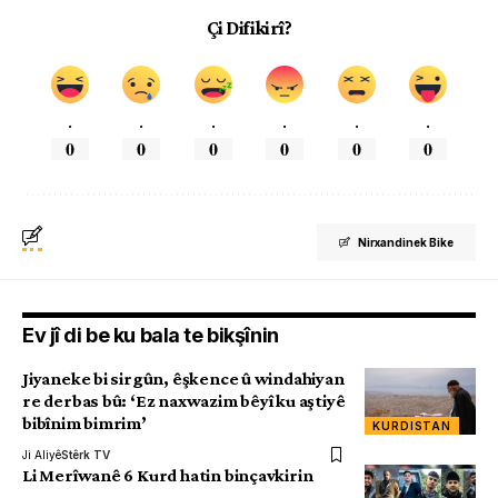
Çi Difikirî?
.
.
.
.
.
.
0
0
0
0
0
0
Nirxandinek Bike
Ev jî di be ku bala te bikşînin
Jiyaneke bi sirgûn, êşkence û windahiyan
re derbas bû: ‘Ez naxwazim bêyî ku aştiyê
bibînim bimrim’
KURDISTAN
Ji Aliyê
Stêrk TV
Li Merîwanê 6 Kurd hatin binçavkirin