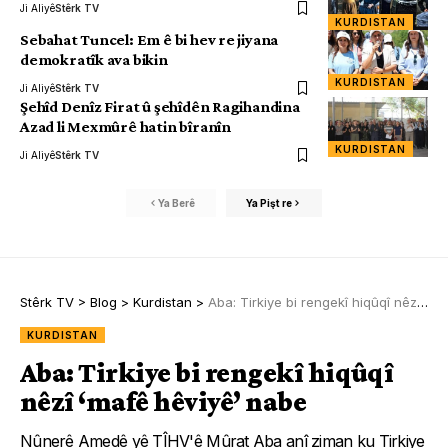
Ji Aliyê
Stêrk TV
KURDISTAN
Sebahat Tuncel: Em ê bi hev re jiyana
demokratîk ava bikin
KURDISTAN
Ji Aliyê
Stêrk TV
Şehîd Denîz Firat û şehîdên Ragihandina
Azad li Mexmûrê hatin bîranîn
KURDISTAN
Ji Aliyê
Stêrk TV
Ya Berê
Ya Pişt re
Stêrk TV
>
Blog
>
Kurdistan
>
Aba: Tirkiye bi rengekî hiqûqî nêzî ‘mafê hêviyê’ nabe
KURDISTAN
Aba: Tirkiye bi rengekî hiqûqî
nêzî ‘mafê hêviyê’ nabe
Nûnerê Amedê yê TÎHV'ê Mûrat Aba anî ziman ku Tirkiye