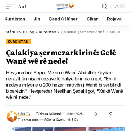
Aa
Kurdistan
Jin
Çand û Hûner
Cîhan
Rojava
Stêrk TV
>
Blog
>
Kurdistan
>
Çalakiya şermezarkirinê: Gelê Wanê wê rê nede!
KURDISTAN
Çalakiya şermezarkirinê: Gelê
Wanê wê rê nede!
Hevşaredarê Bajarê Mezin ê Wanê Abdullah Zeydan
nerazîbûn nîşanî cezayê lê hatiye birîn da û got, "Em ê
îradeya milyone û 200 hezar mirovên ji Wanê bi serbilindî
biparêzin." Hevşaredar Neslîhan Şedal jî got, "Xelkê Wanê
wê rê nede."
Stêrk TV
Dîroka Nûkirinê: 11. Sibat 2025
Dema Xwendinê: 3 Dq.