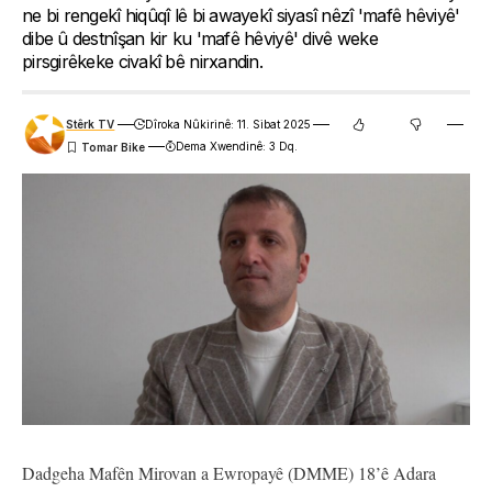
ne bi rengekî hiqûqî lê bi awayekî siyasî nêzî 'mafê hêviyê'
dibe û destnîşan kir ku 'mafê hêviyê' divê weke
pirsgirêkeke civakî bê nirxandin.
Stêrk TV
Dîroka Nûkirinê: 11. Sibat 2025
Dema Xwendinê: 3 Dq.
Dadgeha Mafên Mirovan a Ewropayê (DMME) 18’ê Adara