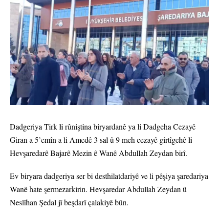
Dadgeriya Tirk li rûniştina biryardanê ya li Dadgeha Cezayê
Giran a 5’emîn a li Amedê 3 sal û 9 meh cezayê girtîgehê li
Hevşaredarê Bajarê Mezin ê Wanê Abdullah Zeydan birî.
Ev biryara dadgeriya ser bi desthilatdariyê ve li pêşiya şaredariya
Wanê hate şermezarkirin. Hevşaredar Abdullah Zeydan û
Neslîhan Şedal jî beşdarî çalakiyê bûn.