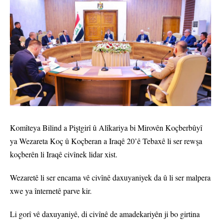
Komîteya Bilind a Piştgirî û Alîkariya bi Mirovên Koçberbûyî
ya Wezareta Koç û Koçberan a Iraqê 20’ê Tebaxê li ser rewşa
koçberên li Iraqê civînek lidar xist.
Wezaretê li ser encama vê civînê daxuyaniyek da û li ser malpera
xwe ya înternetê parve kir.
Li gorî vê daxuyaniyê, di civînê de amadekariyên ji bo girtina