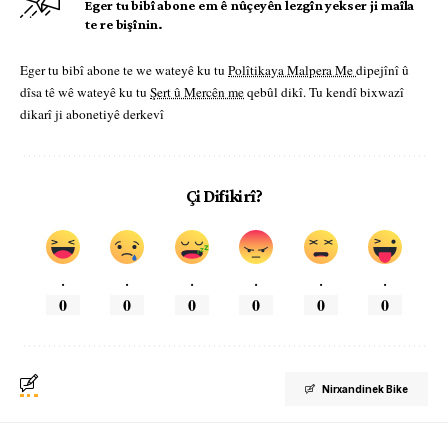
Eger tu bibî abone em ê nûçeyên lezgîn yekser ji maîla
te re bişînin.
Eger tu bibî abone te we wateyê ku tu
Polîtikaya Malpera Me
dipejînî û
dîsa tê wê wateyê ku tu
Şert û Mercên me
qebûl dikî. Tu kendî bixwazî
dikarî ji abonetiyê derkevî
Çi Difikirî?
.
.
.
.
.
.
0
0
0
0
0
0
Nirxandinek Bike