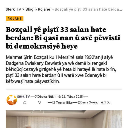
Stêrk TV
>
Blog
>
Rojane
>
Bozçali yê piştî 33 salan hate berdan: Bi qasî nan û avê pêwîstî bi demokrasiyê heye
ROJANE
Bozçali yê piştî 33 salan hate
berdan: Bi qasî nan û avê pêwîstî
bi demokrasiyê heye
Mehmet Şîrîn Bozçali ku li Mersînê sala 1992'an ji aliyê
Dadgeha Ewlekariy Dewletê ya wê demê bi rengekî
bêhiqûqî cezayê girtîgehê yê heta bi hetayê lê hate birîn,
piştî 33 salan hate berdan û li warê xwe Edeneyê bi
kêfxweşî hate pêşwazîkirin.
Stêrk TV
Dîroka Nûkirinê: 22. Tebax 2025
Dema Xwendinê: 1 Dq.