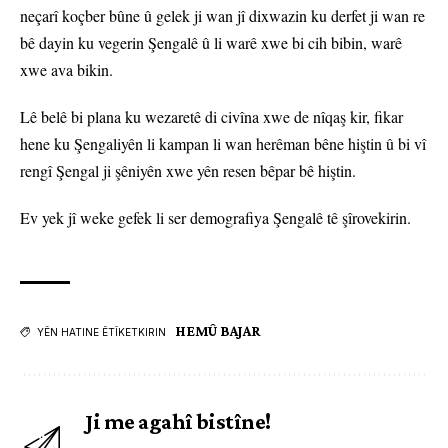
neçarî koçber bûne û gelek ji wan jî dixwazin ku derfet ji wan re
bê dayin ku vegerin Şengalê û li warê xwe bi cih bibin, warê
xwe ava bikin.
Lê belê bi plana ku wezaretê di civîna xwe de nîqaş kir, fikar
hene ku Şengaliyên li kampan li wan herêman bêne hiştin û bi vî
rengî Şengal ji şêniyên xwe yên resen bêpar bê hiştin.
Ev yek jî weke gefek li ser demografiya Şengalê tê şîrovekirin.
HEMÛ BAJAR
YÊN HATINE ÊTÎKETKIRIN
Ji me agahî bistîne!