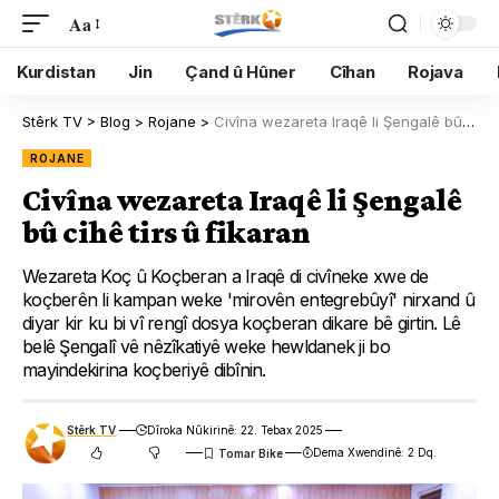
Aa
Kurdistan
Jin
Çand û Hûner
Cîhan
Rojava
Stêrk TV
>
Blog
>
Rojane
>
Civîna wezareta Iraqê li Şengalê bû cihê tirs û fikaran
ROJANE
Civîna wezareta Iraqê li Şengalê
bû cihê tirs û fikaran
Wezareta Koç û Koçberan a Iraqê di civîneke xwe de
koçberên li kampan weke 'mirovên entegrebûyî' nirxand û
diyar kir ku bi vî rengî dosya koçberan dikare bê girtin. Lê
belê Şengalî vê nêzîkatiyê weke hewldanek ji bo
mayindekirina koçberiyê dibînin.
Stêrk TV
Dîroka Nûkirinê: 22. Tebax 2025
Dema Xwendinê: 2 Dq.