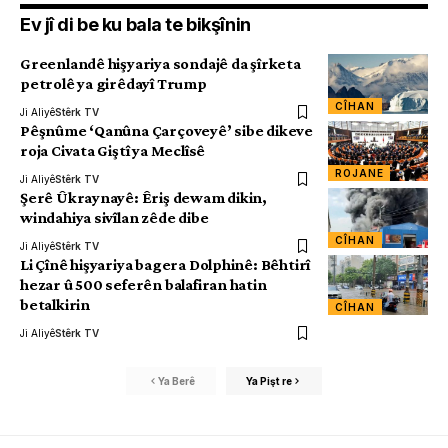
Ev jî di be ku bala te bikşînin
Greenlandê hişyariya sondajê da şîrketa
petrolê ya girêdayî Trump
CÎHAN
Ji Aliyê
Stêrk TV
Pêşnûme ‘Qanûna Çarçoveyê’ sibe dikeve
roja Civata Giştî ya Meclîsê
ROJANE
Ji Aliyê
Stêrk TV
Şerê Ûkraynayê: Êriş dewam dikin,
windahiya sivîlan zêde dibe
CÎHAN
Ji Aliyê
Stêrk TV
Li Çînê hişyariya bagera Dolphinê: Bêhtirî
hezar û 500 seferên balafiran hatin
betalkirin
CÎHAN
Ji Aliyê
Stêrk TV
Ya Berê
Ya Pişt re