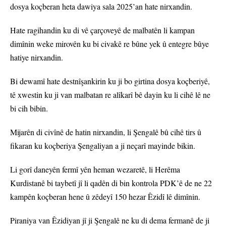
dosya koçberan heta dawiya sala 2025’an hate nirxandin.
Hate ragihandin ku di vê çarçoveyê de malbatên li kampan
dimînin weke mirovên ku bi civakê re bûne yek û entegre bûye
hatiye nirxandin.
Bi dewamî hate destnîşankirin ku ji bo girtina dosya koçberiyê,
tê xwestin ku ji van malbatan re alîkarî bê dayin ku li cihê lê ne
bi cih bibin.
Mijarên di civînê de hatin nirxandin, li Şengalê bû cihê tirs û
fikaran ku koçberiya Şengaliyan a ji neçarî mayinde bikin.
Li gorî daneyên fermî yên heman wezaretê, li Herêma
Kurdistanê bi taybetî jî li qadên di bin kontrola PDK’ê de ne 22
kampên koçberan hene û zêdeyî 150 hezar Êzidî lê dimînin.
Piraniya van Êzidiyan jî ji Şengalê ne ku di dema fermanê de ji