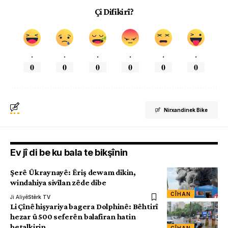
Çi Difikirî?
.
.
.
.
.
.
0
0
0
0
0
0
Nirxandinek Bike
Ev jî di be ku bala te bikşînin
Şerê Ûkraynayê: Êriş dewam dikin,
windahiya sivîlan zêde dibe
CÎHAN
Ji Aliyê
Stêrk TV
Li Çînê hişyariya bagera Dolphinê: Bêhtirî
hezar û 500 seferên balafiran hatin
betalkirin