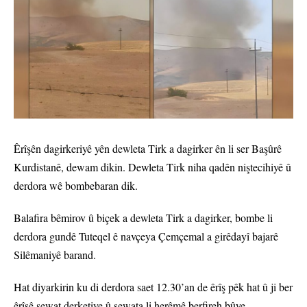
Êrîşên dagirkeriyê yên dewleta Tirk a dagirker ên li ser Başûrê
Kurdistanê, dewam dikin. Dewleta Tirk niha qadên niştecihiyê û
derdora wê bombebaran dik.
Balafira bêmirov û biçek a dewleta Tirk a dagirker, bombe li
derdora gundê Tuteqel ê navçeya Çemçemal a girêdayî bajarê
Silêmaniyê barand.
Hat diyarkirin ku di derdora saet 12.30’an de êrîş pêk hat û ji ber
êrîşê şewat derketiye û şewata li herêmê berfireh bûye.