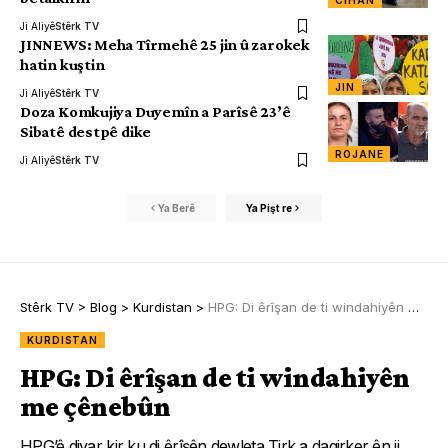
CÎHAN
Ji Aliyê
Stêrk TV
JINNEWS: Meha Tîrmehê 25 jin û zarokek
hatin kuştin
JIN
Ji Aliyê
Stêrk TV
Doza Komkujiya Duyemîn a Parîsê 23’ê
Sibatê destpê dike
ROJANE
Ji Aliyê
Stêrk TV
Ya Berê
Ya Pişt re
Stêrk TV
>
Blog
>
Kurdistan
>
HPG: Di êrîşan de ti windahiyên me çênebûn
KURDISTAN
HPG: Di êrîşan de ti windahiyên
me çênebûn
HPG’ê diyar kir ku di êrîşên dewleta Tirk a dagirker ên ji