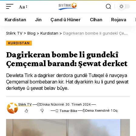
Aa
Kurdistan
Jin
Çand û Hûner
Cîhan
Rojava
Stêrk TV
>
Blog
>
Kurdistan
>
Dagirkeran bombe li gundekî Çemçemal barand: Şewat derket
KURDISTAN
Dagirkeran bombe li gundekî
Çemçemal barand: Şewat derket
Dewleta Tirk a dagirker derdora gundê Tuteqel ê navçeya
Çemçemal bombebaran kir. Hat diyarkirin ku li gund şewat
derketiye û şewat belav bûye.
Stêrk TV
Dîroka Nûkirinê: 30. Tîrmeh 2024
Dema Xwendinê: 1 Dq.