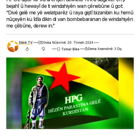
bejahî û hewayî de ti windahiyên wan çênebûne û got:
“Divê gelê me yê welatparêz û raya giştî bizanibin ku hemû
nûçeyên ku îdîa dikin di van bombebaranan de windahiyên
me çêbûne, derew in.”
Stêrk TV
Dîroka Nûkirinê: 30. Tîrmeh 2024
Dema Xwendinê: 3 Dq.