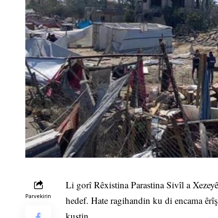
Li gorî Rêxistina Parastina Sivîl a Xeze
Parvekirin
hedef. Hate ragihandin ku di encama êrîşa
kuştin.