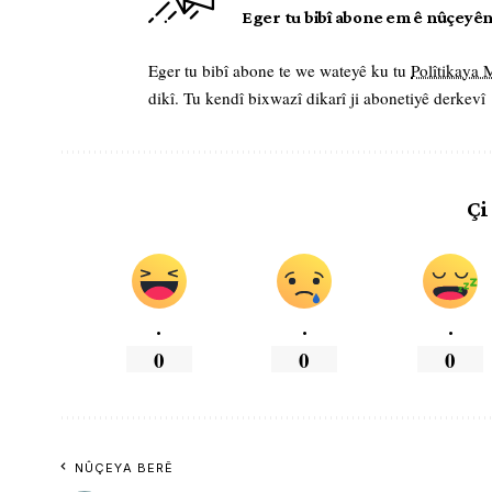
Eger tu bibî abone em ê nûçeyên l
Eger tu bibî abone te we wateyê ku tu
Polîtikaya
dikî. Tu kendî bixwazî dikarî ji abonetiyê derkevî
Çi
.
.
.
0
0
0
NÛÇEYA BERÊ