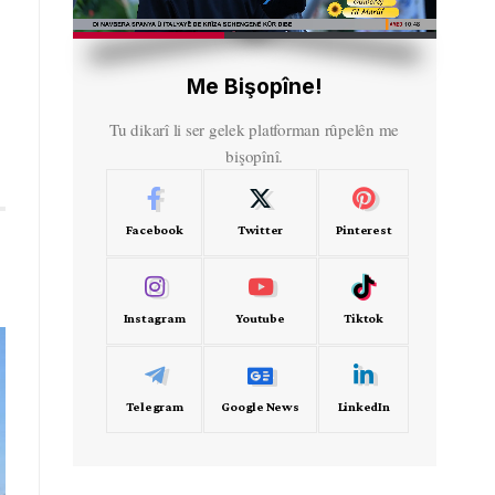
HD
00:30
Me Bişopîne!
Tu dikarî li ser gelek platforman rûpelên me
bişopînî.
Facebook
Twitter
Pinterest
Instagram
Youtube
Tiktok
Telegram
Google News
LinkedIn