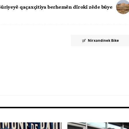
 Sûriyeyê qaçaxçitiya berhemên dîrokî zêde bûye
Nirxandinek Bike