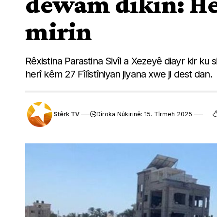
dewam dikin: He
mirin
Rêxistina Parastina Sivîl a Xezeyê diayr kir k
herî kêm 27 Fîlîstîniyan jiyana xwe ji dest dan.
Stêrk TV
Dîroka Nûkirinê: 15. Tîrmeh 2025