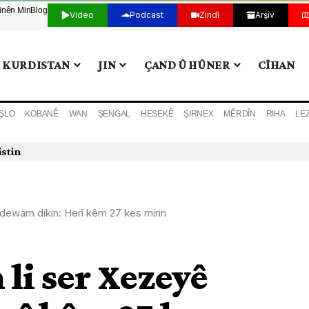
tinên Min
Blog
Video
Podcast
Zindî
Arşîv
KURDISTAN
JIN
ÇAND Û HÛNER
CÎHAN
ŞLO
KOBANÊ
WAN
ŞENGAL
HESEKÊ
ŞIRNEX
MÊRDÎN
RIHA
LE
istin
ê dewam dikin: Herî kêm 27 kes mirin
 li ser Xezeyê