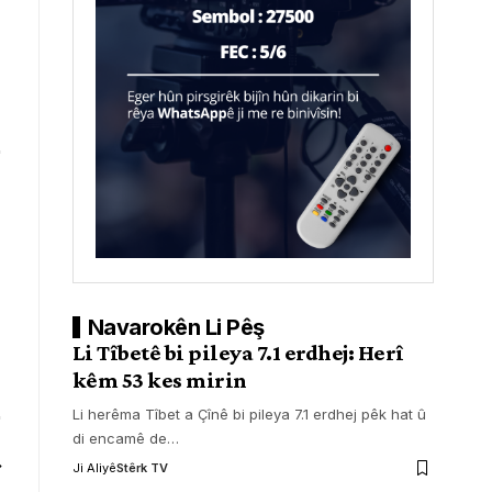
Navarokên Li Pêş
Li Tîbetê bi pileya 7.1 erdhej: Herî
kêm 53 kes mirin
Li herêma Tîbet a Çînê bi pileya 7.1 erdhej pêk hat û
di encamê de
…
Ji Aliyê
Stêrk TV