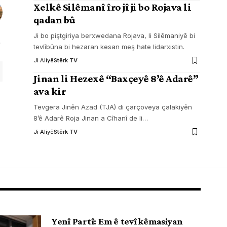
Xelkê Silêmanî îro jî ji bo Rojava li
qadan bû
Ji bo piştgiriya berxwedana Rojava, li Silêmaniyê bi
tevlîbûna bi hezaran kesan meş hate lidarxistin.
Ji Aliyê
Stêrk TV
Jinan li Hezexê “Baxçeyê 8’ê Adarê”
ava kir
Tevgera Jinên Azad (TJA) di çarçoveya çalakiyên
8’ê Adarê Roja Jinan a Cîhanî de li
…
Ji Aliyê
Stêrk TV
Yenî Partî: Em ê tevî kêmasiyan