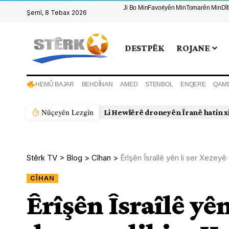
Ji Bo Min
Favoriyên Min
Tomarên Min
Dî
Şemî, 8 Tebax 2026
DESTPÊK
ROJANE
HEMÛ BAJAR
BEHDÎNAN
AMED
STENBOL
ENQERE
QAMI
Nûçeyên Lezgîn
Li Hewlêrê droneyên Îranê hatin x
Stêrk TV
>
Blog
>
Cîhan
>
Êrîşên Îsraîlê yên li ser Xezey
CÎHAN
Êrîşên Îsraîlê yên