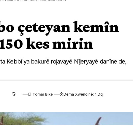
i bo çeteyan kemîn
150 kes mirin
eta Kebbî ya bakurê rojavayê Nîjeryayê danîne de,
Dema Xwendinê: 1 Dq.