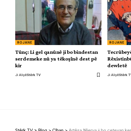
ROJANE
ROJANE
Tûnç: Li gel qanûnê ji bo bindestan
Tecrûbey
serdemeke nû ya têkoşînê dest pê
Rêxistinb
kir
dewletê
Ji Aliyê
Stêrk TV
Ji Aliyê
Stêrk 
Stêrk TV
>
Blog
>
Cîhan
>
Artêşa Nîjerya ji bo çeteyan ke