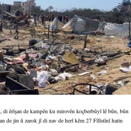
yê, di êrîşan de kampên ku mirovên koçberbûyî lê bûn, bûn
n de jin û zarok jî di nav de herî kêm 27 Fîlîstînî hatin