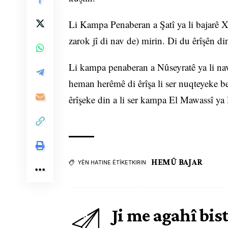
Li Kampa Penaberan a Şatî ya li bajarê Xe
zarok jî di nav de) mirin. Di du êrîşên di
Li kampa penaberan a Nûseyratê ya li na
heman herêmê di êrîşa li ser nuqteyeke bel
êrîşeke din a li ser kampa El Mawassî ya 
HEMÛ BAJAR
YÊN HATINE ÊTÎKETKIRIN
Ji me agahî bis