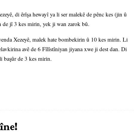
zeyê, di êrîşa hewayî ya li ser malekê de pênc kes (jin û
n de jî 3 kes mirin, yek ji wan zarok bû.
venda Xezeyê, malek hate bombekirin û 10 kes mirin. Li
avkirina avê de 6 Fîlîstîniyan jiyana xwe ji dest dan. Di
li başûr de 3 kes mirin.
tîne!