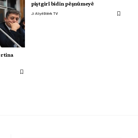
piştgirî bidin pêşnûmeyê
Ji Aliyê
Stêrk TV
rtina