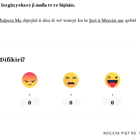
ezgîn yekser ji maîla te re bişînin.
 Malpera Me
dipejînî û dîsa tê wê wateyê ku tu
Şert û Mercên me
qebûl
 Difikirî?
.
.
.
0
0
0
NÛÇEYA PIŞT RE