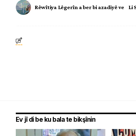
Rêwîtiya Lêgerîn a ber bi azadiyê ve
Li
Ev jî di be ku bala te bikşînin