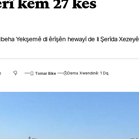
rî kêm 27 kes
u sibeha Yekşemê di êrîşên hewayî de li Şerîda Xezeyê
Dema Xwendinê: 1 Dq.