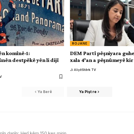
ROJANE
ên komînê-1:
DEM Partî pêşniyara guhe
ûnên destpêkê yên li dijî
xala 4’an a pêşnûmeyê kir
Ji Aliyê
Stêrk TV
TV
Ya Berê
Ya Pişt re
mîn danîn: Herî kêm 150 kes mirin