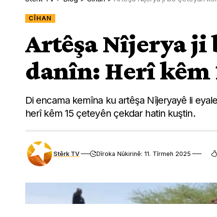
CÎHAN
Artêşa Nîjerya j
danîn: Herî kêm 
Di encama kemîna ku artêşa Nîjeryayê li eyal
herî kêm 15 çeteyên çekdar hatin kuştin.
Stêrk TV
Dîroka Nûkirinê: 11. Tîrmeh 2025