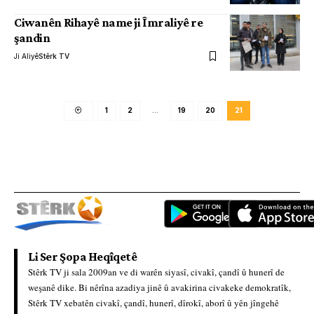
Ciwanên Rihayê name ji Îmraliyê re
şandin
Ji Aliyê
Stêrk TV
1
2
…
19
20
21
Li Ser Şopa Heqîqetê
Stêrk TV ji sala 2009an ve di warên siyasî, civakî, çandî û hunerî de
weşanê dike. Bi nêrîna azadiya jinê û avakirina civakeke demokratîk,
Stêrk TV xebatên civakî, çandî, hunerî, dîrokî, aborî û yên jîngehê