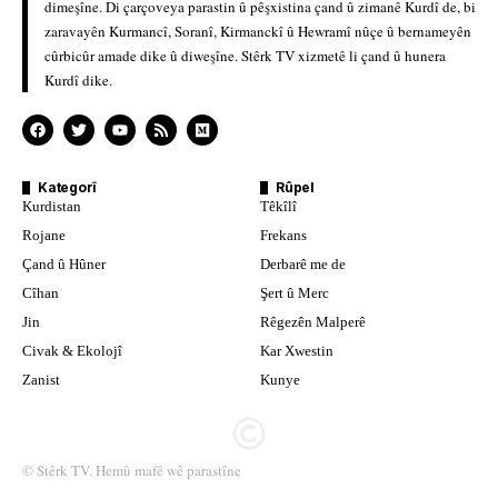
dimeşîne. Di çarçoveya parastin û pêşxistina çand û zimanê Kurdî de, bi
zaravayên Kurmancî, Soranî, Kirmanckî û Hewramî nûçe û bernameyên
cûrbicûr amade dike û diweşîne. Stêrk TV xizmetê li çand û hunera
Kurdî dike.
Kategorî
Rûpel
Kurdistan
Têkîlî
Rojane
Frekans
Çand û Hûner
Derbarê me de
Cîhan
Şert û Merc
Jin
Rêgezên Malperê
Civak & Ekolojî
Kar Xwestin
Zanist
Kunye
© Stêrk TV. Hemû mafê wê parastîne