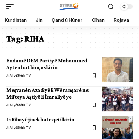
Kurdistan
Jin
Çand û Hûner
Cîhan
Rojava
Tag:
RIHA
Endamê DEM Partiyê Muhammed
Ayten hat binçavkirin
Ji Aliyê
Stêrk TV
Meşvanên Azadiyê li Wêranşarê ne:
Mifteya Aştiyê li Îmraliyê ye
Ji Aliyê
Stêrk TV
Li Rihayê jinek hate qetilkirin
Ji Aliyê
Stêrk TV