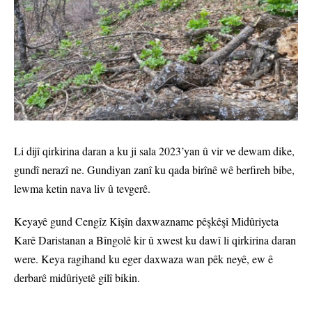
Li dijî qirkirina daran a ku ji sala 2023’yan û vir ve dewam dike,
gundî nerazî ne. Gundiyan zanî ku qada birînê wê berfireh bibe,
lewma ketin nava liv û tevgerê.
Keyayê gund Cengîz Kîşîn daxwazname pêşkêşî Midûriyeta
Karê Daristanan a Bîngolê kir û xwest ku dawî li qirkirina daran
were. Keya ragihand ku eger daxwaza wan pêk neyê, ew ê
derbarê midûriyetê gilî bikin.