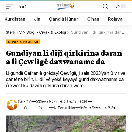
Aa
Kurdistan
Jin
Çand û Hûner
Cîhan
Rojava
Stêrk TV
>
Blog
>
Civak & Ekolojî
>
Gundiyan li dijî qirkirina daran a li Çewlîgê daxwaname da
CIVAK & EKOLOJÎ
Gundiyan li dijî qirkirina daran
a li Çewlîgê daxwaname da
Li gundê Cafran ê girêdayî Çewlîgê, ji sala 2023’yan û vir ve
dar têne birîn. Li dijî vê yekê keyayê gund daxwazname da
û xwest ku dawî li qirkirina daran were.
Stêrk TV
Dîroka Nûkirinê: 3. Hezîran 2026
Dema Xwendinê: 0 Dq.