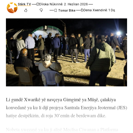
Stêrk TV
Dîroka Nûkirinê: 2. Hezîran 2026
Dema Xwendinê: 1 Dq.
Li gundê Xwarikê yê navçeya Gimgimê ya Mûşê, çalakiya
konvedanê ya ku li dijî projeya Santrala Enerjiya Jeotermal (JES)
hatiye destpêkirin, di roja 30’emîn de berdewam dike.
Nobeta xwezayê ya ku ji aliyê Meclîsa Ciwanan a Platforma