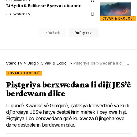
Li Aydin û Balikesîrê şewat didomin
Ji Aliyê
Stêrk TV
CIVAK & EKOLOJÎ
Ya Berê
Ya Pişt re
Stêrk TV
>
Blog
>
Civak & Ekolojî
>
Piştgriya berxwedana li dijî JES’ê berdewam dike
CIVAK & EKOLOJÎ
Piştgriya berxwedana li dijî JES’ê
berdewam dike
Li gundê Xwarikê yê Gimgimê, çalakiya konvedanê ya ku li
dijî projeya JES’ê hatiye destpêkirin mehek li pey xwe hişt.
Piştgiriya ji bo berxwedana gelê ku xweza û jîngeha xwe
dane destpêkirin berdewam dike.