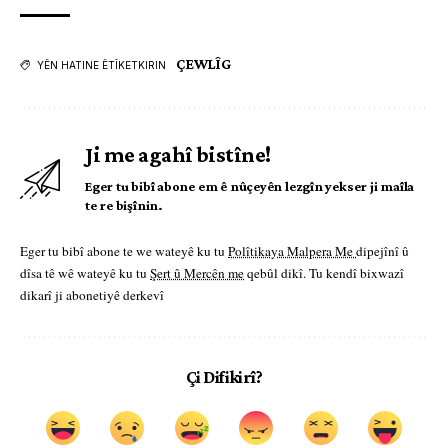
ÇEWLÎG
YÊN HATINE ÊTÎKETKIRIN
Ji me agahî bistîne!
Eger tu bibî abone em ê nûçeyên lezgîn yekser ji maîla
te re bişînin.
Eger tu bibî abone te we wateyê ku tu
Polîtikaya Malpera Me
dipejînî û
dîsa tê wê wateyê ku tu
Şert û Mercên me
qebûl dikî. Tu kendî bixwazî
dikarî ji abonetiyê derkevî
Çi Difikirî?