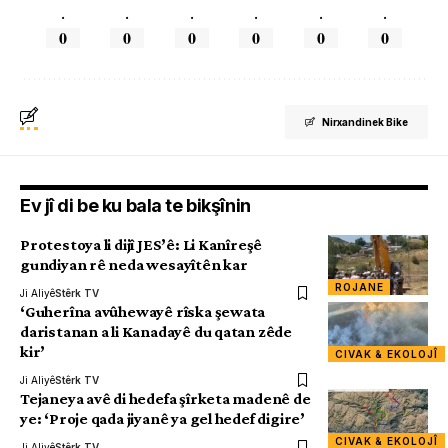
.
.
.
.
.
.
0
0
0
0
0
0
Nirxandinek Bike
Ev jî di be ku bala te bikşînin
Protestoya li dijî JES’ê: Li Kanîreşê
gundiyan rê neda wesayîtên kar
ROJANE
Ji Aliyê
Stêrk TV
‘Guherîna avûhewayê rîska şewata
daristanan a li Kanadayê du qatan zêde
kir’
CIVAK & EKOLOJÎ
Ji Aliyê
Stêrk TV
Tejaneya avê di hedefa şîrketa madenê de
ye: ‘Proje qada jiyanê ya gel hedef digire’
CIVAK & EKOLOJÎ
Ji Aliyê
Stêrk TV