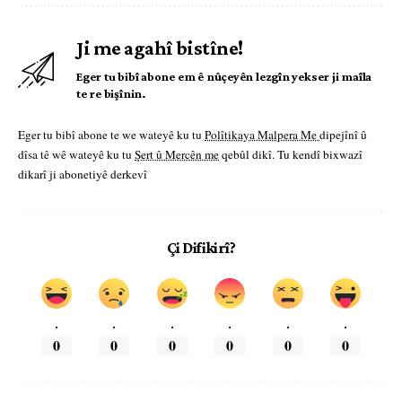
Ji me agahî bistîne!
Eger tu bibî abone em ê nûçeyên lezgîn yekser ji maîla
te re bişînin.
Eger tu bibî abone te we wateyê ku tu
Polîtikaya Malpera Me
dipejînî û
dîsa tê wê wateyê ku tu
Şert û Mercên me
qebûl dikî. Tu kendî bixwazî
dikarî ji abonetiyê derkevî
Çi Difikirî?
.
.
.
.
.
.
0
0
0
0
0
0