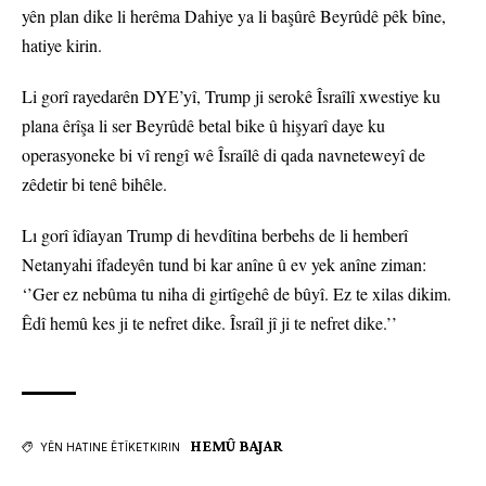
yên plan dike li herêma Dahiye ya li başûrê Beyrûdê pêk bîne,
hatiye kirin.
Li gorî rayedarên DYE’yî, Trump ji serokê Îsraîlî xwestiye ku
plana êrîşa li ser Beyrûdê betal bike û hişyarî daye ku
operasyoneke bi vî rengî wê Îsraîlê di qada navneteweyî de
zêdetir bi tenê bihêle.
Lı gorî îdîayan Trump di hevdîtina berbehs de li hemberî
Netanyahi îfadeyên tund bi kar anîne û ev yek anîne ziman:
‘’Ger ez nebûma tu niha di girtîgehê de bûyî. Ez te xilas dikim.
Êdî hemû kes ji te nefret dike. Îsraîl jî ji te nefret dike.’’
HEMÛ BAJAR
YÊN HATINE ÊTÎKETKIRIN