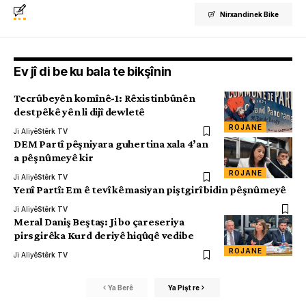
Nirxandinek Bike
Ev jî di be ku bala te bikşînin
Tecrûbeyên komînê-1: Rêxistinbûnên
destpêkê yên li dijî dewletê
ROJANE
Ji Aliyê
Stêrk TV
DEM Partî pêşniyara guhertina xala 4’an
a pêşnûmeyê kir
ROJANE
Ji Aliyê
Stêrk TV
Yenî Partî: Em ê tevî kêmasiyan piştgirî bidin pêşnûmeyê
Ji Aliyê
Stêrk TV
Meral Daniş Beştaş: Ji bo çareseriya
pirsgirêka Kurd deriyê hiqûqê vedibe
ROJANE
Ji Aliyê
Stêrk TV
Ya Berê
Ya Pişt re