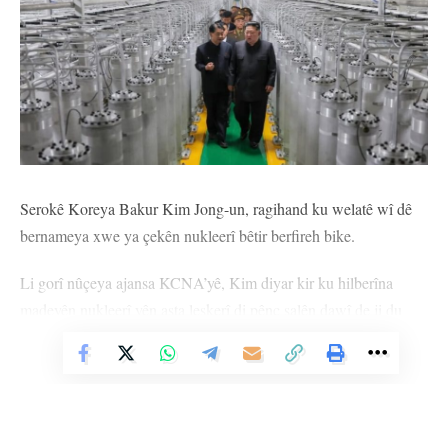
Serokê Koreya Bakur Kim Jong-un, ragihand ku welatê wî dê
bernameya xwe ya çekên nukleerî bêtir berfireh bike.
Li gorî nûçeya ajansa KCNA’yê, Kim diyar kir ku hilberîna
madeyên nukleerî yên asta leşkerî di pênc salên dawî de ji du
qatan zêdetir bûye. Kim, serdana tesîseke nû ya nukleerî kir û
Vê Nûçeyê Bixwîne
diyar kir ku ji ber zêdebûna gefan ew ê hêza nukleerî bêtir xurt
bikin.
Pispor, bawer dikin ku tesîsa ku hatiye ziyaret kirin bi îhtîmaleke