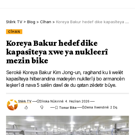
Stêrk TV
>
Blog
>
Cîhan
>
Koreya Bakur hedef dike kapasîteya xwe ya nukleerî mezin bike
CÎHAN
Koreya Bakur hedef dike
kapasîteya xwe ya nukleerî
mezin bike
Serokê Koreya Bakur Kim Jong-un, ragihand ku li welêt
kapasîteya hilberandina madeyên nukllerî ji bo armancên
leşkerî di nava 5 salên dawî de du qatan zêdetir bûye.
Stêrk TV
Dîroka Nûkirinê: 4. Hezîran 2026
Dema Xwendinê: 2 Dq.