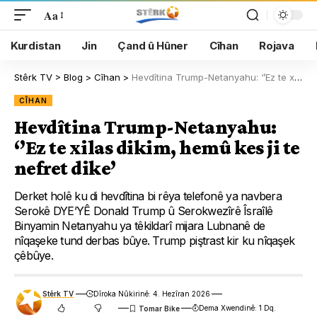
Aa
Kurdistan
Jin
Çand û Hûner
Cîhan
Rojava
Stêrk TV
>
Blog
>
Cîhan
>
Hevdîtina Trump-Netanyahu: ‘’Ez te xilas dikim, hemû kes ji te nefret dike’
CÎHAN
Hevdîtina Trump-Netanyahu:
‘’Ez te xilas dikim, hemû kes ji te
nefret dike’
Derket holê ku di hevdîtina bi rêya telefonê ya navbera
Serokê DYE’YÊ Donald Trump û Serokwezîrê Îsraîlê
Binyamin Netanyahu ya têkildarî mijara Lubnanê de
nîqaşeke tund derbas bûye. Trump piştrast kir ku nîqaşek
çêbûye.
Stêrk TV
Dîroka Nûkirinê: 4. Hezîran 2026
Dema Xwendinê: 1 Dq.