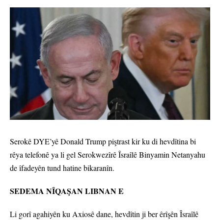
Serokê DYE’yê Donald Trump piştrast kir ku di hevdîtina bi
rêya telefonê ya li gel Serokwezîrê Îsraîlê Binyamin Netanyahu
de îfadeyên tund hatine bikaranîn.
SEDEMA NÎQAŞAN LIBNAN E
Li gorî agahiyên ku Axiosê dane, hevdîtin ji ber êrîşên Îsraîlê