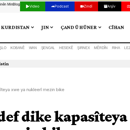
tinên Min
Blog
Video
Podcast
Zindî
Arşîv
KURDISTAN
JIN
ÇAND Û HÛNER
CÎHAN
ŞLO
KOBANÊ
WAN
ŞENGAL
HESEKÊ
ŞIRNEX
MÊRDÎN
RIHA
LE
istin
îteya xwe ya nukleerî mezin bike
ef dike kapasîteya