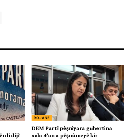
ROJANE
DEM Partî pêşniyara guhertina
 li dijî
xala 4’an a pêşnûmeyê kir