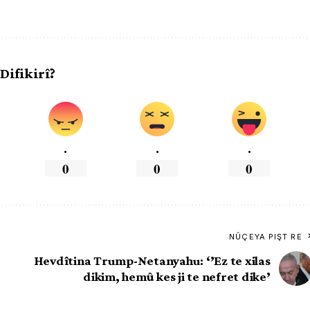
 Difikirî?
.
.
.
0
0
0
NÛÇEYA PIŞT RE
Hevdîtina Trump-Netanyahu: ‘’Ez te xilas
dikim, hemû kes ji te nefret dike’