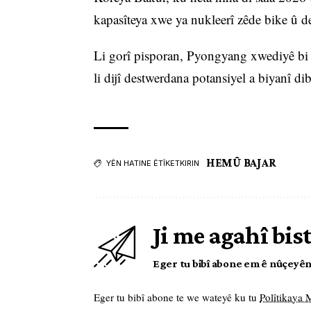
kapasîteya xwe ya nukleerî zêde bike û d
Li gorî pisporan, Pyongyang xwediyê bi d
li dijî destwerdana potansiyel a biyanî dib
HEMÛ BAJAR
YÊN HATINE ÊTÎKETKIRIN
Ji me agahî bis
Eger tu bibî abone em ê nûçeyên l
Eger tu bibî abone te we wateyê ku tu
Polîtikaya