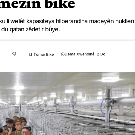
 mezin bike
 li welêt kapasîteya hilberandina madeyên nukllerî
e du qatan zêdetir bûye.
Dema Xwendinê: 2 Dq.