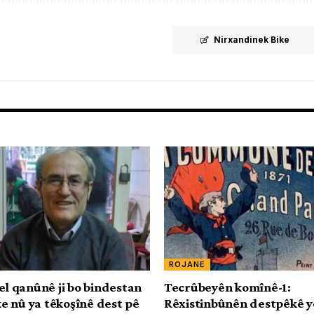
Nirxandinek Bike
ROJANE
el qanûnê ji bo bindestan
Tecrûbeyên komînê-1:
 nû ya têkoşînê dest pê
Rêxistinbûnên destpêkê yên