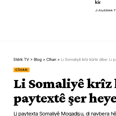
kir
Ji Aliyê
Stêrk 
Stêrk TV
>
Blog
>
Cîhan
>
Li Somaliyê krîz kûrtir dibe: Li
CÎHAN
Li Somaliyê krîz 
paytextê şer hey
Li paytexta Somaliyê Mogadişu, di navbera h