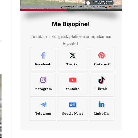
HD
00:35
Me Bişopîne!
Tu dikarî li ser gelek platforman rûpelên me
bişopînî.
Facebook
Twitter
Pinterest
Instagram
Youtube
Tiktok
Telegram
Google News
LinkedIn