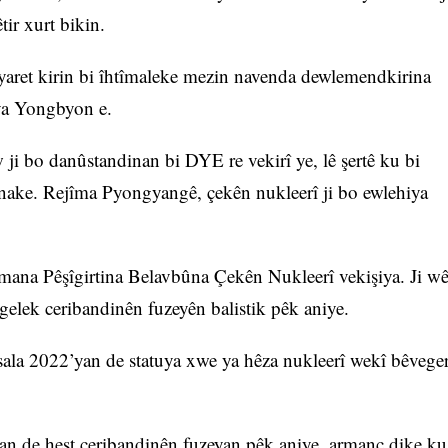
ir xurt bikin.
ziyaret kirin bi îhtîmaleke mezin navenda dewlemendkirina
ya Yongbyon e.
 ji bo danûstandinan bi DYE re vekirî ye, lê şertê ku bi
 nake. Rejîma Pyongyangê, çekên nukleerî ji bo ewlehiya
ymana Pêşîgirtina Belavbûna Çekên Nukleerî vekişiya. Ji w
 gelek ceribandinên fuzeyên balistik pêk aniye.
sala 2022’yan de statuya xwe ya hêza nukleerî wekî bêvege
’an de heşt ceribandinên fuzeyan pêk aniye, armanc dike ku