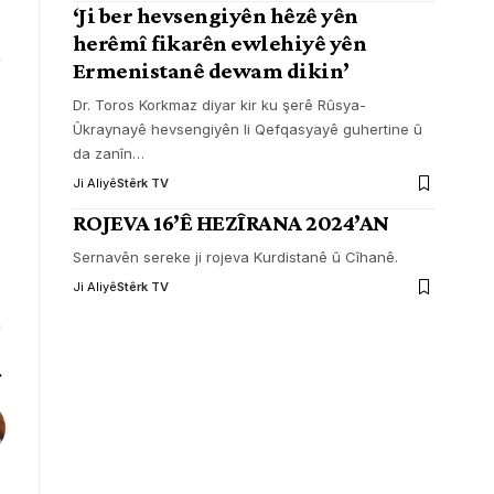
‘Ji ber hevsengiyên hêzê yên
herêmî fikarên ewlehiyê yên
Ermenistanê dewam dikin’
Dr. Toros Korkmaz diyar kir ku şerê Rûsya-
Ûkraynayê hevsengiyên li Qefqasyayê guhertine û
da zanîn
…
Ji Aliyê
Stêrk TV
ROJEVA 16’Ê HEZÎRANA 2024’AN
Sernavên sereke ji rojeva Kurdistanê û Cîhanê.
Ji Aliyê
Stêrk TV