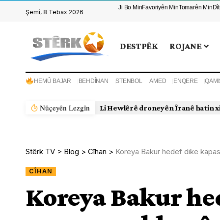
Ji Bo Min
Favoriyên Min
Tomarên Min
Dî
Şemî, 8 Tebax 2026
DESTPÊK
ROJANE
HEMÛ BAJAR
BEHDÎNAN
STENBOL
AMED
ENQERE
QAMI
Nûçeyên Lezgîn
Li Hewlêrê droneyên Îranê hatin x
Stêrk TV
>
Blog
>
Cîhan
>
Koreya Bakur hedef dike kapas
CÎHAN
Koreya Bakur hed