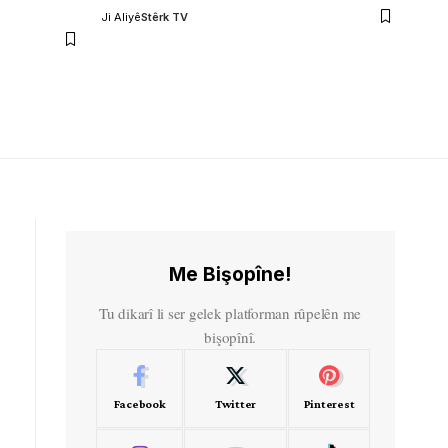
Ji Aliyê
Stêrk TV
Me Bişopîne!
Tu dikarî li ser gelek platforman rûpelên me
bişopînî.
Facebook
Twitter
Pinterest