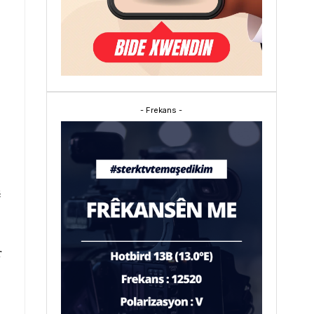
- Frekans -
ê
r