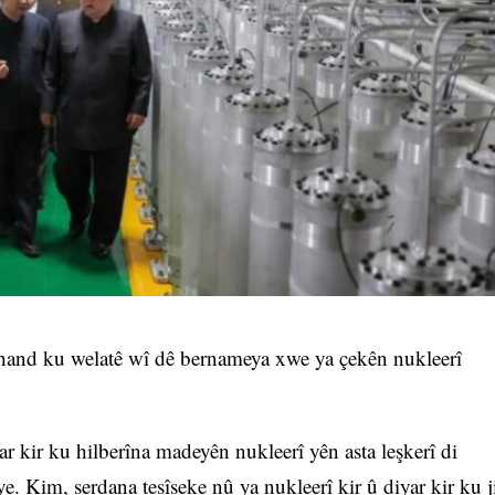
and ku welatê wî dê bernameya xwe ya çekên nukleerî
 kir ku hilberîna madeyên nukleerî yên asta leşkerî di
e. Kim, serdana tesîseke nû ya nukleerî kir û diyar kir ku j