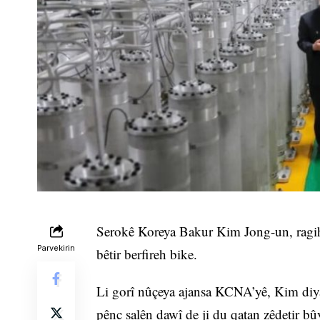
Serokê Koreya Bakur Kim Jong-un, ragih
Parvekirin
bêtir berfireh bike.
Li gorî nûçeya ajansa KCNA’yê, Kim diyar
pênc salên dawî de ji du qatan zêdetir bûy