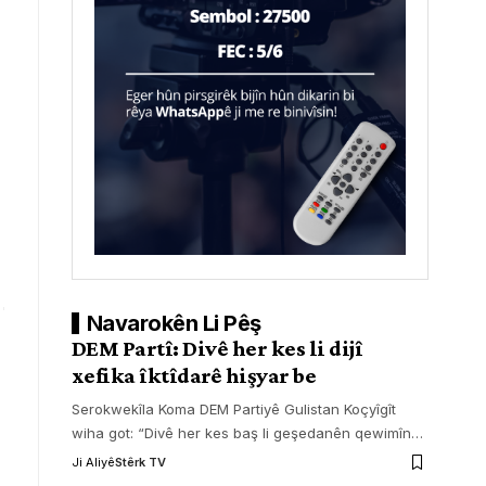
Navarokên Li Pêş
DEM Partî: Divê her kes li dijî
xefika îktîdarê hişyar be
Serokwekîla Koma DEM Partiyê Gulistan Koçyîgît
wiha got: “Divê her kes baş li geşedanên qewimîn
…
Ji Aliyê
Stêrk TV