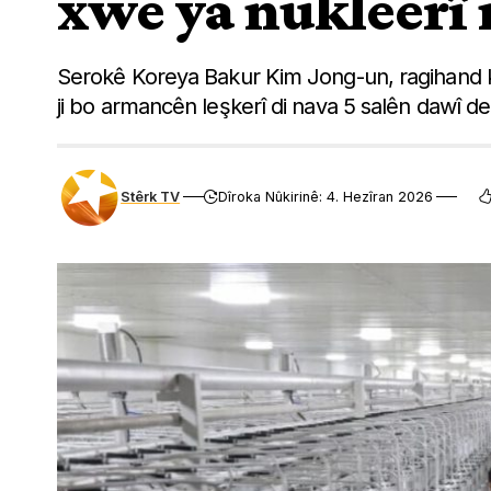
xwe ya nukleerî
Serokê Koreya Bakur Kim Jong-un, ragihand ku
ji bo armancên leşkerî di nava 5 salên dawî d
Stêrk TV
Dîroka Nûkirinê: 4. Hezîran 2026