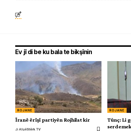
Ev jî di be ku bala te bikşînin
ROJANE
ROJANE
Îranê êrîşî partiyên Rojhilat kir
Tûnç: Li g
serdemeke
Ji Aliyê
Stêrk TV