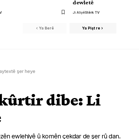
dewletê
TV
Ji Aliyê
Stêrk TV
Ya Berê
Ya Pişt re
 paytextê şer heye
kûrtir dibe: Li
e
êzên ewlehiyê û komên çekdar de şer rû dan.