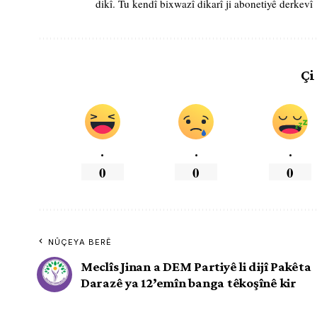
dikî. Tu kendî bixwazî dikarî ji abonetiyê derkevî
Çi
.
.
.
0
0
0
NÛÇEYA BERÊ
Meclîs Jinan a DEM Partiyê li dijî Pakêta
Darazê ya 12’emîn banga têkoşînê kir