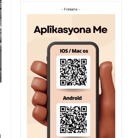
- Frekans -
i