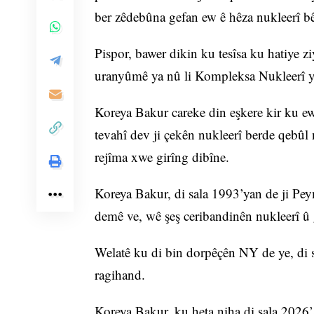
ber zêdebûna gefan ew ê hêza nukleerî bêt
Pispor, bawer dikin ku tesîsa ku hatiye 
uranyûmê ya nû li Kompleksa Nukleerî 
Koreya Bakur careke din eşkere kir ku ew
tevahî dev ji çekên nukleerî berde qebûl
rejîma xwe girîng dibîne.
Koreya Bakur, di sala 1993’yan de ji Pe
demê ve, wê şeş ​​ceribandinên nukleerî û
Welatê ku di bin dorpêçên NY de ye, di 
ragihand.
Koreya Bakur, ku heta niha di sala 2026