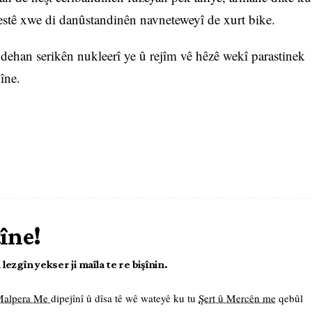
estê xwe di danûstandinên navneteweyî de xurt bike.
ehan serikên nukleerî ye û rejîm vê hêzê wekî parastinek
îne.
tîne!
ezgîn yekser ji maîla te re bişînin.
 Malpera Me
dipejînî û dîsa tê wê wateyê ku tu
Şert û Mercên me
qebûl