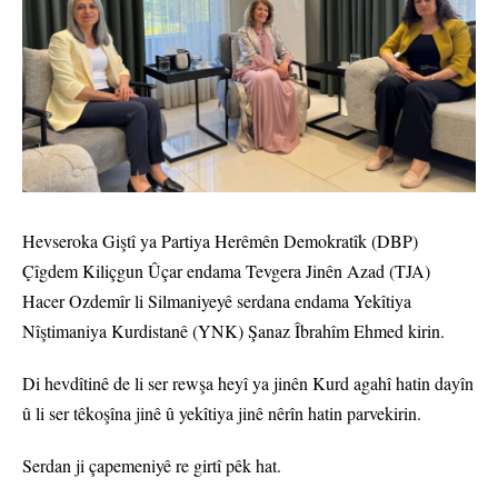
Hevseroka Giştî ya Partiya Herêmên Demokratîk (DBP)
Çîgdem Kiliçgun Ûçar endama Tevgera Jinên Azad (TJA)
Hacer Ozdemîr li Silmaniyeyê serdana endama Yekîtiya
Nîştimaniya Kurdistanê (YNK) Şanaz Îbrahîm Ehmed kirin.
Di hevdîtinê de li ser rewşa heyî ya jinên Kurd agahî hatin dayîn
û li ser têkoşîna jinê û yekîtiya jinê nêrîn hatin parvekirin.
Serdan ji çapemeniyê re girtî pêk hat.