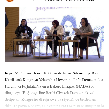
Roja 15’ê Gulanê di saet 10:00’an de bajarê Silêmanî yê Başûrê
Kurdistanê Kongreya Yekemîn a Hevgirtina Jinên Demokratîk a
Herêmî ya Rojhilata Navîn û Bakurê Efrîqayê (NADA) bi
diruşmeya ‘Bi Şoreşa Jinê Ber bi Civakek Demokratîk ve’
destpe kir. Kongre îro di roja xwe ya sêyemîn de berdewam
dike. Tê payîn Kongreya Hevgirtina NADA piştî sê rûniştinan bi