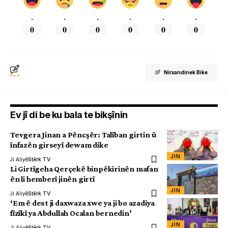
.
.
.
.
.
.
0
0
0
0
0
0
Nirxandinek Bike
Ev jî di be ku bala te bikşînin
Tevgera Jinan a Pêncşêr: Talîban girtin û
înfazên girseyî dewam dike
JIN
Ji Aliyê
Stêrk TV
Li Girtîgeha Qerçekê binpêkirinên mafan
ên li hemberî jinên girtî
JIN
Ji Aliyê
Stêrk TV
‘Em ê dest ji daxwaza xwe ya ji bo azadiya
fîzîkî ya Abdullah Ocalan bernedin’
JIN
Ji Aliyê
Stêrk TV