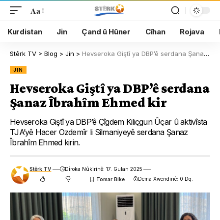
Aa
Kurdistan
Jin
Çand û Hûner
Cîhan
Rojava
Stêrk TV
>
Blog
>
Jin
>
Hevseroka Giştî ya DBP’ê serdana Şanaz Îbrahîm Ehmed kir
JIN
Hevseroka Giştî ya DBP’ê serdana
Şanaz Îbrahîm Ehmed kir
Hevseroka Giştî ya DBP’ê Çîgdem Kiliçgun Ûçar û aktivîsta
TJA’yê Hacer Ozdemîr li Silmaniyeyê serdana Şanaz
Îbrahîm Ehmed kirin.
Stêrk TV
Dîroka Nûkirinê: 17. Gulan 2025
Dema Xwendinê: 0 Dq.