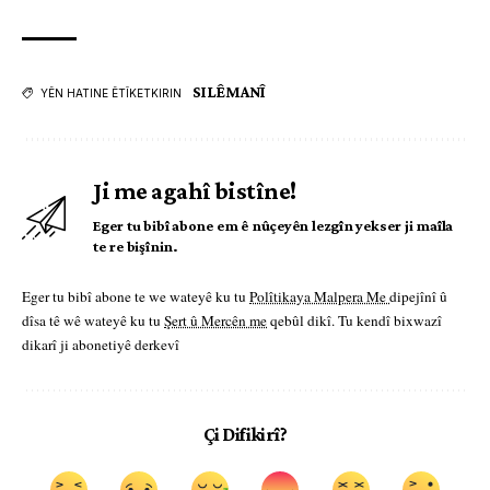
SILÊMANÎ
YÊN HATINE ÊTÎKETKIRIN
Ji me agahî bistîne!
Eger tu bibî abone em ê nûçeyên lezgîn yekser ji maîla
te re bişînin.
Eger tu bibî abone te we wateyê ku tu
Polîtikaya Malpera Me
dipejînî û
dîsa tê wê wateyê ku tu
Şert û Mercên me
qebûl dikî. Tu kendî bixwazî
dikarî ji abonetiyê derkevî
Çi Difikirî?