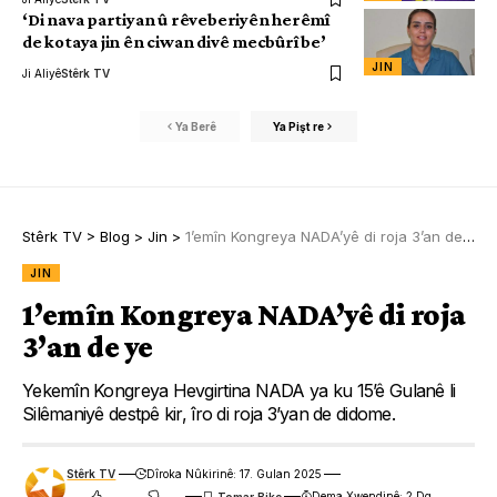
‘Di nava partiyan û rêveberiyên herêmî
de kotaya jin ên ciwan divê mecbûrî be’
JIN
Ji Aliyê
Stêrk TV
Ya Berê
Ya Pişt re
Stêrk TV
>
Blog
>
Jin
>
1’emîn Kongreya NADA’yê di roja 3’an de ye
JIN
1’emîn Kongreya NADA’yê di roja
3’an de ye
Yekemîn Kongreya Hevgirtina NADA ya ku 15’ê Gulanê li
Silêmaniyê destpê kir, îro di roja 3’yan de didome.
Stêrk TV
Dîroka Nûkirinê: 17. Gulan 2025
Dema Xwendinê: 2 Dq.