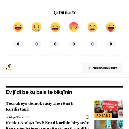
Çi Difikirî?
.
.
.
.
.
.
0
0
0
0
0
0
Nirxandinek Bike
Ev jî di be ku bala te bikşînin
Tecrûbeya demokrasiya herêmî li
Kurdistanê
ROJANE
Ji Aliyê
Stêrk TV
Nejdet Atalay: Divê Kurd karibin biryarên
li ser pêwîstiyên xwe yên siyasî û çandî bi