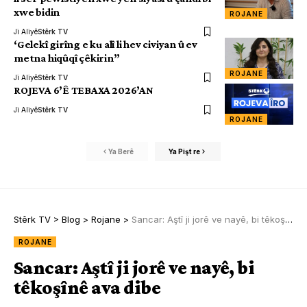
xwe bidin
ROJANE
Ji Aliyê
Stêrk TV
‘Gelekî girîng e ku alî li hev civiyan û ev
metna hiqûqî çêkirin”
ROJANE
Ji Aliyê
Stêrk TV
ROJEVA 6’Ê TEBAXA 2026’AN
Ji Aliyê
Stêrk TV
ROJANE
Ya Berê
Ya Pişt re
Stêrk TV
>
Blog
>
Rojane
>
Sancar: Aştî ji jorê ve nayê, bi têkoşînê ava dibe
ROJANE
Sancar: Aştî ji jorê ve nayê, bi
têkoşînê ava dibe