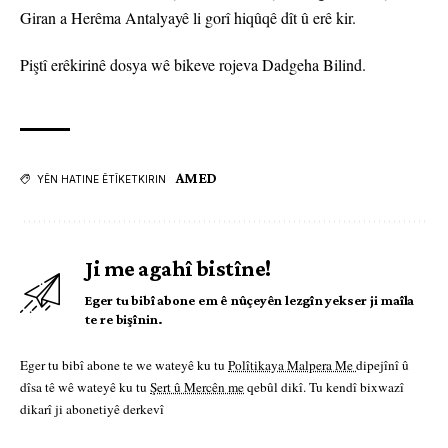
Giran a Herêma Antalyayê li gorî hiqûqê dît û erê kir.
Piştî erêkirinê dosya wê bikeve rojeva Dadgeha Bilind.
AMED
YÊN HATINE ÊTÎKETKIRIN
Ji me agahî bistîne!
Eger tu bibî abone em ê nûçeyên lezgîn yekser ji maîla
te re bişînin.
Eger tu bibî abone te we wateyê ku tu
Polîtikaya Malpera Me
dipejînî û
dîsa tê wê wateyê ku tu
Şert û Mercên me
qebûl dikî. Tu kendî bixwazî
dikarî ji abonetiyê derkevî