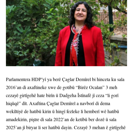
Parlamentera HDP’yî ya berê Çaglar Demîrel bi hinceta ku sala
2016’an di axaftineke xwe de gotibû “Birêz Ocalan” 3 meh
cezayê girtîgehê hate birîn û Dadgeha Îstînafê jî ceza “li gorî
hiqûqê” dît. Axaftina Çaglar Demîrel a navborî di dema
wekîltiyê de hatibû kirin û hingî fezleke li hemberî wê hatibû
amadekirin, piştre di sala 2022’an de ketibû ber dozê û sala
2025’an jî biryar li ser hatibû dayin. Cezayê 3 mehan ê girtîgehê