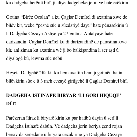
ku dadgeha herêmî birî, ji aliyê dadgeheke jorîn ve hate erêkirin.
Gotina “Birêz Ocalan” a ku Çaglar Demîrel di axaftina xwe de
bilêv kir, weke “pesnê sûc û sûcdariyê daye” hate pênasekirin û
li Dadgeha Cezaya Asliye ya 27’emîn a Antalyayê hate
darizandin. Çaglar Demîrel ku di darizandinê de parastina xwe
kir, anî ziman ku axaftina wê ji bo balkişandina li ser aştî û
diyalogê bû, lewma sûc nebû.
Heyeta Dadgehê îdîa kir ku hem axaftin hem jî gotinên hatin
bilêvkirin sûc e û 3 meh cezayê girtîgehê li Çaglar Demîrel birî.
DADGEHA ÎSTÎNAFÊ BIRYAR ‘LI GORÎ HIQÛQÊ’
DÎT!
Parêzeran îtiraz li biryarê kirin ku par hatibû dayin û serî li
Dadgeha Îstînafê dabûn. Vê dadgeha jorîn beriya çend rojan
bersiv da serlêdanê û biryara cezakirinê ya Dadgeha Cezayê