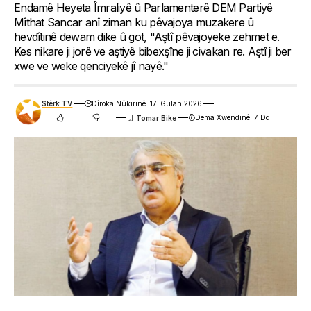
Endamê Heyeta Îmraliyê û Parlamenterê DEM Partiyê
Mîthat Sancar anî ziman ku pêvajoya muzakere û
hevdîtinê dewam dike û got, "Aştî pêvajoyeke zehmet e.
Kes nikare ji jorê ve aştiyê bibexşîne ji civakan re. Aştî ji ber
xwe ve weke qenciyekê jî nayê."
Stêrk TV
Dîroka Nûkirinê: 17. Gulan 2026
Dema Xwendinê: 7 Dq.