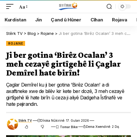
Aa
Kurdistan
Jin
Çand û Hûner
Cîhan
Rojava
Stêrk TV
>
Blog
>
Rojane
>
Ji ber gotina ‘Birêz Ocalan’ 3 meh cezayê girtîgehê li Çaglar Demîrel hate birîn!
ROJANE
Ji ber gotina ‘Birêz Ocalan’ 3
meh cezayê girtîgehê li Çaglar
Demîrel hate birîn!
Çaglar Demîrel ku ji ber gotina 'Birêz Ocalan' a di
axaftineke xwe de bilêv kir kete ber dozê, 3 meh cezayê
girtîgehê lê hate birîn û ceza ji aliyê Dadgeha Îstînafê ve
hate pejirandin.
Stêrk TV
Dîroka Nûkirinê: 17. Gulan 2026
Dema Xwendinê: 2 Dq.