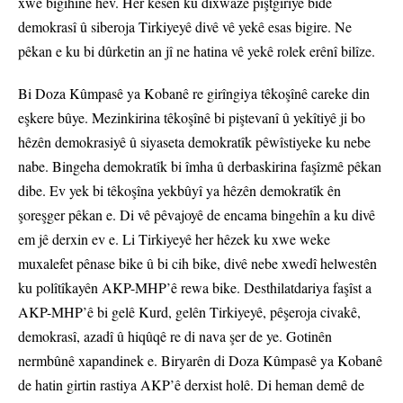
xwe bigihîne hev. Her kesên ku dixwaze piştgiriyê bide
demokrasî û siberoja Tirkiyeyê divê vê yekê esas bigire. Ne
pêkan e ku bi dûrketin an jî ne hatina vê yekê rolek erênî bilîze.
Bi Doza Kûmpasê ya Kobanê re girîngiya têkoşînê careke din
eşkere bûye. Mezinkirina têkoşînê bi piştevanî û yekîtiyê ji bo
hêzên demokrasiyê û siyaseta demokratîk pêwîstiyeke ku nebe
nabe. Bingeha demokratîk bi îmha û derbaskirina faşîzmê pêkan
dibe. Ev yek bi têkoşîna yekbûyî ya hêzên demokratîk ên
şoreşger pêkan e. Di vê pêvajoyê de encama bingehîn a ku divê
em jê derxin ev e. Li Tirkiyeyê her hêzek ku xwe weke
muxalefet pênase bike û bi cih bike, divê nebe xwedî helwestên
ku polîtîkayên AKP-MHP’ê rewa bike. Desthilatdariya faşîst a
AKP-MHP’ê bi gelê Kurd, gelên Tirkiyeyê, pêşeroja civakê,
demokrasî, azadî û hiqûqê re di nava şer de ye. Gotinên
nermbûnê xapandinek e. Biryarên di Doza Kûmpasê ya Kobanê
de hatin girtin rastiya AKP’ê derxist holê. Di heman demê de