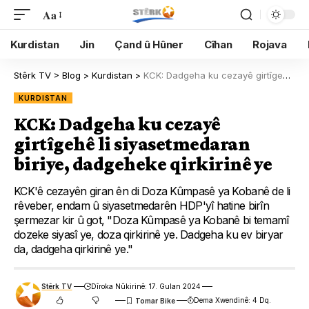
Aa
Kurdistan
Jin
Çand û Hûner
Cîhan
Rojava
Stêrk TV
>
Blog
>
Kurdistan
>
KCK: Dadgeha ku cezayê girtîgehê li siyasetmedaran biriye, dadgeheke qirkirinê ye
KURDISTAN
KCK: Dadgeha ku cezayê
girtîgehê li siyasetmedaran
biriye, dadgeheke qirkirinê ye
KCK'ê cezayên giran ên di Doza Kûmpasê ya Kobanê de li
rêveber, endam û siyasetmedarên HDP'yî hatine birîn
şermezar kir û got, "Doza Kûmpasê ya Kobanê bi temamî
dozeke siyasî ye, doza qirkirinê ye. Dadgeha ku ev biryar
da, dadgeha qirkirinê ye."
Stêrk TV
Dîroka Nûkirinê: 17. Gulan 2024
Dema Xwendinê: 4 Dq.