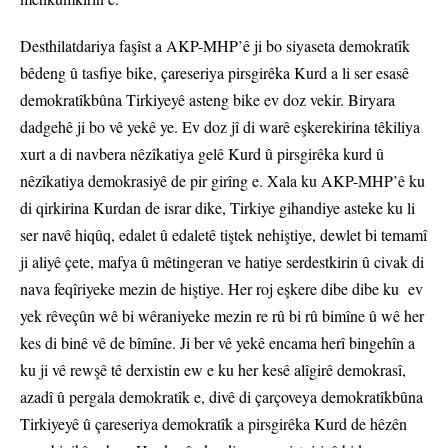
Desthilatdariya faşîst a AKP-MHP’ê ji bo siyaseta demokratîk
bêdeng û tasfiye bike, çareseriya pirsgirêka Kurd a li ser esasê
demokratîkbûna Tirkiyeyê asteng bike ev doz vekir. Biryara
dadgehê ji bo vê yekê ye. Ev doz jî di warê eşkerekirina têkiliya
xurt a di navbera nêzîkatiya gelê Kurd û pirsgirêka kurd û
nêzîkatiya demokrasiyê de pir girîng e. Xala ku AKP-MHP’ê ku
di qirkirina Kurdan de israr dike, Tirkiye gihandiye asteke ku li
ser navê hiqûq, edalet û edaletê tiştek nehiştiye, dewlet bi temamî
ji aliyê çete, mafya û mêtingeran ve hatiye serdestkirin û civak di
nava feqîriyeke mezin de hiştiye. Her roj eşkere dibe dibe ku ev
yek rêveçûn wê bi wêraniyeke mezin re rû bi rû bimîne û wê her
kes di binê vê de bîmîne. Ji ber vê yekê encama herî bingehîn a
ku ji vê rewşê tê derxistin ew e ku her kesê alîgirê demokrasî,
azadî û pergala demokratîk e, divê di çarçoveya demokratîkbûna
Tirkiyeyê û çareseriya demokratîk a pirsgirêka Kurd de hêzên