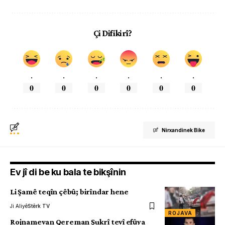
Çi Difikirî?
.
.
.
.
.
.
0
0
0
0
0
0
Nirxandinek Bike
Ev jî di be ku bala te bikşînin
Li Şamê teqîn çêbû; birîndar hene
Ji Aliyê
Stêrk TV
ROJAVA
Rojnamevan Qereman Şukrî tevî efûya