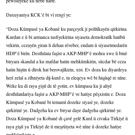
pêwîstiyeke ku nebe nabe.”
Daxuyaniya KCK’ê bi vî rengî ye:
“Doza Kûmpasê ya Kobanê ku parçeyek ji polîtîkayên qirkirina
Kurdan e û bi armanca tasfiyekirina siyaseta demokratîk hatibû
vekirin, cezayên giran li dehan rêveber, endam û siyasetmedarên
HDP’ê birîn. Desthilata faşîst a AKP-MHP’ê mohra xwe li binê
biryara skandal a ku mafdar hatin mehkûmkirin, sûcdar bê ceza
hatin hiştin û dîrok hat berovajîkirin, xist. Ev doza ku diyardeya
herî zelal a zîhniyeta dij-kurd e, tu eleqeya wê bi hiqûqê re nîne.
Weke ku di raya giştî de tê gotin, ev kûmpasa ku ji aliyê
desthilatdariya faşîst a AKP-MHP’ê ve hatiye pêşxistin e. Doza
Kûmpasê ya Kobanê bi temamî dozeke siyasî ye, dozeke
qirkirinê ye. Dadgeha ku ev biryar daye dadgeha qirkirinê ye.
Doza Kûmpasê ya Kobanê di çavê gelê Kurd û civaka Tirkiyê û
raya giştî ya Tirkiyê de ti meşrûiyeta wê nîne û dozeke hatiye
mehkûmkirin e.