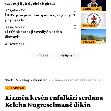
taybet jî li girtîgehê tê girtin
KURDISTAN
Ji Aliyê
Stêrk TV
ÎHD’ê ji bo pêşnûme qanûna çarçoveyê 7
pêşniyar kir
ROJANE
Ji Aliyê
Stêrk TV
Li Efrînê xerac ji xwediyên erdan
dixwazin
ROJAVA
Ji Aliyê
Stêrk TV
Ya Berê
Ya Pişt re
Stêrk TV
>
Blog
>
Kurdistan
>
Xizmên kesên enfalkirî serdana Keleha Nugreselmanê dikin
KURDISTAN
Xizmên kesên enfalkirî serdana
Keleha Nugreselmanê dikin