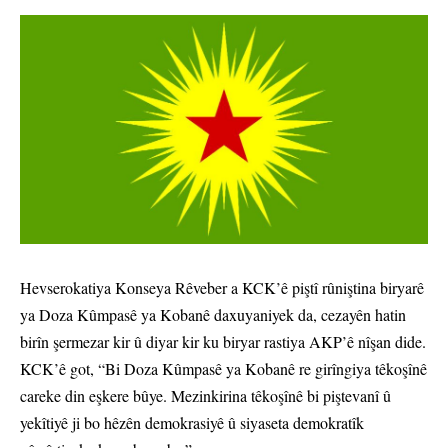
Hevserokatiya Konseya Rêveber a KCK’ê piştî rûniştina biryarê
ya Doza Kûmpasê ya Kobanê daxuyaniyek da, cezayên hatin
birîn şermezar kir û diyar kir ku biryar rastiya AKP’ê nîşan dide.
KCK’ê got, “Bi Doza Kûmpasê ya Kobanê re girîngiya têkoşînê
careke din eşkere bûye. Mezinkirina têkoşînê bi piştevanî û
yekîtiyê ji bo hêzên demokrasiyê û siyaseta demokratîk