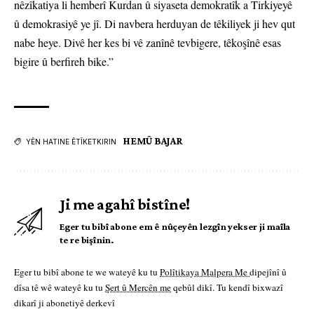
nêzîkatiya li hemberî Kurdan û siyaseta demokratîk a Tirkiyeyê
û demokrasiyê ye jî. Di navbera herduyan de têkiliyek ji hev qut
nabe heye. Divê her kes bi vê zanînê tevbigere, têkoşînê esas
bigire û berfireh bike.”
HEMÛ BAJAR
YÊN HATINE ÊTÎKETKIRIN
Ji me agahî bistîne!
Eger tu bibî abone em ê nûçeyên lezgîn yekser ji maîla
te re bişînin.
Eger tu bibî abone te we wateyê ku tu
Polîtikaya Malpera Me
dipejînî û
dîsa tê wê wateyê ku tu
Şert û Mercên me
qebûl dikî. Tu kendî bixwazî
dikarî ji abonetiyê derkevî