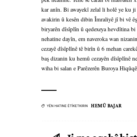
kar anîn. Bi awayekî zelal li holê ye ku j
avakirin û kesên dibin Îmraliyê jî bi vê 
biryarên dîsîplîn û qedexeya hevdîtina bi 
nehatine dayîn, em naveroka wan nizanin
cezayê dîsîplînê tê birîn û 6 mehan carek
baş dizanin ku hemû cezayên dîsîplînê ne 
wiha bi salan e Parêzerên Buroya Hiqûqê
HEMÛ BAJAR
YÊN HATINE ÊTÎKETKIRIN