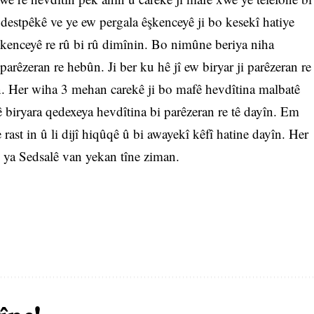
i destpêkê ve ye ew pergala êşkenceyê ji bo kesekî hatiye
êşkenceyê re rû bi rû dimînin. Bo nimûne beriya niha
parêzeran re hebûn. Ji ber ku hê jî ew biryar ji parêzeran re
. Her wiha 3 mehan carekê ji bo mafê hevdîtina malbatê
ê biryara qedexeya hevdîtina bi parêzeran re tê dayîn. Em
rast in û li dijî hiqûqê û bi awayekî kêfî hatine dayîn. Her
 ya Sedsalê van yekan tîne ziman.