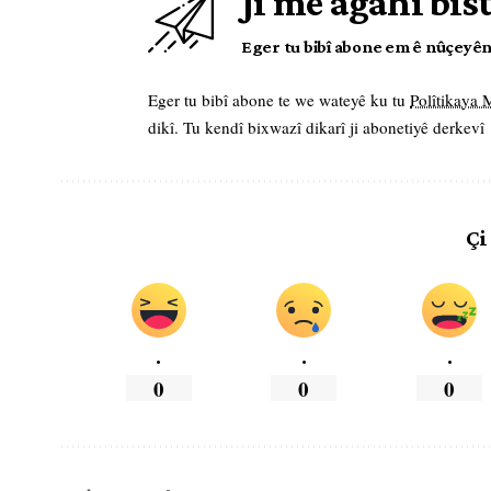
Ji me agahî bis
Eger tu bibî abone em ê nûçeyên l
Eger tu bibî abone te we wateyê ku tu
Polîtikaya
dikî. Tu kendî bixwazî dikarî ji abonetiyê derkevî
Çi
.
.
.
0
0
0