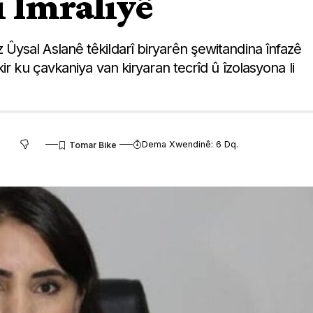
i Îmraliyê
ysal Aslanê têkildarî biryarên şewitandina înfazê
r ku çavkaniya van kiryaran tecrîd û îzolasyona li
Dema Xwendinê: 6 Dq.