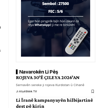
a
a
Navarokên Li Pêş
ROJEVA 30’Ê ÇILEYA 2026’AN
Sernavên sereke ji rojeva Kurdistan û Cihanê
Ji Aliyê
Stêrk TV
Li Îranê kampanyayên hilbijartinê
dest pê kirin