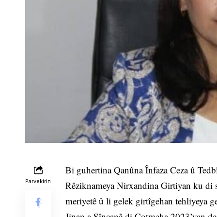
Bi guhertina Qanûna Înfaza Ceza û Tedbî
Parvekirin
Rêziknameya Nirxandina Girtiyan ku di sa
meriyetê û li gelek girtîgehan tehliyeya g
Jinan a Sîncanê di Cotmeha 2023’yan de te