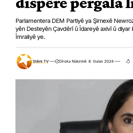
dispêre pergala l
Parlamentera DEM Partiyê ya Şirnexê Newroz Û
yên Desteyên Çavdêrî û Îdareyê axivî û diyar ki
Îmraliyê ye.
Stêrk TV
Dîroka Nûkirinê: 8. Gulan 2024