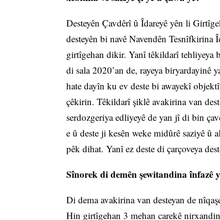
Desteyên Çavdêrî û Îdareyê yên li Girtîg
desteyên bi navê Navendên Tesnîfkirina Î
girtîgehan dikir. Yanî têkildarî tehliyeya
di sala 2020’an de, rayeya biryardayinê 
hate dayîn ku ev deste bi awayekî objektî
çêkirin. Têkildarî şiklê avakirina van des
serdozgeriya edliyeyê de yan jî di bin ça
e û deste ji kesên weke midûrê saziyê û al
pêk dihat. Yanî ez deste di çarçoveya dest
Sînorek di demên şewitandina înfazê yên
Di dema avakirina van desteyan de nîqa
Hin girtîgehan 3 mehan carekê nirxandin