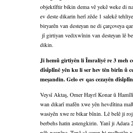
objektîftir bikin dema vê yekê weke di n
ev deste dikarin herî zêde 1 salekê tehliye
biryarên van desteyan ne di çarçoveya qa
jî girtiyan vedixwînin van desteyan lê bel
dikin.
Ji hemû girtiyên li Îmraliyê re 3 meh 
dîsîplînê yên ku li ser hev tên birîn û
meşandin. Gelo ev qas cezayên dîsîplî
Veysî Aktaş, Omer Hayrî Konar û Hamîlî Y
wan dikarî mafên xwe yên hevdîtina malba
wasiyên xwe re bikar bînin. Lê belê ji r
berbehs hatin astengkirin. Yanî ji Adara 
pêk neanîne. Tenê sê caran bi malbatên x