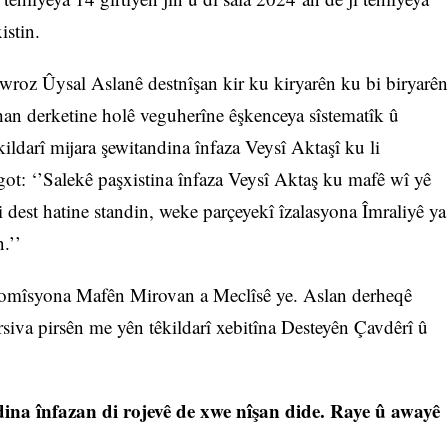
xistin.
roz Ûysal Aslanê destnîşan kir ku kiryarên ku bi biryarên
ehan derketine holê veguherîne êşkenceya sîstematîk û
ldarî mijara şewitandina înfaza Veysî Aktaşî ku li
 got: ‘’Salekê paşxistina înfaza Veysî Aktaş ku mafê wî yê
i dest hatine standin, weke parçeyekî îzalasyona Îmraliyê ya
.’’
mîsyona Mafên Mirovan a Meclîsê ye. Aslan derheqê
rsiva pirsên me yên têkildarî xebitîna Desteyên Çavdêrî û
dina înfazan di rojevê de xwe nîşan dide. Raye û awayê