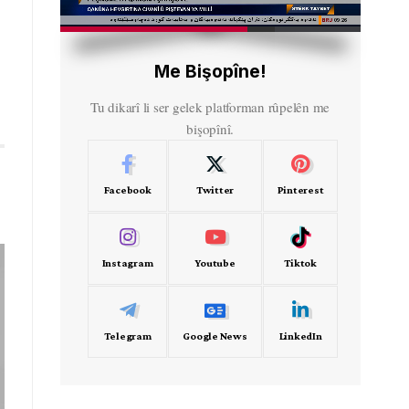
HD
00:50
Me Bişopîne!
Tu dikarî li ser gelek platforman rûpelên me
bişopînî.
Facebook
Twitter
Pinterest
Instagram
Youtube
Tiktok
Telegram
Google News
LinkedIn