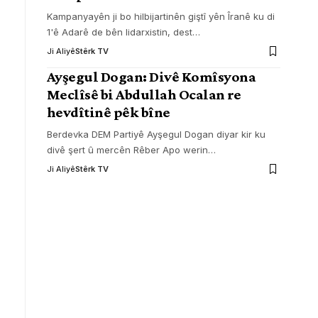
Kampanyayên ji bo hilbijartinên giştî yên Îranê ku di
1'ê Adarê de bên lidarxistin, dest
…
Ji Aliyê
Stêrk TV
Ayşegul Dogan: Divê Komîsyona
Meclîsê bi Abdullah Ocalan re
hevdîtinê pêk bîne
Berdevka DEM Partiyê Ayşegul Dogan diyar kir ku
divê şert û mercên Rêber Apo werin
…
Ji Aliyê
Stêrk TV