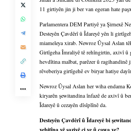
11 girtiyên jin ji ber van egeran hate paş
Parlamentera DEM Partiyê ya Şirnexê New
Desteyên Çavdêrî û Îdareyê yên li girtîg
miameleya xirab. Newroz Ûysal Aslan têki
Girtîgeha Îmraliyê tê rehîngirtin, axivî û
hevdîtina malbat, parêzer û ragihandinê j
rêveberiya girtîgehê ev biryar hatiye dayîn
Newroz Ûysal Aslan her wiha endama Ko
kiryarên şewitandina înfazê de axivî û be
Îdareyê û cezayên dîsîplînê da.
Desteyên Çavdêrî û Îdareyê bi şewitan
xebitîna vê saziyê çi ye û çawa ye?