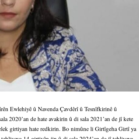
rên Ewlehiyê û Navenda Çavdêrî û Tesnîfkirinê û
la 2020’an de hate avakirin û di sala 2021’an de jî kete
elek girtiyan hate redkirin. Bo nimûne li Girtîgeha Girtî ya
hliyeya 14 girtiyên jin û di sala 2024’an de jî tehliyeya