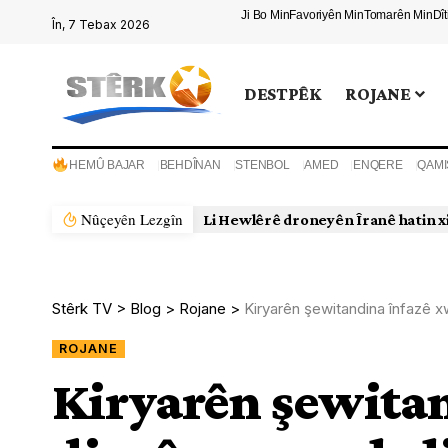
Ji Bo Min
Favoriyên Min
Tomarên Min
Dî
În, 7 Tebax 2026
DESTPÊK
ROJANE
HEMÛ BAJAR
BEHDÎNAN
STENBOL
AMED
ENQERE
QAMI
Nûçeyên Lezgîn
Li Hewlêrê droneyên Îranê hatin x
Stêrk TV
>
Blog
>
Rojane
>
Kiryarên şewitandina înfazê xw
ROJANE
Kiryarên şewita