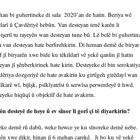
ehan bi guhertineke di sala 2020’an de hatin. Beriya wê
darî û Çavdêriyê hebûn. Van desteyan tenê karên li
 bişertî tu rayeyên wan desteyan tune bû. Lê belê bi guhertin
ya van desteyan hate berfirehkirin. Di heman demê de biryar
f jî biryarên xwe bide ku têkildarî vê yekê qanûn jî hatin
teyan jî şênberkirinek hate kirin. Desteyeke di bin serokatiy
vdêriya dozgeriyê de hate avakirin ku girtîgeh girêdayî wan
îkarê wî, bijîşk, psîkîyatrîst û serwîsa perwerdeyê û hwd.
eyeke hiqûqî û objektîf de hate avakirin.
 desteyê de heye û ev sînor li gorî çi tê diyarkirin?
şeke demê rû dabû, weke hewce ye ku sînoreke demê nebe.
ên xwe dikir, hinan jî 6 mehan carekê. Ji bo ku vê yekê