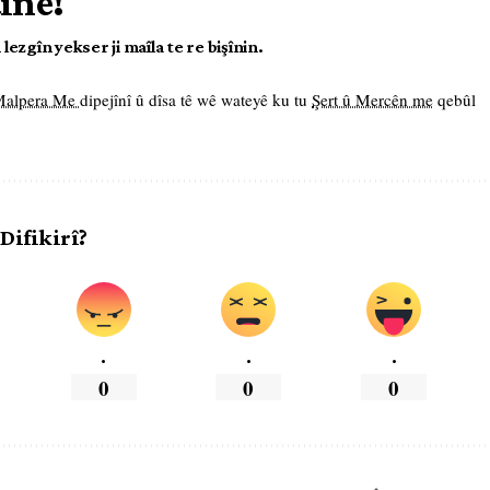
tîne!
ezgîn yekser ji maîla te re bişînin.
 Malpera Me
dipejînî û dîsa tê wê wateyê ku tu
Şert û Mercên me
qebûl
 Difikirî?
.
.
.
0
0
0