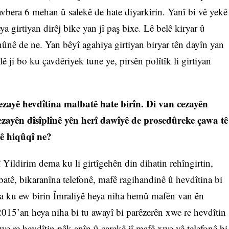
avbera 6 mehan û salekê de hate diyarkirin. Yanî bi vê yekê
ya girtiyan dirêj bike yan jî paş bixe. Lê belê kiryar û
nûnê de ne. Yan bêyî agahiya girtiyan biryar tên dayîn yan
ê ji bo ku çavdêriyek tune ye, pirsên polîtîk li girtiyan
cezayê hevdîtina malbatê hate birîn. Di van cezayên
 cezayên dîsîplînê yên herî dawîyê de prosedûreke çawa tê
nê hiqûqî ne?
ildirim dema ku li girtîgehên din dihatin rehîngirtin,
tê, bikaranîna telefonê, mafê ragihandinê û hevdîtina bi
oja ku ew birin Îmraliyê heya niha hemû mafên van ên
2015’an heya niha bi tu awayî bi parêzerên xwe re hevdîtin
we re hevdîtin pêk anîn û carekê jî mafê xwe yê telefonê bi