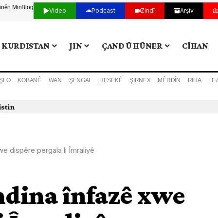
tinên Min
Blog
Video
Podcast
Zindî
Arşîv
KURDISTAN
JIN
ÇAND Û HÛNER
CÎHAN
ŞLO
KOBANÊ
WAN
ŞENGAL
HESEKÊ
ŞIRNEX
MÊRDÎN
RIHA
LE
istin
e dispêre pergala li Îmraliyê
ndina înfazê xwe