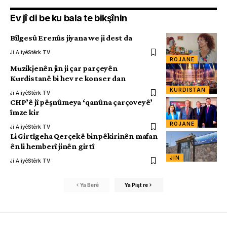
Ev jî di be ku bala te bikşînin
Bîlgesû Erenûs jiyana we ji dest da
Ji Aliyê
Stêrk TV
ROJANE
Muzikjenên jin ji çar parçeyên
Kurdistanê bi hev re konser dan
KURDISTAN
Ji Aliyê
Stêrk TV
CHP’ê jî pêşnûmeya ‘qanûna çarçoveyê’
îmze kir
ROJANE
Ji Aliyê
Stêrk TV
Li Girtîgeha Qerçekê binpêkirinên mafan
ên li hemberî jinên girtî
JIN
Ji Aliyê
Stêrk TV
Ya Berê
Ya Pişt re