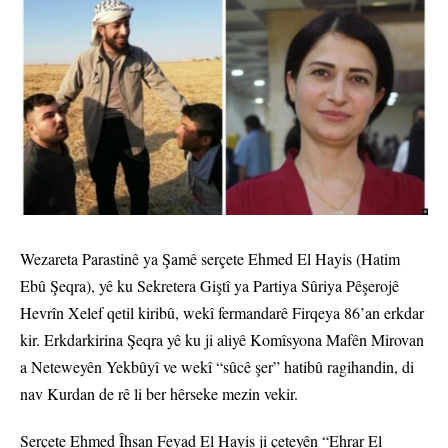
Wezareta Parastinê ya Şamê serçete Ehmed El Hayis (Hatim
Ebû Şeqra), yê ku Sekretera Giştî ya Partiya Sûriya Pêşerojê
Hevrîn Xelef qetil kiribû, wekî fermandarê Firqeya 86’an erkdar
kir. Erkdarkirina Şeqra yê ku ji aliyê Komîsyona Mafên Mirovan
a Neteweyên Yekbûyî ve wekî “sûcê şer” hatibû ragihandin, di
nav Kurdan de rê li ber hêrseke mezin vekir.
Serçete Ehmed Îhsan Feyad El Hayis ji çeteyên “Ehrar El