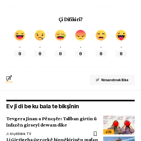
Çi Difikirî?
.
.
.
.
.
.
0
0
0
0
0
0
Nirxandinek Bike
Ev jî di be ku bala te bikşînin
Tevgera Jinan a Pêncşêr: Talîban girtin û
înfazên girseyî dewam dike
JIN
Ji Aliyê
Stêrk TV
Li Girtîgeha Qerçekê binpêkirinên mafan