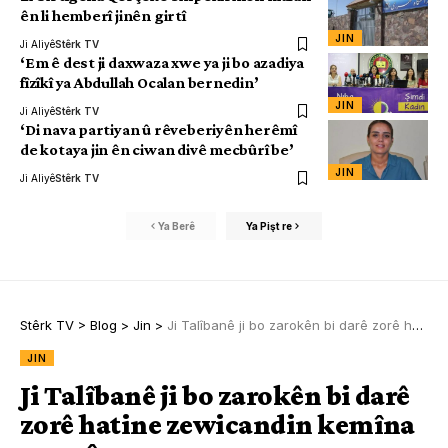
ên li hemberî jinên girtî
JIN
Ji Aliyê
Stêrk TV
‘Em ê dest ji daxwaza xwe ya ji bo azadiya
fîzîkî ya Abdullah Ocalan bernedin’
JIN
Ji Aliyê
Stêrk TV
‘Di nava partiyan û rêveberiyên herêmî
de kotaya jin ên ciwan divê mecbûrî be’
JIN
Ji Aliyê
Stêrk TV
Ya Berê
Ya Pişt re
Stêrk TV
>
Blog
>
Jin
>
Ji Talîbanê ji bo zarokên bi darê zorê hatine zewicandin kemîna yasayî
JIN
Ji Talîbanê ji bo zarokên bi darê
zorê hatine zewicandin kemîna