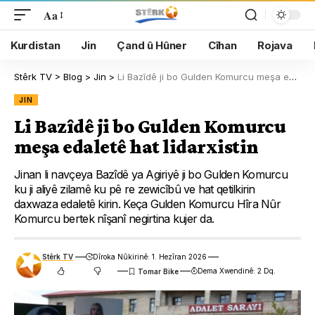
Aa
Kurdistan
Jin
Çand û Hûner
Cîhan
Rojava
Stêrk TV
>
Blog
>
Jin
>
Li Bazîdê ji bo Gulden Komurcu meşa edaletê hat lidarxistin
JIN
Li Bazîdê ji bo Gulden Komurcu
meşa edaletê hat lidarxistin
Jinan li navçeya Bazîdê ya Agiriyê ji bo Gulden Komurcu
ku ji aliyê zilamê ku pê re zewicîbû ve hat qetilkirin
daxwaza edaletê kirin. Keça Gulden Komurcu Hîra Nûr
Komurcu bertek nîşanî negirtina kujer da.
Stêrk TV
Dîroka Nûkirinê: 1. Hezîran 2026
Dema Xwendinê: 2 Dq.