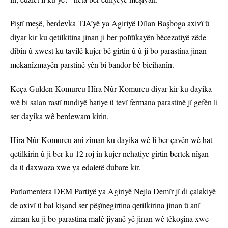
Piştî meşê, berdevka TJA’yê ya Agiriyê Dîlan Başboga axivî û
diyar kir ku qetilkitina jinan ji ber polîtîkayên bêcezatiyê zêde
dibin û xwest ku tavilê kujer bê girtin û û ji bo parastina jinan
mekanîzmayên parstinê yên bi bandor bê bicihanîn.
Keça Gulden Komurcu Hîra Nûr Komurcu diyar kir ku dayika
wê bi salan rastî tundiyê hatiye û tevî fermana parastinê jî gefên li
ser dayika wê berdewam kirin.
Hîra Nûr Komurcu anî ziman ku dayika wê li ber çavên wê hat
qetilkirin û ji ber ku 12 roj in kujer nehatiye girtin bertek nîşan
da û daxwaza xwe ya edaletê dubare kir.
Parlamentera DEM Partiyê ya Agiriyê Nejla Demîr jî di çalakiyê
de axivî û bal kişand ser pêşînegirtina qetilkirina jinan û anî
ziman ku ji bo parastina mafê jiyanê yê jinan wê têkoşîna xwe