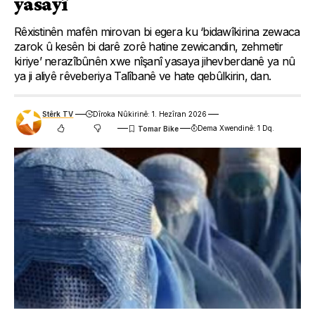
yasayî
Rêxistinên mafên mirovan bi egera ku ‘bidawîkirina zewaca
zarok û kesên bi darê zorê hatine zewicandin, zehmetir
kiriye’ nerazîbûnên xwe nîşanî yasaya jihevberdanê ya nû
ya ji aliyê rêveberiya Talîbanê ve hate qebûlkirin, dan.
Stêrk TV
Dîroka Nûkirinê: 1. Hezîran 2026
Dema Xwendinê: 1 Dq.