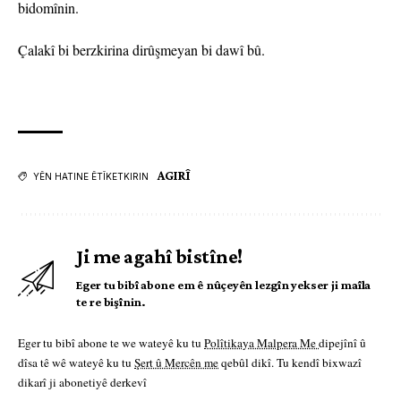
bidomînin.
Çalakî bi berzkirina dirûşmeyan bi dawî bû.
AGIRÎ
YÊN HATINE ÊTÎKETKIRIN
Ji me agahî bistîne!
Eger tu bibî abone em ê nûçeyên lezgîn yekser ji maîla
te re bişînin.
Eger tu bibî abone te we wateyê ku tu
Polîtikaya Malpera Me
dipejînî û
dîsa tê wê wateyê ku tu
Şert û Mercên me
qebûl dikî. Tu kendî bixwazî
dikarî ji abonetiyê derkevî