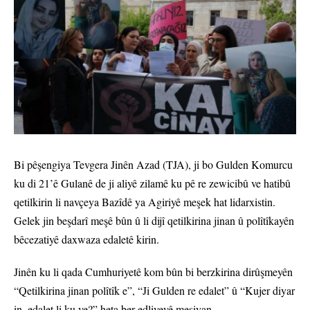
Bi pêşengiya Tevgera Jinên Azad (TJA), ji bo Gulden Komurcu
ku di 21’ê Gulanê de ji aliyê zilamê ku pê re zewicibû ve hatibû
qetilkirin li navçeya Bazîdê ya Agiriyê meşek hat lidarxistin.
Gelek jin beşdarî meşê bûn û li dijî qetilkirina jinan û polîtîkayên
bêcezatiyê daxwaza edaletê kirin.
Jinên ku li qada Cumhuriyetê kom bûn bi berzkirina dirûşmeyên
“Qetilkirina jinan polîtîk e”, “Ji Gulden re edalet” û “Kujer diyar
in, edalet li ku ye?” heta ber edliyeyê meşiyan.