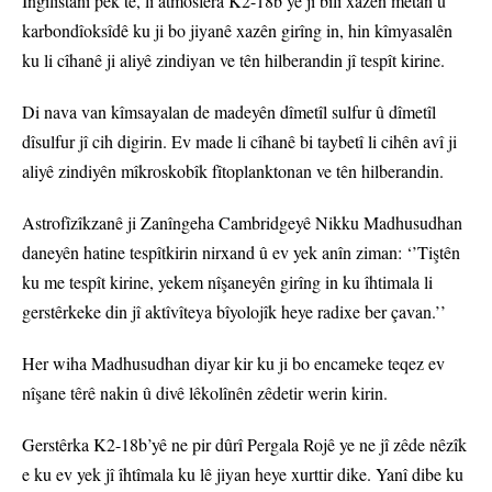
Îngilîstanî pêk tê, li atmosfera K2-18b’yê ji bilî xazên metan û
karbondîoksîdê ku ji bo jiyanê xazên girîng in, hin kîmyasalên
ku li cîhanê ji aliyê zindiyan ve tên hilberandin jî tespît kirine.
Di nava van kîmsayalan de madeyên dîmetîl sulfur û dîmetîl
dîsulfur jî cih digirin. Ev made li cîhanê bi taybetî li cihên avî ji
aliyê zindiyên mîkroskobîk fîtoplanktonan ve tên hilberandin.
Astrofîzîkzanê ji Zanîngeha Cambridgeyê Nikku Madhusudhan
daneyên hatine tespîtkirin nirxand û ev yek anîn ziman: ‘’Tiştên
ku me tespît kirine, yekem nîşaneyên girîng in ku îhtimala li
gerstêrkeke din jî aktîvîteya bîyolojîk heye radixe ber çavan.’’
Her wiha Madhusudhan diyar kir ku ji bo encameke teqez ev
nîşane têrê nakin û divê lêkolînên zêdetir werin kirin.
Gerstêrka K2-18b’yê ne pir dûrî Pergala Rojê ye ne jî zêde nêzîk
e ku ev yek jî îhtîmala ku lê jiyan heye xurttir dike. Yanî dibe ku