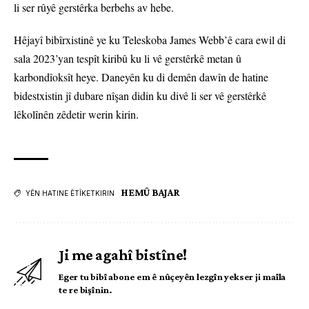
li ser rûyê gerstêrka berbehs av hebe.
Hêjayî bibîrxistinê ye ku Teleskoba James Webb’ê cara ewil di
sala 2023’yan tespît kiribû ku li vê gerstêrkê metan û
karbondîoksît heye. Daneyên ku di demên dawîn de hatine
bidestxistin jî dubare nîşan didin ku divê li ser vê gerstêrkê
lêkolînên zêdetir werin kirin.
HEMÛ BAJAR
YÊN HATINE ÊTÎKETKIRIN
Ji me agahî bistîne!
Eger tu bibî abone em ê nûçeyên lezgîn yekser ji maîla
te re bişînin.