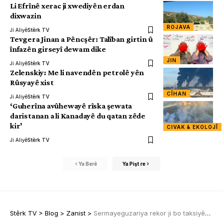
Li Efrînê xerac ji xwediyên erdan
dixwazin
ROJAVA
Ji Aliyê
Stêrk TV
Tevgera Jinan a Pêncşêr: Talîban girtin û
înfazên girseyî dewam dike
JIN
Ji Aliyê
Stêrk TV
Zelenskiy: Me li navendên petrolê yên
Rûsyayê xist
CÎHAN
Ji Aliyê
Stêrk TV
‘Guherîna avûhewayê rîska şewata
daristanan a li Kanadayê du qatan zêde
kir’
CIVAK & EKOLOJÎ
Ji Aliyê
Stêrk TV
Ya Berê
Ya Pişt re
Stêrk TV
>
Blog
>
Zanist
>
Sermayeguzariya rekor ji bo taksiyên difirin