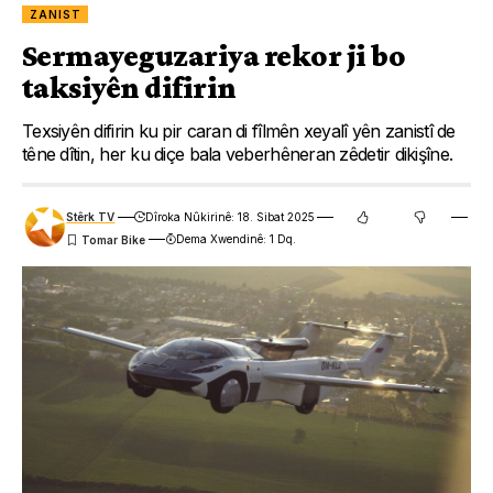
ZANIST
Sermayeguzariya rekor ji bo
taksiyên difirin
Texsiyên difirin ku pir caran di fîlmên xeyalî yên zanistî de
têne dîtin, her ku diçe bala veberhêneran zêdetir dikişîne.
Stêrk TV
Dîroka Nûkirinê: 18. Sibat 2025
Dema Xwendinê: 1 Dq.