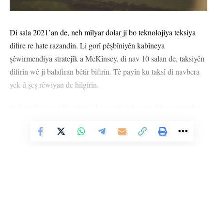
Di sala 2021’an de, neh mîlyar dolar ji bo teknolojiya teksiya
difire re hate razandin. Li gorî pêşbîniyên kabîneya
şêwirmendiya stratejîk a McKînsey, di nav 10 salan de, taksiyên
difirin wê ji balafiran bêtir bifirin. Tê payîn ku taksî di navbera
yek û şeş rêwiyan de hilgirin.
Şîrketa Boeîng 450 milyon dolar ji bo taksiyên difirin razandiye.
Lêbelê, tenê Şîrketa Emerîkî Boeîng bi vê teknolojiyê re
Vê Nûçeyê Bixwîne
eleqedar nîne.
Gelek şîrketên naskirî, hilberîner an start-up li ser prototîpan
dixebitin û di vî warî de firînên ceribandinê dikin. Teknolojiya
taksiya difire sozê dide ku wê lezbûyîn, ewlehî, bêdengî û
kêmkirina CO2’ê pêk bîne.