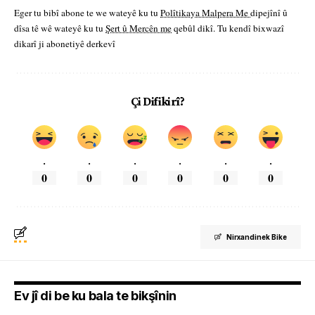
Eger tu bibî abone te we wateyê ku tu
Polîtikaya Malpera Me
dipejînî û
dîsa tê wê wateyê ku tu
Şert û Mercên me
qebûl dikî. Tu kendî bixwazî
dikarî ji abonetiyê derkevî
Çi Difikirî?
.
.
.
.
.
.
0
0
0
0
0
0
Nirxandinek Bike
Ev jî di be ku bala te bikşînin