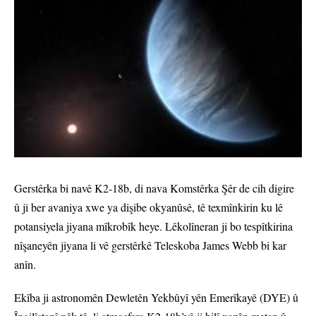
Gerstêrka bi navê K2-18b, di nava Komstêrka Şêr de cih digire
û ji ber avaniya xwe ya dişibe okyanûsê, tê texmînkirin ku lê
potansiyela jiyana mîkrobîk heye. Lêkolîneran ji bo tespîtkirina
nîşaneyên jiyana li vê gerstêrkê Teleskoba James Webb bi kar
anîn.
Ekîba ji astronomên Dewletên Yekbûyî yên Emerîkayê (DYE) û