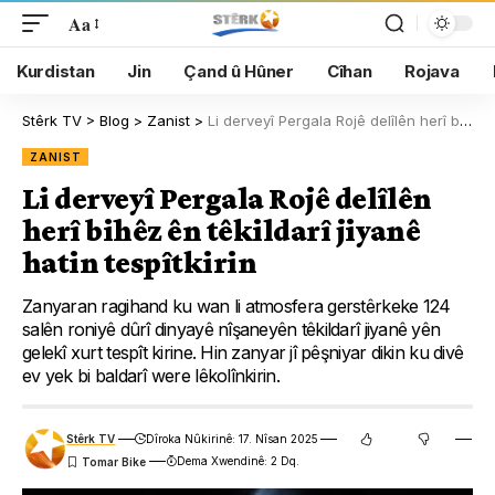
Aa
Kurdistan
Jin
Çand û Hûner
Cîhan
Rojava
Stêrk TV
>
Blog
>
Zanist
>
Li derveyî Pergala Rojê delîlên herî bihêz ên têkildarî jiyanê hatin tespîtkirin
ZANIST
Li derveyî Pergala Rojê delîlên
herî bihêz ên têkildarî jiyanê
hatin tespîtkirin
Zanyaran ragihand ku wan li atmosfera gerstêrkeke 124
salên roniyê dûrî dinyayê nîşaneyên têkildarî jiyanê yên
gelekî xurt tespît kirine. Hin zanyar jî pêşniyar dikin ku divê
ev yek bi baldarî were lêkolînkirin.
Stêrk TV
Dîroka Nûkirinê: 17. Nîsan 2025
Dema Xwendinê: 2 Dq.