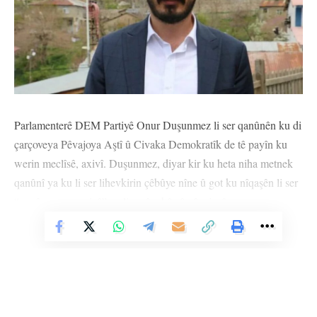
Parlamenterê DEM Partiyê Onur Duşunmez li ser qanûnên ku di
çarçoveya Pêvajoya Aştî û Civaka Demokratîk de tê payîn ku
werin meclîsê, axivî. Duşunmez, diyar kir ku heta niha metnek
qanûnî ya ku li ser lihevkirin çêbûye nîne û got ku nîqaşên li ser
“qanûna poşmaniyê” ne li gorî ruhê vê pêvajoyê ye.
Vê Nûçeyê Bixwîne
‘NÊZÎKATIYA POŞMANIYÊ ÇARESERIYÊ NAYÎNE’
Duşunmez, got ku vegerandina nîqaşên li ser “poşmaniyê” ne
rêya rast e û wiha domand, “Ev pêvajo divê bi bingehek hiqûqî
ya mayînde û xurt pêş ve biçe. Pirsgirêka kesên ku çek danîne,