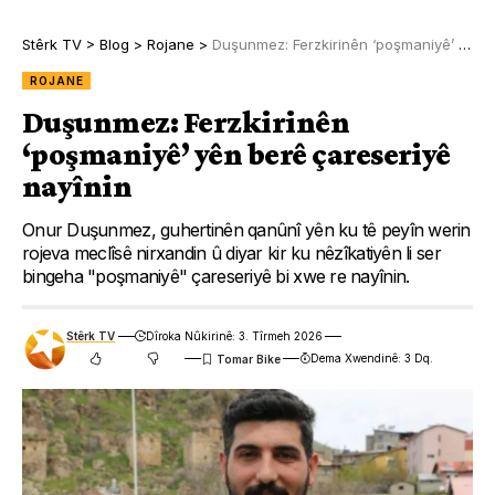
Stêrk TV
>
Blog
>
Rojane
>
Duşunmez: Ferzkirinên ‘poşmaniyê’ yên berê çareseriyê nayînin
ROJANE
Duşunmez: Ferzkirinên
‘poşmaniyê’ yên berê çareseriyê
nayînin
Onur Duşunmez, guhertinên qanûnî yên ku tê peyîn werin
rojeva meclîsê nirxandin û diyar kir ku nêzîkatiyên li ser
bingeha "poşmaniyê" çareseriyê bi xwe re nayînin.
Stêrk TV
Dîroka Nûkirinê: 3. Tîrmeh 2026
Dema Xwendinê: 3 Dq.