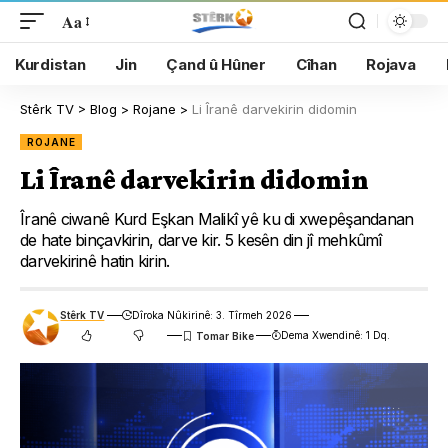
Aa
Kurdistan
Jin
Çand û Hûner
Cîhan
Rojava
Stêrk TV
>
Blog
>
Rojane
>
Li Îranê darvekirin didomin
ROJANE
Li Îranê darvekirin didomin
Îranê ciwanê Kurd Eşkan Malikî yê ku di xwepêşandanan
de hate binçavkirin, darve kir. 5 kesên din jî mehkûmî
darvekirinê hatin kirin.
Stêrk TV
Dîroka Nûkirinê: 3. Tîrmeh 2026
Dema Xwendinê: 1 Dq.