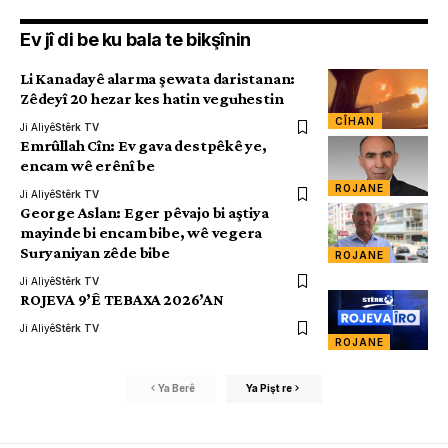
Ev jî di be ku bala te bikşînin
Li Kanadayê alarma şewata daristanan:
Zêdeyî 20 hezar kes hatin veguhestin
CÎHAN
Ji Aliyê
Stêrk TV
Emrûllah Cîn: Ev gava destpêkê ye,
encam wê erênî be
ROJANE
Ji Aliyê
Stêrk TV
George Aslan: Eger pêvajo bi aştiya
mayinde bi encam bibe, wê vegera
Suryaniyan zêde bibe
ROJANE
Ji Aliyê
Stêrk TV
ROJEVA 9’Ê TEBAXA 2026’AN
Ji Aliyê
Stêrk TV
ROJANE
Ya Berê
Ya Pişt re