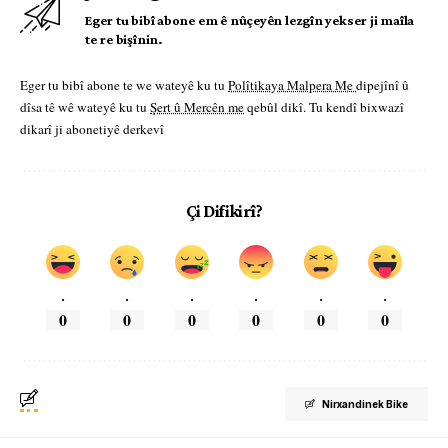
Eger tu bibî abone em ê nûçeyên lezgîn yekser ji maîla
te re bişînin.
Eger tu bibî abone te we wateyê ku tu
Polîtikaya Malpera Me
dipejînî û
dîsa tê wê wateyê ku tu
Şert û Mercên me
qebûl dikî. Tu kendî bixwazî
dikarî ji abonetiyê derkevî
Çi Difikirî?
.
.
.
.
.
.
0
0
0
0
0
0
Nirxandinek Bike