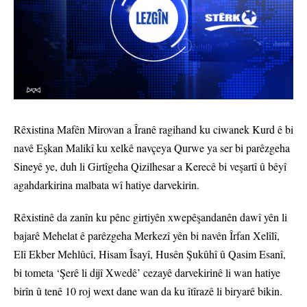
Rêxistina Mafên Mirovan a Îranê ragihand ku ciwanek Kurd ê bi
navê Eşkan Malikî ku xelkê navçeya Qurwe ya ser bi parêzgeha
Sineyê ye, duh li Girtîgeha Qizilhesar a Kerecê bi veşartî û bêyî
agahdarkirina malbata wî hatiye darvekirin.
Rêxistinê da zanîn ku pênc girtiyên xwepêşandanên dawî yên li
bajarê Mehelat ê parêzgeha Merkezî yên bi navên Îrfan Xelîlî,
Elî Ekber Mehlûcî, Hisam Îsayî, Husên Şukûhî û Qasim Esanî,
bi tometa ‘Şerê li dijî Xwedê’ cezayê darvekirinê li wan hatiye
birîn û tenê 10 roj wext dane wan da ku îtîrazê li biryarê bikin.