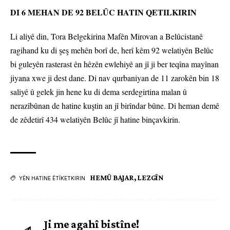
DI 6 MEHAN DE 92 BELÛC HATIN QETILKIRIN
Li aliyê din, Tora Belgekirina Mafên Mirovan a Belûcistanê
ragihand ku di şeş mehên borî de, herî kêm 92 welatiyên Belûc
bi guleyên rasterast ên hêzên ewlehiyê an jî ji ber teqîna mayînan
jiyana xwe ji dest dane. Di nav qurbaniyan de 11 zarokên bin 18
saliyê û gelek jin hene ku di dema serdegirtina malan û
nerazîbûnan de hatine kuştin an jî birîndar bûne. Di heman demê
de zêdetirî 434 welatiyên Belûc jî hatine binçavkirin.
HEMÛ BAJAR
,
LEZGÎN
YÊN HATINE ÊTÎKETKIRIN
Ji me agahî bistîne!