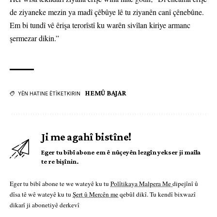
de ziyaneke mezin ya madî çêbûye lê tu ziyanên canî çênebûne.
Em bi tundî vê êrişa terorîstî ku warên sivîlan kiriye armanc
şermezar dikin.”
HEMÛ BAJAR
YÊN HATINE ÊTÎKETKIRIN
Ji me agahî bistîne!
Eger tu bibî abone em ê nûçeyên lezgîn yekser ji maîla
te re bişînin.
Eger tu bibî abone te we wateyê ku tu
Polîtikaya Malpera Me
dipejînî û
dîsa tê wê wateyê ku tu
Şert û Mercên me
qebûl dikî. Tu kendî bixwazî
dikarî ji abonetiyê derkevî