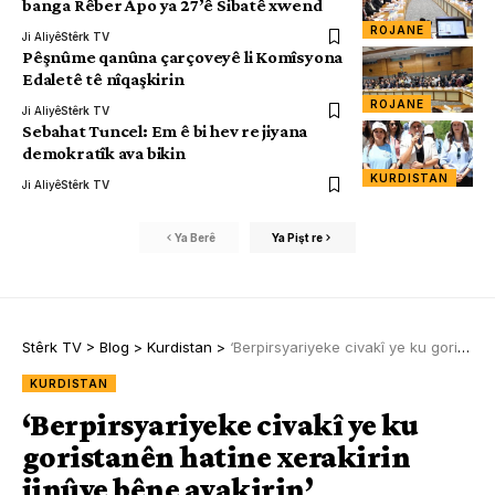
banga Rêber Apo ya 27’ê Sibatê xwend
ROJANE
Ji Aliyê
Stêrk TV
Pêşnûme qanûna çarçoveyê li Komîsyona
Edaletê tê nîqaşkirin
ROJANE
Ji Aliyê
Stêrk TV
Sebahat Tuncel: Em ê bi hev re jiyana
demokratîk ava bikin
KURDISTAN
Ji Aliyê
Stêrk TV
Ya Berê
Ya Pişt re
Stêrk TV
>
Blog
>
Kurdistan
>
‘Berpirsyariyeke civakî ye ku goristanên hatine xerakirin jinûve bêne avakirin’
KURDISTAN
‘Berpirsyariyeke civakî ye ku
goristanên hatine xerakirin
jinûve bêne avakirin’