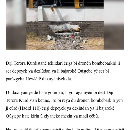
Dijî Terora Kurdistanê têkildarî êrişa bi dronên bombebarkirî li
ser depoyek ya dexlûdan ya li bajarokê Qûştebe yê ser bi
parêzgeha Hewlêrê daxuyaniyek da.
Di daxuyaniyê de hate gotin ku, li gor agahiyên bi dest Dijî
Terora Kurdistan ketine, îro bi rêya du dronên bombebarkirî yên
ji cûrê (Hadid 110) êrişî depoyek ya dexlûdan ya li bajarokê
Qûştepe hate kirin û ziyaneke mezin ya madî çêbû.
Her wisa têkildarî ziyana êrişê wiha hate gotin; “Di encama êrişê