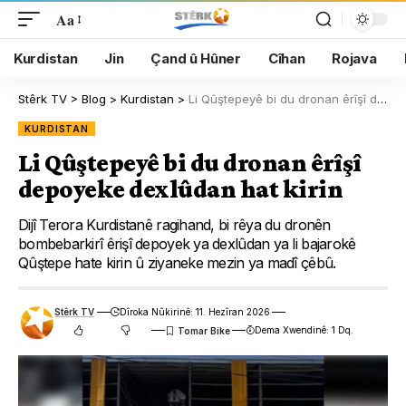
Aa
Kurdistan
Jin
Çand û Hûner
Cîhan
Rojava
Stêrk TV
>
Blog
>
Kurdistan
>
Li Qûştepeyê bi du dronan êrîşî depoyeke dexlûdan hat kirin
KURDISTAN
Li Qûştepeyê bi du dronan êrîşî
depoyeke dexlûdan hat kirin
Dijî Terora Kurdistanê ragihand, bi rêya du dronên
bombebarkirî êrişî depoyek ya dexlûdan ya li bajarokê
Qûştepe hate kirin û ziyaneke mezin ya madî çêbû.
Stêrk TV
Dîroka Nûkirinê: 11. Hezîran 2026
Dema Xwendinê: 1 Dq.