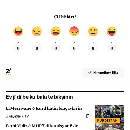
Çi Difikirî?
.
.
.
.
.
.
0
0
0
0
0
0
Nirxandinek Bike
Ev jî di be ku bala te bikşînin
Li Merîwanê 6 Kurd hatin binçavkirin
Ji Aliyê
Stêrk TV
KURDISTAN
Fethî Yildiz ê MHP’î di komîsyonê de