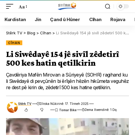
Aa
Kurdistan
Jin
Çand û Hûner
Cîhan
Rojava
Stêrk TV
>
Blog
>
Cîhan
>
Li Siwêdayê 154 jê sivîl zêdetirî 500 kes hatin qetilkirin
CÎHAN
Li Siwêdayê 154 jê sivîl zêdetirî
500 kes hatin qetilkirin
Çavdêriya Mafên Mirovan a Sûriyeyê (SOHR) ragihand ku
li Siwêdayê di pevçûnên bi êrîşên hêzên hikûmeta veguhêz
re dest pê kirin de, zêdetirî 500 kes hatine qetilkirin.
Stêrk TV
Dîroka Nûkirinê: 17. Tîrmeh 2025
Dema Xwendinê: 1 Dq.