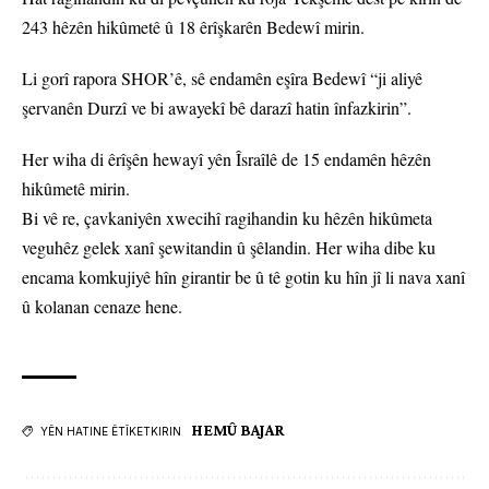
243 hêzên hikûmetê û 18 êrîşkarên Bedewî mirin.
Li gorî rapora SHOR’ê, sê endamên eşîra Bedewî “ji aliyê
şervanên Durzî ve bi awayekî bê darazî hatin înfazkirin”.
Her wiha di êrîşên hewayî yên Îsraîlê de 15 endamên hêzên
hikûmetê mirin.
Bi vê re, çavkaniyên xwecihî ragihandin ku hêzên hikûmeta
veguhêz gelek xanî şewitandin û şêlandin. Her wiha dibe ku
encama komkujiyê hîn girantir be û tê gotin ku hîn jî li nava xanî
û kolanan cenaze hene.
HEMÛ BAJAR
YÊN HATINE ÊTÎKETKIRIN