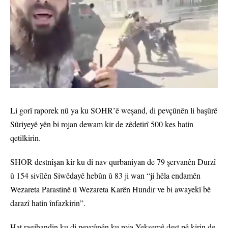
Li gorî raporek nû ya ku SOHR’ê weşand, di pevçûnên li başûrê
Sûriyeyê yên bi rojan dewam kir de zêdetirî 500 kes hatin
qetilkirin.
SHOR destnîşan kir ku di nav qurbaniyan de 79 şervanên Durzî
û 154 sivîlên Siwêdayê hebûn û 83 ji wan “ji hêla endamên
Wezareta Parastinê û Wezareta Karên Hundir ve bi awayekî bê
darazî hatin înfazkirin”.
Hat ragihandin ku di pevçûnên ku roja Yekşemê dest pê kirin de