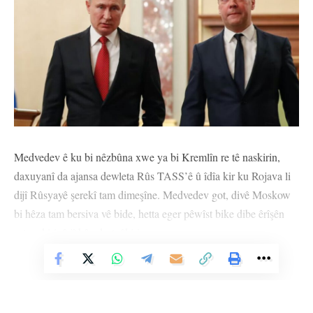
Medvedev ê ku bi nêzbûna xwe ya bi Kremlîn re tê naskirin,
daxuyanî da ajansa dewleta Rûs TASS’ê û îdîa kir ku Rojava li
dijî Rûsyayê şerekî tam dimeşîne. Medvedev got, divê Moskow
bi hêza tam bersiva vê bide, hetta eger pêwîst bike dibe êrîşên
astengkirinê jî bên destpêkirin.
Vê Nûçeyê Bixwîne
Serokê berê yê dewleta Rûs, got, “Divê em li gorî vê yekê
tevbigerin. Divê em bersiveke tam bidin. Eger pêwîst bike, divê
em êrîşên astengkirinê bidin destpêkirin.”