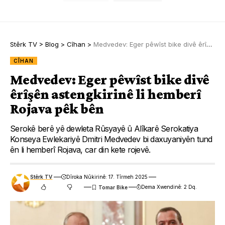
Stêrk TV
>
Blog
>
Cîhan
>
Medvedev: Eger pêwîst bike divê êrîşên astengkirinê li hemberî Rojava pêk bên
CÎHAN
Medvedev: Eger pêwîst bike divê
êrîşên astengkirinê li hemberî
Rojava pêk bên
Serokê berê yê dewleta Rûsyayê û Alîkarê Serokatiya
Konseya Ewlekariyê Dmitri Medvedev bi daxuyaniyên tund
ên li hemberî Rojava, car din kete rojevê.
Stêrk TV
Dîroka Nûkirinê: 17. Tîrmeh 2025
Dema Xwendinê: 2 Dq.