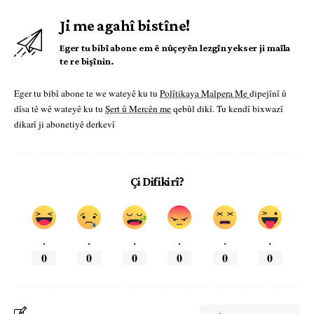
Ji me agahî bistîne!
Eger tu bibî abone em ê nûçeyên lezgîn yekser ji maîla
te re bişînin.
Eger tu bibî abone te we wateyê ku tu
Polîtikaya Malpera Me
dipejînî û
dîsa tê wê wateyê ku tu
Şert û Mercên me
qebûl dikî. Tu kendî bixwazî
dikarî ji abonetiyê derkevî
Çi Difikirî?
.
.
.
.
.
.
0
0
0
0
0
0