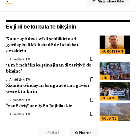
Nirxandinek Bike
Ev jî di be ku bala te bikşînin
Kontrayê dest wî di şehîdkirina 4
gerîlayên li Mehabadê de hebû hat
cezakirin
KURDISTAN
Ji Aliyê
Stêrk TV
‘Em ê nehêlin kuştina jinan di taritiyê de
bimîne’
JIN
Ji Aliyê
Stêrk TV
Xizmên windayan banga avêtina gavên
wêrektir kirin
ROJANE
Ji Aliyê
Stêrk TV
Îranê êrîşî partiyên Rojhilat kir
Ji Aliyê
Stêrk TV
ROJANE
Ya Berê
Ya Pişt re