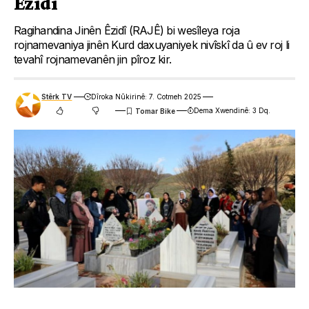
Êzidî
Ragihandina Jinên Êzidî (RAJÊ) bi wesîleya roja
rojnamevaniya jinên Kurd daxuyaniyek nivîskî da û ev roj li
tevahî rojnamevanên jin pîroz kir.
Stêrk TV
Dîroka Nûkirinê: 7. Cotmeh 2025
Dema Xwendinê: 3 Dq.