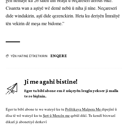
gelî nemaye ku 26 salên din bêaştî û bêçareserî derbas bike.
Cisareta wan a aştiyê wê demê nebû û niha jî nîne. Neçareserî
dide windakirin, aştî dide qezenckirin. Heta ku deriyên Îmraliyê
tên vekirin dê meşa me bidome.”
ENQERE
YÊN HATINE ÊTÎKETKIRIN
Ji me agahî bistîne!
Eger tu bibî abone em ê nûçeyên lezgîn yekser ji maîla
te re bişînin.
Eger tu bibî abone te we wateyê ku tu
Polîtikaya Malpera Me
dipejînî û
dîsa tê wê wateyê ku tu
Şert û Mercên me
qebûl dikî. Tu kendî bixwazî
dikarî ji abonetiyê derkevî