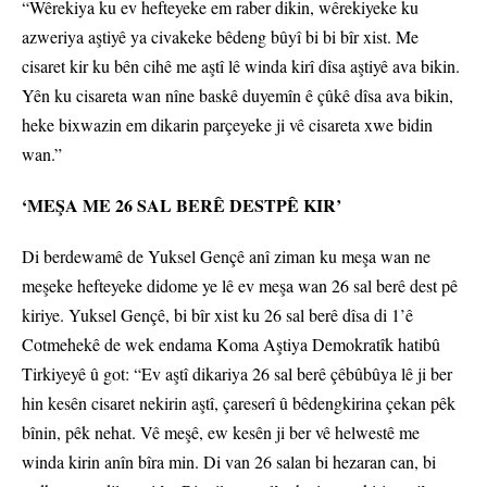
“Wêrekiya ku ev hefteyeke em raber dikin, wêrekiyeke ku
azweriya aştiyê ya civakeke bêdeng bûyî bi bi bîr xist. Me
cisaret kir ku bên cihê me aştî lê winda kirî dîsa aştiyê ava bikin.
Yên ku cisareta wan nîne baskê duyemîn ê çûkê dîsa ava bikin,
heke bixwazin em dikarin parçeyeke ji vê cisareta xwe bidin
wan.”
‘MEŞA ME 26 SAL BERÊ DESTPÊ KIR’
Di berdewamê de Yuksel Gençê anî ziman ku meşa wan ne
meşeke hefteyeke didome ye lê ev meşa wan 26 sal berê dest pê
kiriye. Yuksel Gençê, bi bîr xist ku 26 sal berê dîsa di 1’ê
Cotmehekê de wek endama Koma Aştiya Demokratîk hatibû
Tirkiyeyê û got: “Ev aştî dikariya 26 sal berê çêbûbûya lê ji ber
hin kesên cisaret nekirin aştî, çareserî û bêdengkirina çekan pêk
bînin, pêk nehat. Vê meşê, ew kesên ji ber vê helwestê me
winda kirin anîn bîra min. Di van 26 salan bi hezaran can, bi