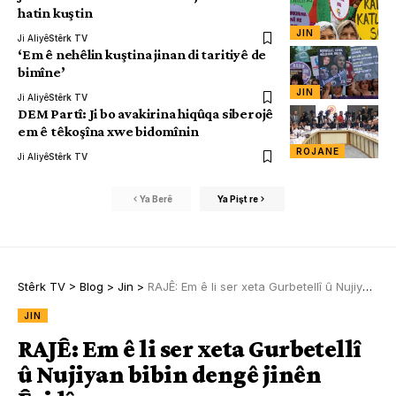
hatin kuştin
JIN
Ji Aliyê
Stêrk TV
‘Em ê nehêlin kuştina jinan di taritiyê de
bimîne’
JIN
Ji Aliyê
Stêrk TV
DEM Partî: Ji bo avakirina hiqûqa siberojê
em ê têkoşîna xwe bidomînin
ROJANE
Ji Aliyê
Stêrk TV
Ya Berê
Ya Pişt re
Stêrk TV
>
Blog
>
Jin
>
RAJÊ: Em ê li ser xeta Gurbetellî û Nujiyan bibin dengê jinên Êzidî
JIN
RAJÊ: Em ê li ser xeta Gurbetellî
û Nujiyan bibin dengê jinên