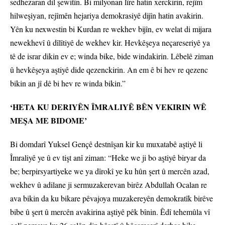
sedhezaran dil şewitîn. Bi milyonan lîre hatin xerckirin, rejîm
hilweşiyan, rejîmên hejariya demokrasiyê dijîn hatin avakirin.
Yên ku nexwestin bi Kurdan re wekhev bijîn, ev welat di mijara
newekhevî û dîlîtiyê de wekhev kir. Hevkêşeya neçareseriyê ya
tê de israr dikin ev e; winda bike, bide windakirin. Lêbelê ziman
û hevkêşeya aştiyê dide qezenckirin. An em ê bi hev re qezenc
bikin an jî dê bi hev re winda bikin.”
‘HETA KU DERIYÊN ÎMRALIYÊ BÊN VEKIRIN WÊ
MEŞA ME BIDOME’
Bi domdarî Yuksel Gençê destnîşan kir ku muxatabê aştiyê li
Îmraliyê ye û ev tişt anî ziman: “Heke we ji bo aştiyê biryar da
be; berpirsyartiyeke we ya dîrokî ye ku hûn şert û mercên azad,
wekhev û adilane ji sermuzakerevan birêz Abdullah Ocalan re
ava bikin da ku bikare pêvajoya muzakereyên demokratîk birêve
bibe û şert û mercên avakirina aştiyê pêk bînin. Êdî tehemûla vî