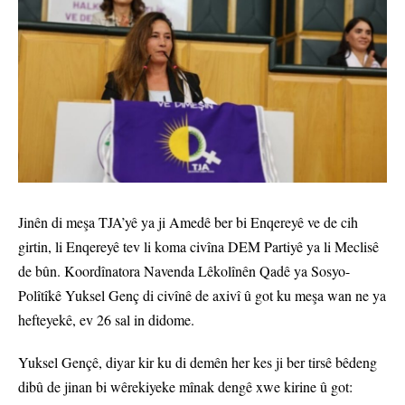
Jinên di meşa TJA’yê ya ji Amedê ber bi Enqereyê ve de cih
girtin, li Enqereyê tev li koma civîna DEM Partiyê ya li Meclisê
de bûn. Koordînatora Navenda Lêkolînên Qadê ya Sosyo-
Polîtîkê Yuksel Genç di civînê de axivî û got ku meşa wan ne ya
hefteyekê, ev 26 sal in didome.
Yuksel Gençê, diyar kir ku di demên her kes ji ber tirsê bêdeng
dibû de jinan bi wêrekiyeke mînak dengê xwe kirine û got: