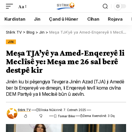
Aa
Kurdistan
Jin
Çand û Hûner
Cîhan
Rojava
Stêrk TV
>
Blog
>
Jin
>
Meşa TJA’yê ya Amed-Enqereyê li Meclîsê ye: Meşa me 26 sal berê destpê kir
JIN
Meşa TJA’yê ya Amed-Enqereyê li
Meclîsê ye: Meşa me 26 sal berê
destpê kir
Jinên ku bi pêşengiya Tevgera Jinên Azad (TJA) ji Amedê
ber bi Enqereyê ve dimeşin, li Enqereyê tevlî koma civîna
DEM Partiyê ya li Meclisê bûn û axivîn.
Stêrk TV
Dîroka Nûkirinê: 7. Cotmeh 2025
Dema Xwendinê: 3 Dq.