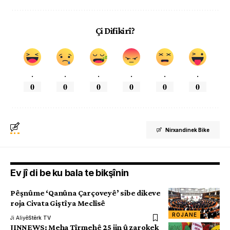
Çi Difikirî?
.
.
.
.
.
.
0
0
0
0
0
0
Nirxandinek Bike
Ev jî di be ku bala te bikşînin
Pêşnûme ‘Qanûna Çarçoveyê’ sibe dikeve
roja Civata Giştî ya Meclîsê
ROJANE
Ji Aliyê
Stêrk TV
JINNEWS: Meha Tîrmehê 25 jin û zarokek