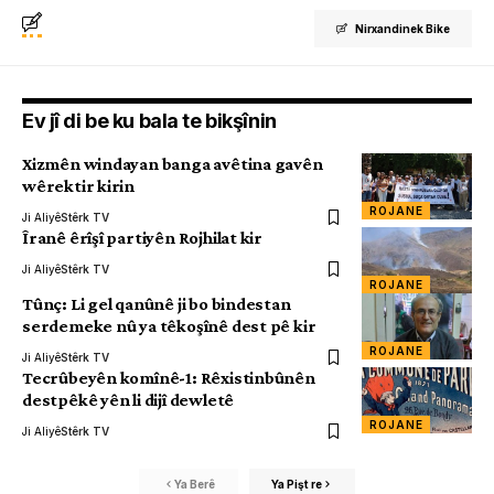
Nirxandinek Bike
Ev jî di be ku bala te bikşînin
Xizmên windayan banga avêtina gavên
wêrektir kirin
ROJANE
Ji Aliyê
Stêrk TV
Îranê êrîşî partiyên Rojhilat kir
Ji Aliyê
Stêrk TV
ROJANE
Tûnç: Li gel qanûnê ji bo bindestan
serdemeke nû ya têkoşînê dest pê kir
ROJANE
Ji Aliyê
Stêrk TV
Tecrûbeyên komînê-1: Rêxistinbûnên
destpêkê yên li dijî dewletê
ROJANE
Ji Aliyê
Stêrk TV
Ya Berê
Ya Pişt re