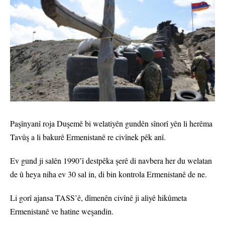
Paşînyanî roja Duşemê bi welatiyên gundên sînorî yên li herêma
Tavûş a li bakurê Ermenistanê re civînek pêk anî.
Ev gund ji salên 1990’î destpêka şerê di navbera her du welatan
de û heya niha ev 30 sal in, di bin kontrola Ermenistanê de ne.
Li gorî ajansa TASS’ê, dîmenên civînê ji aliyê hikûmeta
Ermenistanê ve hatine weşandin.