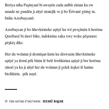
Beriya niha Paşînyanî bi awayên cuda anîbû ziman ku ew
amade ne gundên ji aliyê stratejîk ve ji bo Êrîvanê girîng in,
bidin Azerbaycanê.
Azerbaycan ji bo lihevkirineke aştiyê ku wê pevçûnên li herêma
Qerebaxê bi dawî bike, îadekirina xaka xwe weke pêşemerc
pêşkêş dike.
Her du welatan jî destnîşan kirin ku dixwazin lihevkirineke
aştiyê ya fermî pêk bînin lê belê livehkirina aştiyê ji ber herêma
sînorî ya ku ji aliyê her du welatan jî gelek leşker lê hatine
bicihkirin, pêk nayê.
HEMÛ BAJAR
YÊN HATINE ÊTÎKETKIRIN