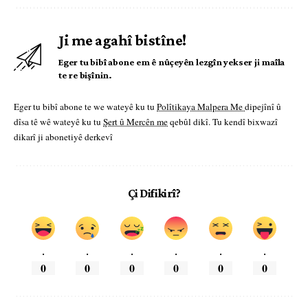
Ji me agahî bistîne!
Eger tu bibî abone em ê nûçeyên lezgîn yekser ji maîla
te re bişînin.
Eger tu bibî abone te we wateyê ku tu
Polîtikaya Malpera Me
dipejînî û
dîsa tê wê wateyê ku tu
Şert û Mercên me
qebûl dikî. Tu kendî bixwazî
dikarî ji abonetiyê derkevî
Çi Difikirî?
.
.
.
.
.
.
0
0
0
0
0
0