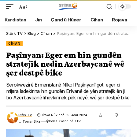
Aa
Kurdistan
Jin
Çand û Hûner
Cîhan
Rojava
Stêrk TV
>
Blog
>
Cîhan
>
Paşînyan: Eger em hin gundên stratejîk nedin Azerbaycanê wê şer destpê bike
CÎHAN
Paşînyan: Eger em hin gundên
stratejîk nedin Azerbaycanê wê
şer destpê bike
Serokwezîrê Ermenistanê Nîkol Paşînyanî got, eger di
mijara îadekirina hin gundên Erîvanê de yên stratejîk ên ji
bo Azerbaycanê lihevkirinek pêk neyê, wê şer destpê bike.
Stêrk TV
Dîroka Nûkirinê: 19. Adar 2024
Dema Xwendinê: 1 Dq.