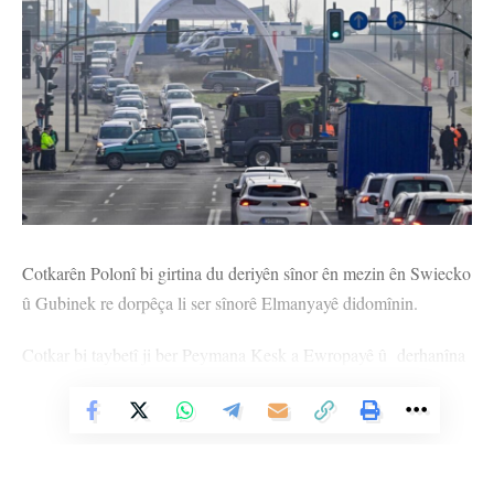
Cotkarên Polonî bi girtina du deriyên sînor ên mezin ên Swiecko
û Gubinek re dorpêça li ser sînorê Elmanyayê didomînin.
Cotkar bi taybetî ji ber Peymana Kesk a Ewropayê û derhanîna
berhemên ji derveyî Yekîtiya Ewropayê, astengiyên îdarî û
hawirdorê yên ku pê re rû bi rû dimînin protesto dikin.
Vê Nûçeyê Bixwîne
Berdevkê polîsên herêmî Marcin Maludy roja Duşemê got,