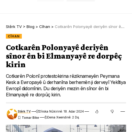
Stêrk TV
>
Blog
>
Cîhan
>
Cotkarên Polonyayê deriyên sînor ên bi Elmanyayê re dorpêç kirin
CÎHAN
Cotkarên Polonyayê deriyên
sînor ên bi Elmanyayê re dorpêç
kirin
Cotkarên Polonî protestokirina rêziknameyên Peymana
Kesk a Ewropayê û derhanîna berhemên ji derveyî Yekîtiya
Ewropî didomînin. Du deriyên mezin ên sînor ên bi
Elmanyayê re dorpûç kirin.
Stêrk TV
Dîroka Nûkirinê: 18. Adar 2024
Dema Xwendinê: 2 Dq.