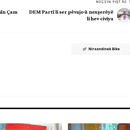
NÛÇEYA PIŞT RE
mîn Çam
DEM Partî li ser pêvajo û nexşerêyê
li hev civiya
Nirxandinek Bike