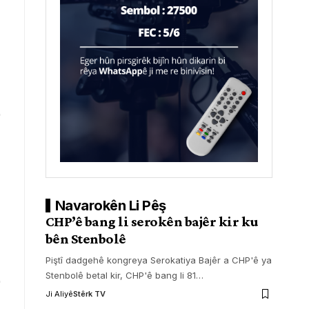
Navarokên Li Pêş
CHP’ê bang li serokên bajêr kir ku
bên Stenbolê
Piştî dadgehê kongreya Serokatiya Bajêr a CHP'ê ya
Stenbolê betal kir, CHP'ê bang li 81
…
Ji Aliyê
Stêrk TV