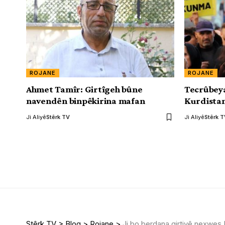
ROJANE
ROJANE
Ahmet Tamîr: Girtîgeh bûne
Tecrûbeya
navendên binpêkirina mafan
Kurdista
Ji Aliyê
Stêrk TV
Ji Aliyê
Stêrk 
Stêrk TV
>
Blog
>
Rojane
>
Ji bo berdana girtiyê nexweş