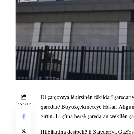
Di çarçoveya lêpirsînên têkildarî şareda
Parvekirin
Şaredarê Buyukçekmeceyê Hasan Akgun 
girtin. Li şûna hersê şaredaran wekîlên şa
Hilbijartina destpêkê li Şaredariya Gazî