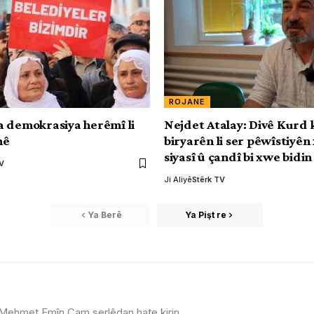
ROJANE
 demokrasiya herêmî li
Nejdet Atalay: Divê Kurd 
nê
biryarên li ser pêwîstiyên
siyasî û çandî bi xwe bidin
TV
Ji Aliyê
Stêrk TV
Ya Berê
Ya Pişt re
 Mehmet Emîn Çam serlêdan hate kirin