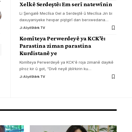
Xelkê Serdeştê: Em serî natewînin
Li Şengalê Meclîsa Gel a Serdeştê û Meclîsa Jin bi
daxuyaniyeke hevpar piştgirî dan berxwedana
…
Ji Aliyê
Stêrk TV
Komîteya Perwerdeyê ya KCK’ê:
Parastina ziman parastina
Kurdistanê ye
Komîteya Perwerdeyê ya KCK'ê roja zimanê dayikê
pîroz kir û got, “Divê neyê jibîrkirin ku
…
Ji Aliyê
Stêrk TV