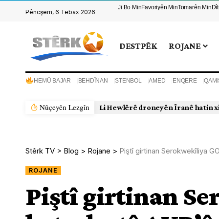
Ji Bo Min
Favoriyên Min
Tomarên Min
Dî
Pêncşem, 6 Tebax 2026
DESTPÊK
ROJANE
HEMÛ BAJAR
BEHDÎNAN
STENBOL
AMED
ENQERE
QAMI
Nûçeyên Lezgîn
Li Hewlêrê droneyên Îranê hatin x
Stêrk TV
>
Blog
>
Rojane
>
Piştî girtinan Serokwekîliya 
ROJANE
Piştî girtinan S