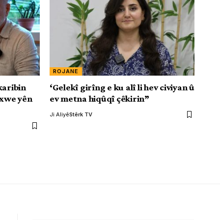
ROJANE
karibin
‘Gelekî girîng e ku alî li hev civiyan û
 xwe yên
ev metna hiqûqî çêkirin”
Ji Aliyê
Stêrk TV