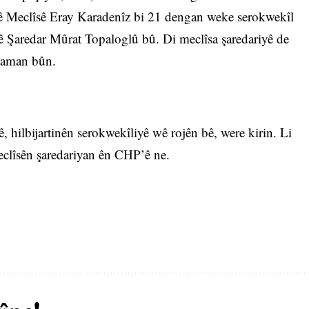
 Meclîsê Eray Karadenîz bi 21 dengan weke serokwekîl
rê Şaredar Mûrat Topaloglû bû. Di meclîsa şaredariyê de
daman bûn.
 hilbijartinên serokwekîliyê wê rojên bê, were kirin. Li
clîsên şaredariyan ên CHP’ê ne.