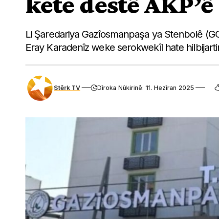
kete destê AKP’ê
Li Şaredariya Gazîosmanpaşa ya Stenbolê (GO
Eray Karadenîz weke serokwekîl hate hilbijarti
Stêrk TV
Dîroka Nûkirinê: 11. Hezîran 2025