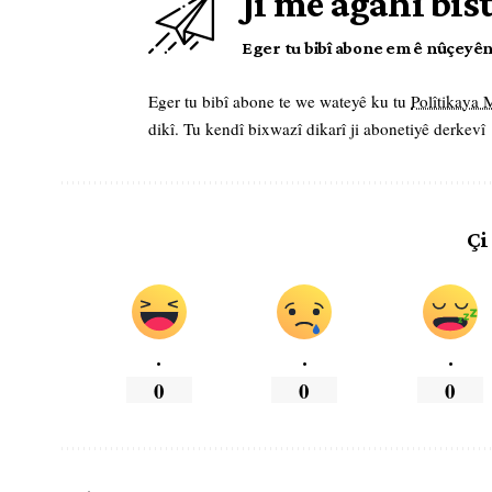
Ji me agahî bis
Eger tu bibî abone em ê nûçeyên l
Eger tu bibî abone te we wateyê ku tu
Polîtikaya
dikî. Tu kendî bixwazî dikarî ji abonetiyê derkevî
Çi
.
.
.
0
0
0