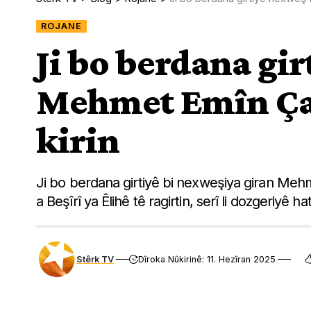
ROJANE
Ji bo berdana gi
Mehmet Emîn Ça
kirin
Ji bo berdana girtiyê bi nexweşiya giran Mehme
a Beşîrî ya Êlihê tê ragirtin, serî li dozgeriyê ha
Stêrk TV
Dîroka Nûkirinê: 11. Hezîran 2025