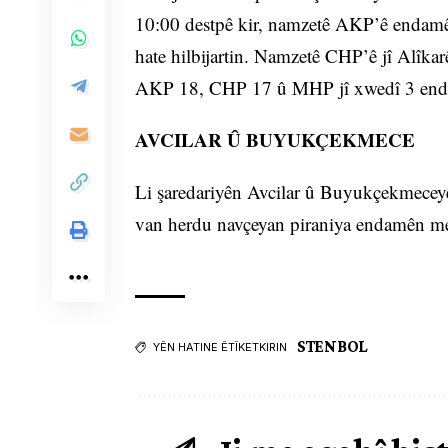
10:00 destpê kir, namzetê AKP’ê endamê
hate hilbijartin. Namzetê CHP’ê jî Alîka
AKP 18, CHP 17 û MHP jî xwedî 3 en
AVCILAR Û BUYUKÇEKMECE
Li şaredariyên Avcilar û Buyukçekmeceyê,
van herdu navçeyan piraniya endamên me
STENBOL
YÊN HATINE ÊTÎKETKIRIN