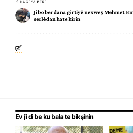
NÛÇEYA BERÊ
Ji bo berdana girtiyê nexweş Mehmet E
serlêdan hate kirin
Ev jî di be ku bala te bikşînin