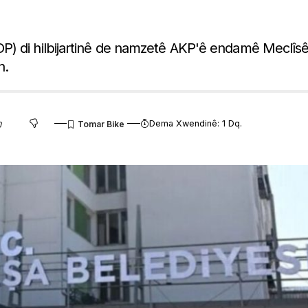
P) di hilbijartinê de namzetê AKP'ê endamê Meclîs
n.
Dema Xwendinê: 1 Dq.