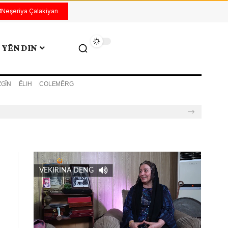
Neşeriya Çalakiyan
YÊN DIN
ZGÎN
ÊLIH
COLEMÊRG
VEKIRINA DENG