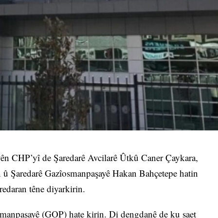
riyên CHP’yî de Şaredarê Avcilarê Ûtkû Caner Çaykara,
û Şaredarê Gazîosmanpaşayê Hakan Bahçetepe hatin
redaran têne diyarkirin.
osmanpaşayê (GOP) hate kirin. Di dengdanê de ku saet