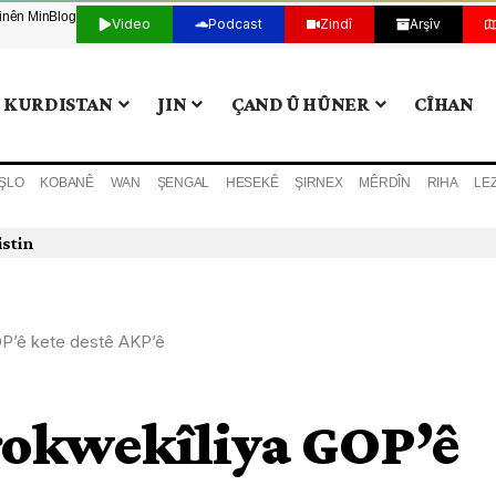
tinên Min
Blog
Video
Podcast
Zindî
Arşîv
KURDISTAN
JIN
ÇAND Û HÛNER
CÎHAN
ŞLO
KOBANÊ
WAN
ŞENGAL
HESEKÊ
ŞIRNEX
MÊRDÎN
RIHA
LE
istin
GOP’ê kete destê AKP’ê
erokwekîliya GOP’ê