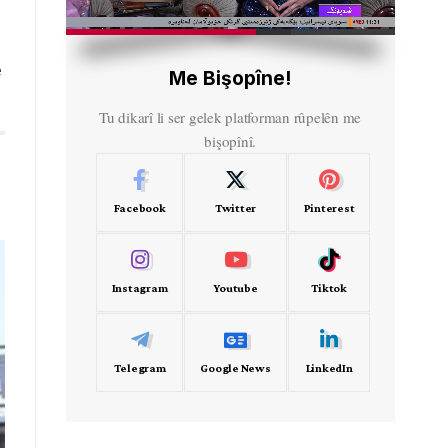
HD
00:44
ê
Me Bişopîne!
Tu dikarî li ser gelek platforman rûpelên me
bişopînî.
Facebook
Twitter
Pinterest
Instagram
Youtube
Tiktok
Telegram
Google News
LinkedIn