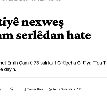
rtiyê nexweş
m serlêdan hate
t Emîn Çam ê 73 salî ku li Girtîgeha Girtî ya Tîpa T
te dayin.
Dema Xwendinê: 1 Dq.