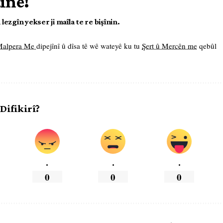
tîne!
ezgîn yekser ji maîla te re bişînin.
 Malpera Me
dipejînî û dîsa tê wê wateyê ku tu
Şert û Mercên me
qebûl
 Difikirî?
.
.
.
0
0
0