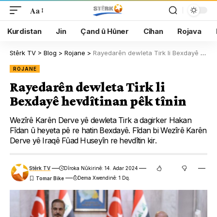
Aa
Kurdistan
Jin
Çand û Hûner
Cîhan
Rojava
Stêrk TV
>
Blog
>
Rojane
>
Rayedarên dewleta Tirk li Bexdayê hevdîtinan pêk tînin
ROJANE
Rayedarên dewleta Tirk li
Bexdayê hevdîtinan pêk tînin
Wezîrê Karên Derve yê dewleta Tirk a dagirker Hakan
Fîdan û heyeta pê re hatin Bexdayê. Fîdan bi Wezîrê Karên
Derve yê Iraqê Fûad Huseyîn re hevdîtin kir.
Stêrk TV
Dîroka Nûkirinê: 14. Adar 2024
Dema Xwendinê: 1 Dq.