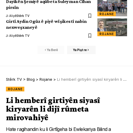
Dayikên Şemiyê aqûbeta Suleyman Cîhan
pirsîn
ROJANE
Ji Aliyê
Stêrk TV
Girtî Aydin Ogûz ê piyê wî şikestî nabin
nexweşxaneyê
ROJANE
Ji Aliyê
Stêrk TV
Ya Berê
Ya Pişt re
Stêrk TV
>
Blog
>
Rojane
>
Li hemberî girtiyên siyasî kiryarên li dijî rûmeta mirovahiyê
ROJANE
Li hemberî girtiyên siyasî
kiryarên li dijî rûmeta
mirovahiyê
Hate ragihandin ku li Girtîgeha bi Ewlekariya Bilind a