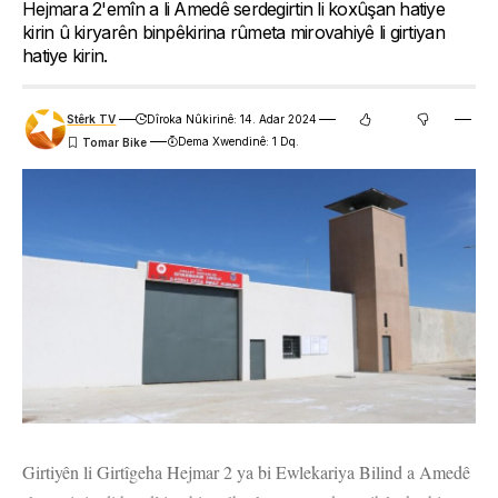
Hejmara 2'emîn a li Amedê serdegirtin li koxûşan hatiye
kirin û kiryarên binpêkirina rûmeta mirovahiyê li girtiyan
hatiye kirin.
Stêrk TV
Dîroka Nûkirinê: 14. Adar 2024
Dema Xwendinê: 1 Dq.
Girtiyên li Girtîgeha Hejmar 2 ya bi Ewlekariya Bilind a Amedê