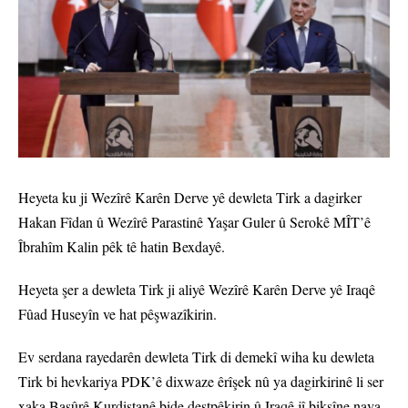
Heyeta ku ji Wezîrê Karên Derve yê dewleta Tirk a dagirker
Hakan Fîdan û Wezîrê Parastinê Yaşar Guler û Serokê MÎT’ê
Îbrahîm Kalin pêk tê hatin Bexdayê.
Heyeta şer a dewleta Tirk ji aliyê Wezîrê Karên Derve yê Iraqê
Fûad Huseyîn ve hat pêşwazîkirin.
Ev serdana rayedarên dewleta Tirk di demekî wiha ku dewleta
Tirk bi hevkariya PDK’ê dixwaze êrîşek nû ya dagirkirinê li ser
xaka Başûrê Kurdistanê bide destpêkirin û Iraqê jî bikşîne nava