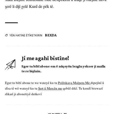
şerê li dijî gelê Kurd de pêk tê.
BEXDA
YÊN HATINE ÊTÎKETKIRIN
Ji me agahî bistîne!
Eger tu bibî abone em ê nûçeyên lezgîn yekser ji maîla
te re bişînin.
Eger tu bibî abone te we wateyê ku tu
Polîtikaya Malpera Me
dipejînî û
dîsa tê wê wateyê ku tu
Şert û Mercên me
qebûl dikî. Tu kendî bixwazî
dikarî ji abonetiyê derkevî