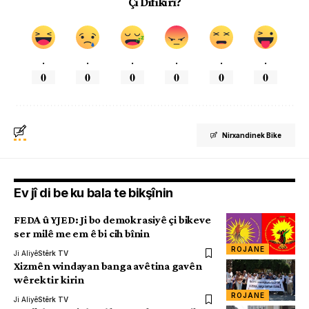
Çi Difikirî?
.
.
.
.
.
.
0
0
0
0
0
0
Nirxandinek Bike
Ev jî di be ku bala te bikşînin
FEDA û YJED: Ji bo demokrasiyê çi bikeve
ser milê me em ê bi cih bînin
ROJANE
Ji Aliyê
Stêrk TV
Xizmên windayan banga avêtina gavên
wêrektir kirin
ROJANE
Ji Aliyê
Stêrk TV