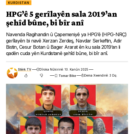
KURDISTAN
HPG’ê 5 gerîlayên sala 2019’an
şehîd bûne, bi bîr anî
Navenda Ragihandin û Çapemeniyê ya HPG’ê (HPG-NRÇ)
gerîlayên bi navê Xerzan Zerdeş, Navdar Serkeftin, Adir
Bistin, Cesur Botan û Bager Ararat ên ku sala 2019’an li
qadên cuda yên Kurdistanê şehîd bûne, bi bîr anî.
Stêrk TV
Dîroka Nûkirinê: 10. Kanûn 2025
Dema Xwendinê: 3 Dq.