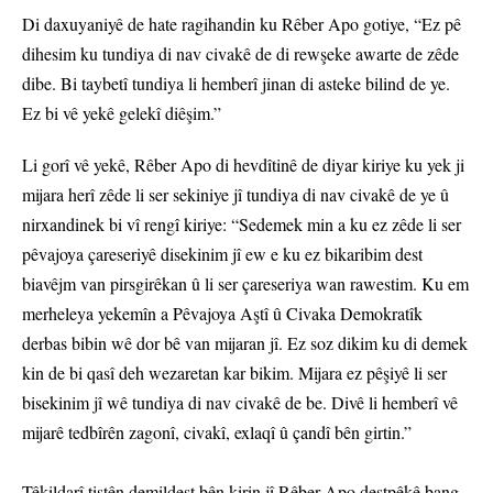
Di daxuyaniyê de hate ragihandin ku Rêber Apo gotiye, “Ez pê
dihesim ku tundiya di nav civakê de di rewşeke awarte de zêde
dibe. Bi taybetî tundiya li hemberî jinan di asteke bilind de ye.
Ez bi vê yekê gelekî diêşim.”
Li gorî vê yekê, Rêber Apo di hevdîtinê de diyar kiriye ku yek ji
mijara herî zêde li ser sekiniye jî tundiya di nav civakê de ye û
nirxandinek bi vî rengî kiriye: “Sedemek min a ku ez zêde li ser
pêvajoya çareseriyê disekinim jî ew e ku ez bikaribim dest
biavêjm van pirsgirêkan û li ser çareseriya wan rawestim. Ku em
merheleya yekemîn a Pêvajoya Aştî û Civaka Demokratîk
derbas bibin wê dor bê van mijaran jî. Ez soz dikim ku di demek
kin de bi qasî deh wezaretan kar bikim. Mijara ez pêşiyê li ser
bisekinim jî wê tundiya di nav civakê de be. Divê li hemberî vê
mijarê tedbîrên zagonî, civakî, exlaqî û çandî bên girtin.”
Têkildarî tiştên demildest bên kirin jî Rêber Apo destpêkê bang