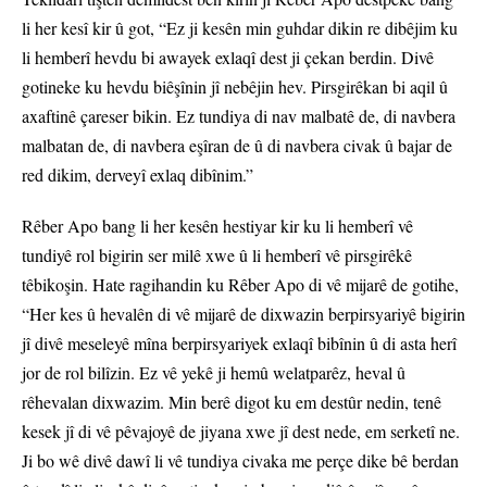
li her kesî kir û got, “Ez ji kesên min guhdar dikin re dibêjim ku
li hemberî hevdu bi awayek exlaqî dest ji çekan berdin. Divê
gotineke ku hevdu biêşînin jî nebêjin hev. Pirsgirêkan bi aqil û
axaftinê çareser bikin. Ez tundiya di nav malbatê de, di navbera
malbatan de, di navbera eşîran de û di navbera civak û bajar de
red dikim, derveyî exlaq dibînim.”
Rêber Apo bang li her kesên hestiyar kir ku li hemberî vê
tundiyê rol bigirin ser milê xwe û li hemberî vê pirsgirêkê
têbikoşin. Hate ragihandin ku Rêber Apo di vê mijarê de gotihe,
“Her kes û hevalên di vê mijarê de dixwazin berpirsyariyê bigirin
jî divê meseleyê mîna berpirsyariyek exlaqî bibînin û di asta herî
jor de rol bilîzin. Ez vê yekê ji hemû welatparêz, heval û
rêhevalan dixwazim. Min berê digot ku em destûr nedin, tenê
kesek jî di vê pêvajoyê de jiyana xwe jî dest nede, em serketî ne.
Ji bo wê divê dawî li vê tundiya civaka me perçe dike bê berdan