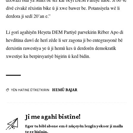
divê civakê rêxistin bike û ji xwe bawer be. Potansiyela wê li
derdora ji sedî 20’an e.”
Li gorî agahiyên Heyeta DEM Partiyê parvekirin Rêber Apo di
hevdîtina dawî de herî zêde li ser zagona ji bo entegrasyonê bê
derxistin rawestiya ye û ji hemû kes û derdorên demokratîk
xwestiye ku berpirsyariyê bigirin û ked bidin.
HEMÛ BAJAR
YÊN HATINE ÊTÎKETKIRIN
Ji me agahî bistîne!
Eger tu bibî abone em ê nûçeyên lezgîn yekser ji maîla
te re bişînin.