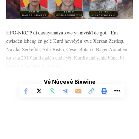
HPG-NRÇ’ê di daxuyanaiya xwe ya nivîskî de got, “Em
ewladên leheng ên gelê Kurd hevrêyên xwe Xerzan Zerdeşt,
Navdar Serkeftin, Adir Bistin, Cesur Botan û Bager Ararat ên
ku sala 2019’an li qadên cuda yên Kurdistanê şehîd bûne, bi
rêzdarî û hezkirin bi bîr tînin.”
Di dewama daxuyaniyê de ev tişt hatin diyarkirin:
Vê Nûçeyê Bixwîne
“Hevrêyên me mîna her ciwanên Kurd ên bi rûmet xeteriya
qirkirinê ya li hemberî gelê me dîtin û hîs kirin, di tevahiya
jiyana xwe de ji bo azadiya gelê me têkoşîneke bêhempa
meşandin. Hevrêyên me bi îdeolojiya Apoyî xwe jinûve ava
kirin, di kesayeta xwe de guhertinên bêhempa ava kirin. Weke
milîtanên samîmî, dirûst û kedkar di dilê hemû hevrêyên xwe de