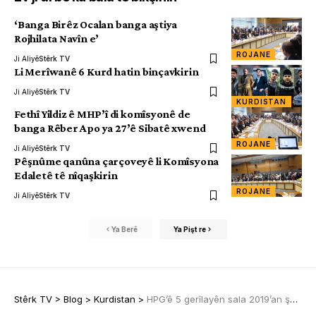
‘Banga Birêz Ocalan banga aştiya
Rojhilata Navîn e’
ROJANE
Ji Aliyê
Stêrk TV
Li Merîwanê 6 Kurd hatin binçavkirin
Ji Aliyê
Stêrk TV
KURDISTAN
Fethî Yildiz ê MHP’î di komîsyonê de
banga Rêber Apo ya 27’ê Sibatê xwend
ROJANE
Ji Aliyê
Stêrk TV
Pêşnûme qanûna çarçoveyê li Komîsyona
Edaletê tê nîqaşkirin
ROJANE
Ji Aliyê
Stêrk TV
Ya Berê
Ya Pişt re
Stêrk TV
>
Blog
>
Kurdistan
>
HPG’ê 5 gerîlayên sala 2019’an şehîd bûne, bi bîr anî