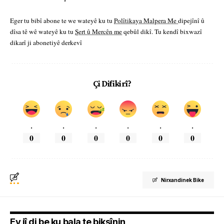
Eger tu bibî abone te we wateyê ku tu
Polîtikaya Malpera Me
dipejînî û
dîsa tê wê wateyê ku tu
Şert û Mercên me
qebûl dikî. Tu kendî bixwazî
dikarî ji abonetiyê derkevî
Çi Difikirî?
.
.
.
.
.
.
0
0
0
0
0
0
Nirxandinek Bike
Ev jî di be ku bala te bikşînin