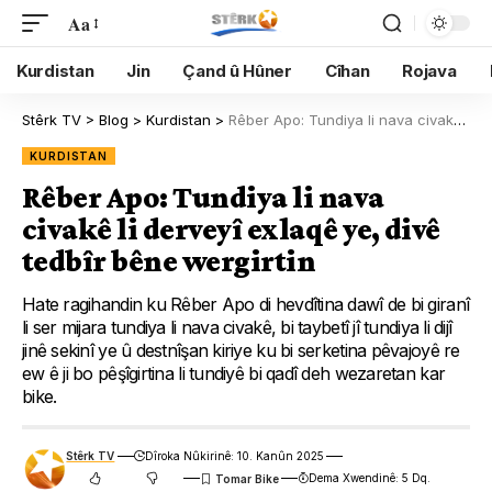
Aa
Kurdistan
Jin
Çand û Hûner
Cîhan
Rojava
Stêrk TV
>
Blog
>
Kurdistan
>
Rêber Apo: Tundiya li nava civakê li derveyî exlaqê ye, divê tedbîr bêne wergirtin
KURDISTAN
Rêber Apo: Tundiya li nava
civakê li derveyî exlaqê ye, divê
tedbîr bêne wergirtin
Hate ragihandin ku Rêber Apo di hevdîtina dawî de bi giranî
li ser mijara tundiya li nava civakê, bi taybetî jî tundiya li dijî
jinê sekinî ye û destnîşan kiriye ku bi serketina pêvajoyê re
ew ê ji bo pêşîgirtina li tundiyê bi qadî deh wezaretan kar
bike.
Stêrk TV
Dîroka Nûkirinê: 10. Kanûn 2025
Dema Xwendinê: 5 Dq.