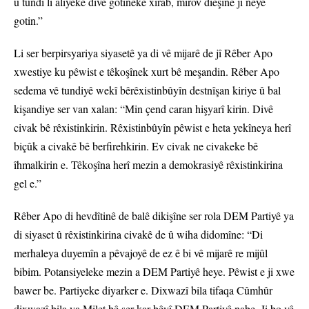
û tundî li aliyekê divê gotineke xirab, mirov diêşîne jî neyê
gotin.”
Li ser berpirsyariya siyasetê ya di vê mijarê de jî Rêber Apo
xwestiye ku pêwist e têkoşînek xurt bê meşandin. Rêber Apo
sedema vê tundiyê wekî bêrêxistinbûyîn destnîşan kiriye û bal
kişandiye ser van xalan: “Min çend caran hişyarî kirin. Divê
civak bê rêxistinkirin. Rêxistinbûyîn pêwist e heta yekîneya herî
biçûk a civakê bê berfirehkirin. Ev civak ne civakeke bê
îhmalkirin e. Têkoşîna herî mezin a demokrasiyê rêxistinkirina
gel e.”
Rêber Apo di hevdîtinê de balê dikişîne ser rola DEM Partiyê ya
di siyaset û rêxistinkirina civakê de û wiha didomîne: “Di
merhaleya duyemîn a pêvajoyê de ez ê bi vê mijarê re mijûl
bibim. Potansiyeleke mezin a DEM Partiyê heye. Pêwist e ji xwe
bawer be. Partiyeke diyarker e. Dixwazî bila tifaqa Cûmhûr
dixwazî bila ya Milet bê ser kar bêyî DEM Partiyê nabe. Ji bo vê