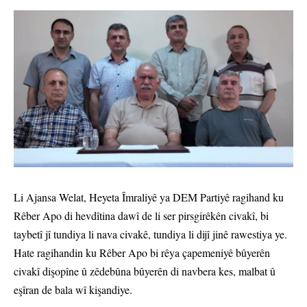
Li Ajansa Welat, Heyeta Îmraliyê ya DEM Partiyê ragihand ku
Rêber Apo di hevdîtina dawî de li ser pirsgirêkên civakî, bi
taybetî jî tundiya li nava civakê, tundiya li dijî jinê rawestiya ye.
Hate ragihandin ku Rêber Apo bi rêya çapemeniyê bûyerên
civakî dişopîne û zêdebûna bûyerên di navbera kes, malbat û
eşîran de bala wî kişandiye.