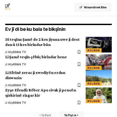
Nirxandinek Bike
Ev jî di be ku bala te bikşînin
Di teqîna Şamê de 2 kes jiyana xwe ji dest
dan û 13 kes birîndar bûn
ROJAVA
Ji Aliyê
Stêrk TV
Li Şamê teqîn çêbû; birîndar hene
Ji Aliyê
Stêrk TV
ROJAVA
Li Efrînê xerac ji xwediyên erdan
dixwazin
ROJAVA
Ji Aliyê
Stêrk TV
Eyşe Efendî: Rêber Apo civak ji pencên
qirkirinê rizgar kir
ROJAVA
Ji Aliyê
Stêrk TV
Ya Berê
Ya Pişt re