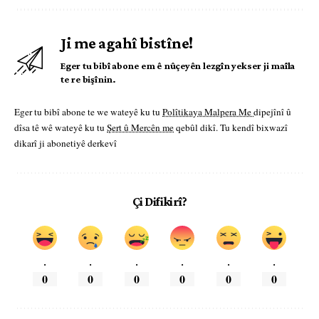
Ji me agahî bistîne!
Eger tu bibî abone em ê nûçeyên lezgîn yekser ji maîla
te re bişînin.
Eger tu bibî abone te we wateyê ku tu
Polîtikaya Malpera Me
dipejînî û
dîsa tê wê wateyê ku tu
Şert û Mercên me
qebûl dikî. Tu kendî bixwazî
dikarî ji abonetiyê derkevî
Çi Difikirî?
.
.
.
.
.
.
0
0
0
0
0
0