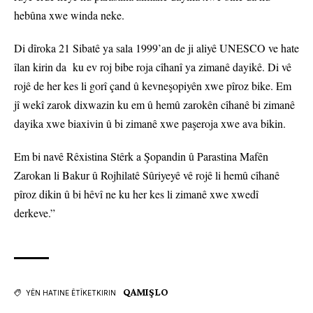
hebûna xwe winda neke.
Di dîroka 21 Sibatê ya sala 1999’an de ji aliyê UNESCO ve hate
îlan kirin da ku ev roj bibe roja cîhanî ya zimanê dayikê. Di vê
rojê de her kes li gorî çand û kevneşopiyên xwe pîroz bike. Em
jî wekî zarok dixwazin ku em û hemû zarokên cîhanê bi zimanê
dayika xwe biaxivin û bi zimanê xwe paşeroja xwe ava bikin.
Em bi navê Rêxistina Stêrk a Şopandin û Parastina Mafên
Zarokan li Bakur û Rojhilatê Sûriyeyê vê rojê li hemû cîhanê
pîroz dikin û bi hêvî ne ku her kes li zimanê xwe xwedî
derkeve.”
QAMIŞLO
YÊN HATINE ÊTÎKETKIRIN