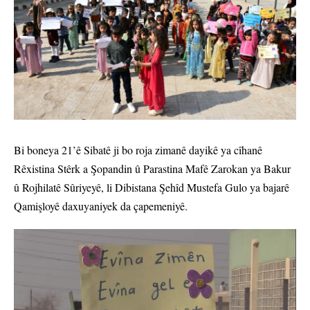
Bi boneya 21’ê Sibatê ji bo roja zimanê dayikê ya cîhanê
Rêxistina Stêrk a Şopandin û Parastina Mafê Zarokan ya Bakur
û Rojhilatê Sûriyeyê, li Dibistana Şehîd Mustefa Gulo ya bajarê
Qamişloyê daxuyaniyek da çapemeniyê.