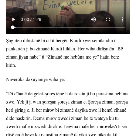
Şagirtên dibistanê bi cil û bergên Kurdî xwe xemilandin û
pankartên ji bo zimanê Kurdî hildan. Her wiha dirûşmên “Bê
ziman jiyan nabe” û “Zimanê me hebûna me ye” hatin berz
kirin.
Naveroka daxuyaniyê wiha ye:
“Di cîhanê de gelek şoreş têne li darxistin ji bo parastina hebûna
xwe. Yek jî ji wan şoreşan şoreşa ziman e. Şoreşa ziman, şoreşa
herî girîng e. Ji ber mirov bi zimanê dayika xwe li hemû cîhanê
dide naskirin. Dema mirov xwedî ziman be tê wateya ku tu
xwedî maf e û xwedî dîrok e. Lewma mafê her mirovekê/î li ser
rûyê erdê heye ku parastina zimanê dayika xwe bike da kû