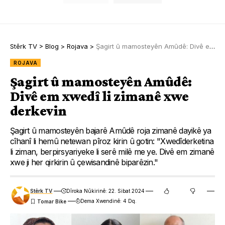
Stêrk TV
>
Blog
>
Rojava
>
Şagirt û mamosteyên Amûdê: Divê em xwedî li zimanê xwe derkevin
ROJAVA
Şagirt û mamosteyên Amûdê:
Divê em xwedî li zimanê xwe
derkevin
Şagirt û mamosteyên bajarê Amûdê roja zimanê dayikê ya
cîhanî li hemû netewan pîroz kirin û gotin: "Xwedîderketina
li ziman, berpirsyariyeke li serê milê me ye. Divê em zimanê
xwe ji her qirkirin û çewisandinê biparêzin."
Stêrk TV
Dîroka Nûkirinê: 22. Sibat 2024
Dema Xwendinê: 4 Dq.