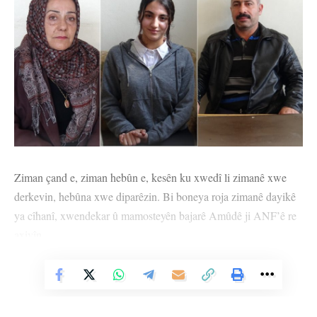
Ziman çand e, ziman hebûn e, kesên ku xwedî li zimanê xwe
derkevin, hebûna xwe diparêzin. Bi boneya roja zimanê dayikê
ya cîhanî, xwendekar û mamosteyên bajarê Amûdê ji ANF’ê re
axivîn.
Mamosteya jineolojî ya Dibistana Amadeyî ya Viyan Amara ya
Vê Nûçeyê Bixwîne
li bajêr, Perwîn Ehmed roja zimanê dayikê ya cîhanî li her milet
û netewan pîroz kir û got: “Ev roj ji her gelekî re bi wate ye.