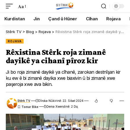
Aa
Kurdistan
Jin
Çand û Hûner
Cîhan
Rojava
Stêrk TV
>
Blog
>
Rojava
>
Rêxistina Stêrk roja zimanê dayikê ya cihanî pîroz kir
ROJAVA
Rêxistina Stêrk roja zimanê
dayikê ya cihanî pîroz kir
Ji bo roja zimanê dayikê ya cîhanê, zarokan destnîşan kir
ku ew ê bi zimanê dayika xwe biaxivin û bi zimanê xwe
paşeroja xwe ava bikin.
Stêrk TV
Dîroka Nûkirinê: 22. Sibat 2024
Dema Xwendinê: 2 Dq.