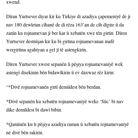
xwend.
Dîran Yurtsever diyar kir ku Tirkiye di azadiya çapemeniyê de ji
nav 180 dewletan cîhanê de di rêza 163’an de cih digire û da
zanîn ku rojnamevan ji ber kar û xebatên xwe tên girtin. Dîren
Yurtsever destnîşan kir ku bi girtina rojnamevanan mafê
wergirtina agahiyan a gel jî tê astengkirin.
Dîren Yurtsever xwest sepanên li pêşiya rojnamevaniyê wek
astengî disekinin bên bidawîkirin û ev daxwaz rêz kirin:
“*Divê rojnamevanên girtî demildest bên berdan.
*Divê sepanên ku xebatên rojnamevaniyê weke ‘Sûc’ bi nav
dike demildest bi dawî bibin.
*Qanûnên ku li pêşiya azadiya raman û xebatên rojnamevaniyê
ne divê bên rakirin.