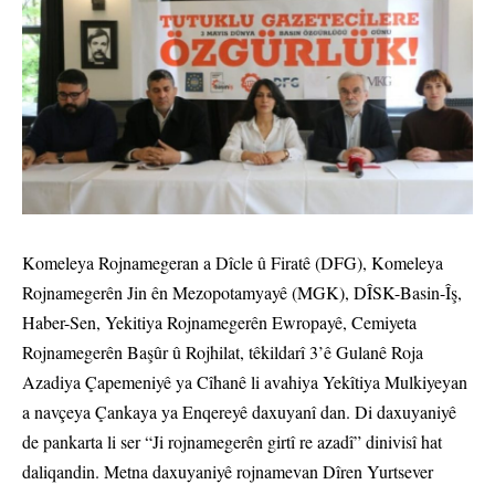
Komeleya Rojnamegeran a Dîcle û Firatê (DFG), Komeleya
Rojnamegerên Jin ên Mezopotamyayê (MGK), DÎSK-Basin-Îş,
Haber-Sen, Yekitiya Rojnamegerên Ewropayê, Cemiyeta
Rojnamegerên Başûr û Rojhilat, têkildarî 3’ê Gulanê Roja
Azadiya Çapemeniyê ya Cîhanê li avahiya Yekîtiya Mulkiyeyan
a navçeya Çankaya ya Enqereyê daxuyanî dan. Di daxuyaniyê
de pankarta li ser “Ji rojnamegerên girtî re azadî” dinivisî hat
daliqandin. Metna daxuyaniyê rojnamevan Dîren Yurtsever