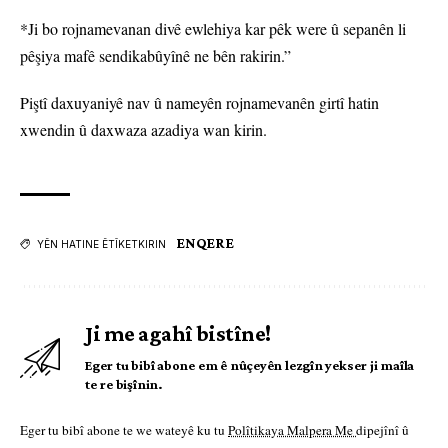
*Ji bo rojnamevanan divê ewlehiya kar pêk were û sepanên li
pêşiya mafê sendikabûyînê ne bên rakirin.”
Piştî daxuyaniyê nav û nameyên rojnamevanên girtî hatin
xwendin û daxwaza azadiya wan kirin.
ENQERE
YÊN HATINE ÊTÎKETKIRIN
Ji me agahî bistîne!
Eger tu bibî abone em ê nûçeyên lezgîn yekser ji maîla
te re bişînin.
Eger tu bibî abone te we wateyê ku tu
Polîtikaya Malpera Me
dipejînî û