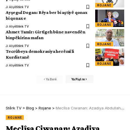
ROJANE
Ji Aliyê
Stêrk TV
Ayşegul Dogan: Rêya ber bi aştiyê qonax
bi qonax e
ROJANE
Ji Aliyê
Stêrk TV
Ahmet Tamîr: Girtîgeh bûne navendên
binpêkirina mafan
ROJANE
Ji Aliyê
Stêrk TV
Tecrûbeya demokrasiya herêmî li
Kurdistanê
ROJANE
Ji Aliyê
Stêrk TV
Ya Berê
Ya Pişt re
Stêrk TV
>
Blog
>
Rojane
>
Meclîsa Ciwanan: Azadiya Abdullah Ocalan navenda xeta me ya têkoşînê ye
ROJANE
Meclîsa Ciwanan: Azadiya