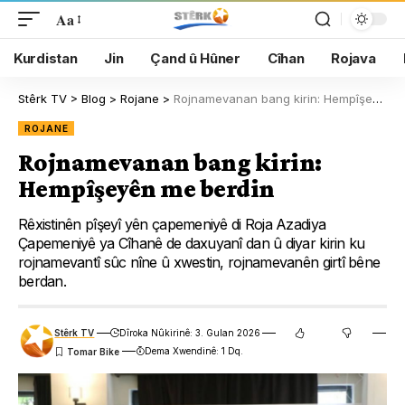
Aa
Kurdistan
Jin
Çand û Hûner
Cîhan
Rojava
Stêrk TV
>
Blog
>
Rojane
>
Rojnamevanan bang kirin: Hempîşeyên me berdin
ROJANE
Rojnamevanan bang kirin:
Hempîşeyên me berdin
Rêxistinên pîşeyî yên çapemeniyê di Roja Azadiya
Çapemeniyê ya Cîhanê de daxuyanî dan û diyar kirin ku
rojnamevantî sûc nîne û xwestin, rojnamevanên girtî bêne
berdan.
Stêrk TV
Dîroka Nûkirinê: 3. Gulan 2026
Dema Xwendinê: 1 Dq.