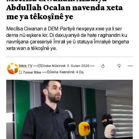
Abdullah Ocalan navenda xeta
me ya têkoşînê ye
Meclîsa Ciwanan a DEM Partiyê nexşeya xwe ya li ser
dema nû eşkere kir. Di daxuyaniyê de hate ragihandin ku
navnîşana çareseriyê Îmrali ye û statuya Îmraliyê bingeha
xeta wan a têkoşînê ye.
Stêrk TV
Dîroka Nûkirinê: 3. Gulan 2026
Dema Xwendinê: 4 Dq.