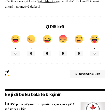
dîsa tê wê wateyê ku tu
Şert û Mercên me
qebûl dikî. Tu kendî bixwazî
dikarî ji abonetiyê derkevî
Çi Difikirî?
.
.
.
.
.
.
0
0
0
0
0
0
Nirxandinek Bike
Ev jî di be ku bala te bikşînin
ÎHD’ê ji bo pêşnûme qanûna çarçoveyê 7
pêşniyar kir