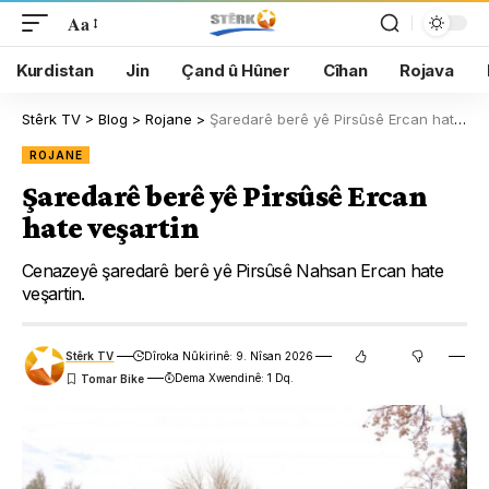
Aa
Kurdistan
Jin
Çand û Hûner
Cîhan
Rojava
Stêrk TV
>
Blog
>
Rojane
>
Şaredarê berê yê Pirsûsê Ercan hate veşartin
ROJANE
Şaredarê berê yê Pirsûsê Ercan
hate veşartin
Cenazeyê şaredarê berê yê Pirsûsê Nahsan Ercan hate
veşartin.
Stêrk TV
Dîroka Nûkirinê: 9. Nîsan 2026
Dema Xwendinê: 1 Dq.