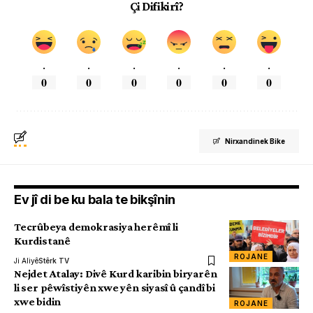
Çi Difikirî?
.
.
.
.
.
.
0
0
0
0
0
0
Nirxandinek Bike
Ev jî di be ku bala te bikşînin
Tecrûbeya demokrasiya herêmî li
Kurdistanê
ROJANE
Ji Aliyê
Stêrk TV
Nejdet Atalay: Divê Kurd karibin biryarên
li ser pêwîstiyên xwe yên siyasî û çandî bi
xwe bidin
ROJANE