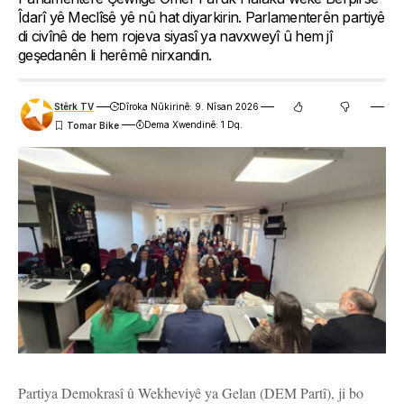
Îdarî yê Meclîsê yê nû hat diyarkirin. Parlamenterên partiyê
di civînê de hem rojeva siyasî ya navxweyî û hem jî
geşedanên li herêmê nirxandin.
Stêrk TV
Dîroka Nûkirinê: 9. Nîsan 2026
Dema Xwendinê: 1 Dq.
Partiya Demokrasî û Wekheviyê ya Gelan (DEM Partî), ji bo