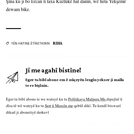
Şîna ku ji bo Ercan li taxa Kuzlukê hat danîn, wê heta Yekşemê
dewam bike.
RIHA
YÊN HATINE ÊTÎKETKIRIN
Ji me agahî bistîne!
Eger tu bibî abone em ê nûçeyên lezgîn yekser ji maîla
te re bişînin.
Eger tu bibî abone te we wateyê ku tu
Polîtikaya Malpera Me
dipejînî û
dîsa tê wê wateyê ku tu
Şert û Mercên me
qebûl dikî. Tu kendî bixwazî
dikarî ji abonetiyê derkevî