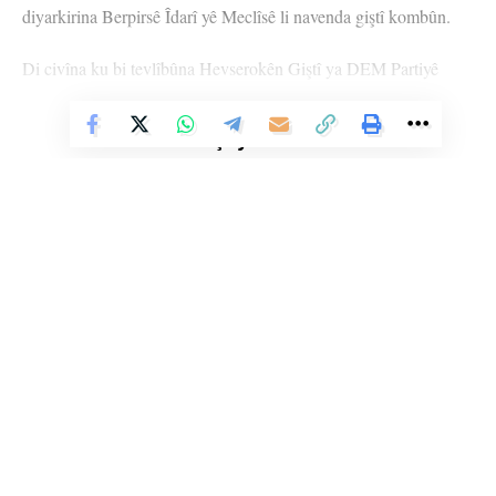
diyarkirina Berpirsê Îdarî yê Meclîsê li navenda giştî kombûn.
Di civîna ku bi tevlîbûna Hevserokên Giştî ya DEM Partiyê
Tulay Hatîmogullari û Tuncer Bakirhan pêk hat de,
parlamenterên partiyê hem rojeva siyasî û hem jî mijarên girîng
Vê Nûçeyê Bixwîne
ên di çarçoveya xebatên meclîsê de nîqaş kirin.
Di civînê de mijarên wekî, azadiya fizîkî ya Rêber Apo,
qanûnên ku di çarçoveya pêvajoya Aştî û Civaka Demokratîk de
li meclîsê bên destgirtin û geşedanên li Rojhilata Navînê hatin
nîqaşkirin. Her wiha di civînê de krîza aborî û xîzaniya li
Tirkiyeyê û xebatên ji bo 1’ê Gulanê Cejna Karker û Kedkaran a
Cîhanê jî hat nîqaşkirin.
Li Ser Şopa Heqîqetê
Stêrk TV ji sala 2009an ve di warên siyasî, civakî, çandî û hunerî de
Her wiha parlamenteran li ser aloziya di navbera DYE û Îsraîl û
weşanê dike. Bi nêrîna azadiya jinê û avakirina civakeke demokratîk,
Îranê de, pêşketinên li Rojhilata Navîn û rewşa siyasî ya herêmê
Stêrk TV xebatên civakî, çandî, hunerî, dîrokî, aborî û yên jîngehê
dimeşîne. Di çarçoveya parastin û pêşxistina çand û zimanê Kurdî de, bi
nêrînên xwe parvekirin.
zaravayên Kurmancî, Soranî, Kirmanckî û Hewramî nûçe û bernameyên