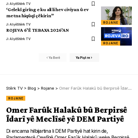
Ji Aliyê
Stêrk TV
‘Gelekî girîng e ku alî li hev civiyan û ev
metna hiqûqî çêkirin”
ROJANE
Ji Aliyê
Stêrk TV
ROJEVA 6’Ê TEBAXA 2026’AN
Ji Aliyê
Stêrk TV
ROJANE
Ya Berê
Ya Pişt re
Stêrk TV
>
Blog
>
Rojane
>
Omer Farûk Halakû bû Berpirsê Îdarî yê Meclîsê yê DEM Partiyê
ROJANE
Omer Farûk Halakû bû Berpirsê
Îdarî yê Meclîsê yê DEM Partiyê
Di encama hilbijartina li DEM Partiyê hat kirin de,
Parlamenterê Çewlîgê Omer Farûk Halakû weke Berpirsê