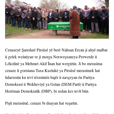
Cenazeyê Şaredarê Pirsûsê yê berê Nahsan Ercan ji aliyê malbat
û gelek welatiyan ve ji morga Nexweşxaneya Perwerde û
Lêkolînê ya Mehmet Akif Înan hat wergirtin. Ji bo merasîma
cenaze li goristana Taxa Kuzlukê ya Pirsûsê merasîmek hat
lidarxistin ku tevî rêxistinên bajêr û navçeyan ên Partiya
Demokrasî û Wekheviyê ya Gelan (DEM Partî) û Partiya
Herêman Demokratîk (DBP), bi sedan kes tevlî bûn.
Piştî merasîmê, cenaze bi duayan hat veşartin.