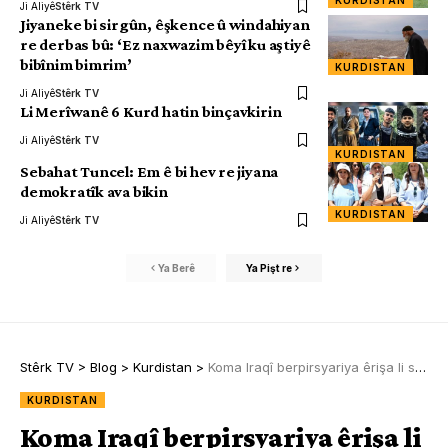
KURDISTAN
Ji Aliyê
Stêrk TV
Jiyaneke bi sirgûn, êşkence û windahiyan
re derbas bû: ‘Ez naxwazim bêyî ku aştiyê
bibînim bimrim’
KURDISTAN
Ji Aliyê
Stêrk TV
Li Merîwanê 6 Kurd hatin binçavkirin
Ji Aliyê
Stêrk TV
KURDISTAN
Sebahat Tuncel: Em ê bi hev re jiyana
demokratîk ava bikin
KURDISTAN
Ji Aliyê
Stêrk TV
Ya Berê
Ya Pişt re
Stêrk TV
>
Blog
>
Kurdistan
>
Koma Iraqî berpirsyariya êrişa li ser Hewlêrê li xwe girt
KURDISTAN
Koma Iraqî berpirsyariya êrişa li