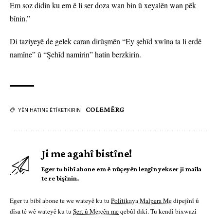
Em soz didin ku em ê li ser doza wan bin û xeyalên wan pêk
bînin.”
Di taziyeyê de gelek caran dirûşmên “Ey şehîd xwîna ta li erdê
namîne” û “Şehîd namirin” hatin berzkirin.
COLEMÊRG
YÊN HATINE ÊTÎKETKIRIN
Ji me agahî bistîne!
Eger tu bibî abone em ê nûçeyên lezgîn yekser ji maîla
te re bişînin.
Eger tu bibî abone te we wateyê ku tu
Polîtikaya Malpera Me
dipejînî û
dîsa tê wê wateyê ku tu
Şert û Mercên me
qebûl dikî. Tu kendî bixwazî