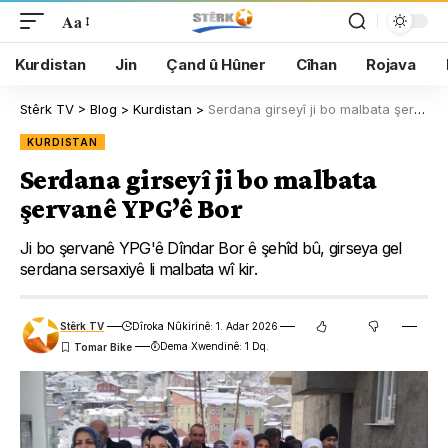
Aa
Kurdistan
Jin
Çand û Hûner
Cîhan
Rojava
Stêrk TV
>
Blog
>
Kurdistan
>
Serdana girseyî ji bo malbata şervanê YPG’ê Bor
KURDISTAN
Serdana girseyî ji bo malbata
şervanê YPG’ê Bor
Ji bo şervanê YPG'ê Dîndar Bor ê şehîd bû, girseya gel
serdana sersaxiyê li malbata wî kir.
Stêrk TV
Dîroka Nûkirinê: 1. Adar 2026
Dema Xwendinê: 1 Dq.