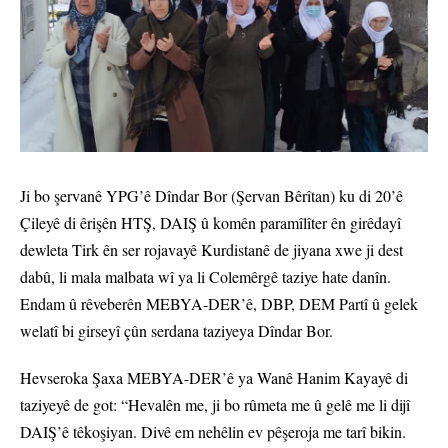
Ji bo şervanê YPG’ê Dîndar Bor (Şervan Bêrîtan) ku di 20’ê
Çileyê di êrişên HTŞ, DAIŞ û komên paramîlîter ên girêdayî
dewleta Tirk ên ser rojavayê Kurdistanê de jiyana xwe ji dest
dabû, li mala malbata wî ya li Colemêrgê taziye hate danîn.
Endam û rêveberên MEBYA-DER’ê, DBP, DEM Partî û gelek
welatî bi girseyî çûn serdana taziyeya Dîndar Bor.
Hevseroka Şaxa MEBYA-DER’ê ya Wanê Hanim Kayayê di
taziyeyê de got: “Hevalên me, ji bo rûmeta me û gelê me li dijî
DAIŞ’ê têkoşiyan. Divê em nehêlin ev pêşeroja me tarî bikin.