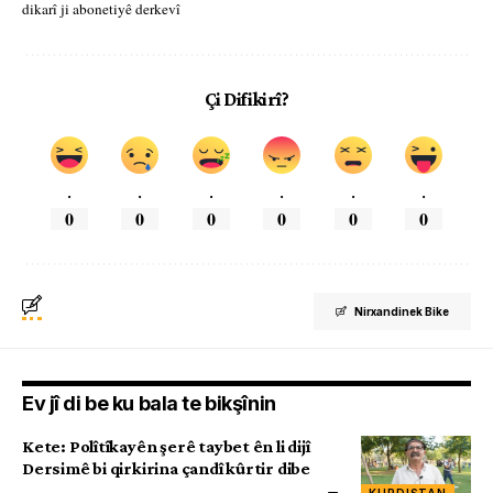
dikarî ji abonetiyê derkevî
Çi Difikirî?
.
.
.
.
.
.
0
0
0
0
0
0
Nirxandinek Bike
Ev jî di be ku bala te bikşînin
Kete: Polîtîkayên şerê taybet ên li dijî
Dersimê bi qirkirina çandî kûrtir dibe