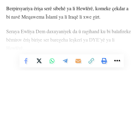
Berpirsyariya êrişa serê sibehê ya li Hewlêrê, komeke çekdar a
bi navê Meqawema Îslamî ya li Iraqê li xwe girt.
Seraya Ewliya Dem daxuyaniyek da û ragihand ku bi balafireke
bêmirov êriş biriye ser baregeha leşkerî ya DYE’yê ya li
Hewlêrê.
Vê Nûçeyê Bixwîne
HEWLÊR
YÊN HATINE ÊTÎKETKIRIN
Ji me agahî bistîne!
Eger tu bibî abone em ê nûçeyên lezgîn yekser ji maîla
te re bişînin.
Li Ser Şopa Heqîqetê
Stêrk TV ji sala 2009an ve di warên siyasî, civakî, çandî û hunerî de