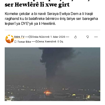
ser Hewlêrê li xwe girt
Komeke çekdar a bi navê Seraya Ewliya Dem a li Iraqê
ragihand ku bi balafireke bêmirov êriş biriye ser baregeha
leşkerî ya DYE'yê ya li Hewlêrê.
Stêrk TV
Dîroka Nûkirinê: 1. Adar 2026
Dema Xwendinê: 0 Dq.