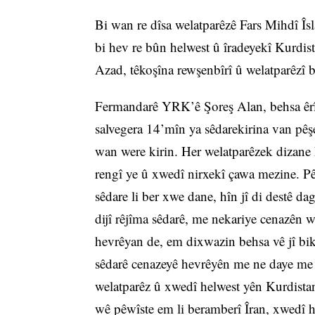
Bi wan re dîsa welatparêzê Fars Mihdî Îs
bi hev re bûn helwest û îradeyekî Kurdist
Azad, têkoşîna rewşenbîrî û welatparêzî bi
Fermandarê YRK’ê Şoreş Alan, behsa êrîş 
salvegera 14’mîn ya sêdarekirina van pêş
wan were kirin. Her welatparêzek dizane ku
rengî ye û xwedî nirxekî çawa mezine. Pêw
sêdare li ber xwe dane, hîn jî di destê d
dijî rêjîma sêdarê, me nekariye cenazên 
hevrêyan de, em dixwazin behsa vê jî biki
sêdarê cenazeyê hevrêyên me ne daye me 
welatparêz û xwedî helwest yên Kurdistan
wê pêwîste em li beramberî Îran, xwedî h