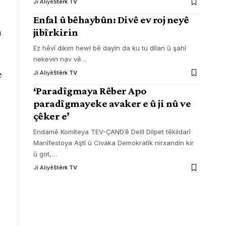
Ji Aliyê
Stêrk TV
Enfal û bêhaybûn: Divê ev roj neyê
a
jibîrkirin
Ez hêvî dikim hewl bê dayîn da ku tu dîlan û şahî
nekevin nav vê
…
e
Ji Aliyê
Stêrk TV
‘Paradîgmaya Rêber Apo
paradîgmayeke avaker e û ji nû ve
çêker e’
Endamê Komîteya TEV-ÇAND’ê Delîl Dilpet têkildarî
Manîfestoya Aştî û Civaka Demokratîk nirxandin kir
û got,
…
Ji Aliyê
Stêrk TV