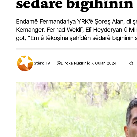
sêdarê bigihînin
Endamê Fermandariya YRK’ê Şoreş Alan, di şe
Kemanger, Ferhad Wekîlî, Elî Heyderyan û Mi
got, "Em ê têkoşîna şehîdên sêdarê bigihînin s
Stêrk TV
Dîroka Nûkirinê: 7. Gulan 2024