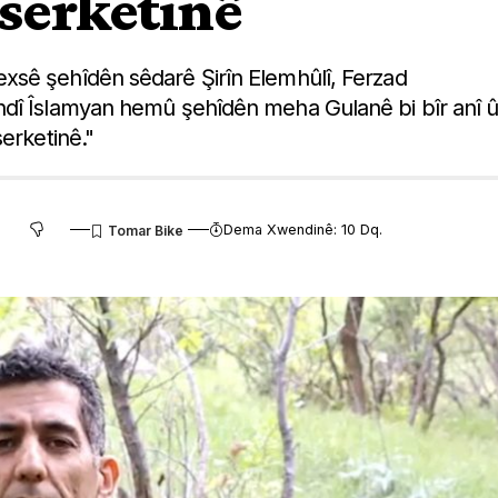
 serketinê
xsê şehîdên sêdarê Şirîn Elemhûlî, Ferzad
hdî Îslamyan hemû şehîdên meha Gulanê bi bîr anî 
erketinê."
Dema Xwendinê: 10 Dq.