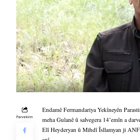
Endamê Fermandariya Yekîneyên Parastin
Parvekirin
meha Gulanê û salvegera 14’emîn a darve
Elî Heyderyan û Mihdî Îsllamyan ji ANF’ê
anî.