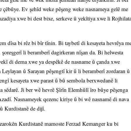
me çêbûye. Ev şehîd weke pêşeng weke nasnameya gelê me
 azadiya xwe bi dest bixe, serkeve û yekîtiya xwe li Rojhilat
m dîsa bi rêz bi bîr tînin. Bi taybetî di kesayeta hevrêya m
 şoreşgerî li beramberî dagirkeran nîşan da. Bi helwesta
 wekî di dema xwe ya despêkê de nasname û çanda xwe
ta Leylayan û Sarayan pêşengtî kir û li beramberî zordaran û
 rengî kesayeta xwe parast û bû sembola berxwedanê li
ma sêdarê. Ji ber wê hevrê Şîrîn Elemhûlî îro bûye pêşenga
n Azadî. Nasnameyek qezenc kiriye û bi wê nasnamê di nava
û Kurdistanê de dijî.
 zarokên Kurdistanê mamoste Ferzad Kemanger ku bi