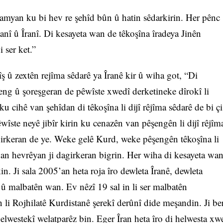
lamyan ku bi hev re şehîd bûn û hatin sêdarkirin. Her pênc
anî û Îranî. Di kesayeta wan de têkoşîna îradeya Jinên
 ser ket.”
û zextên rejîma sêdarê ya Îranê kir û wiha got, “Di
eng û şoreşgeran de pêwîste xwedî derketineke dîrokî li
 cihê van şehîdan di têkoşîna li dijî rêjîma sêdarê de bi çi
îste neyê jibîr kirin ku cenazên van pêşengên li dijî rêjîm
agirkeran de ye. Weke gelê Kurd, weke pêşengên têkoşîna li
wan hevrêyan ji dagirkeran bigrin. Her wiha di kesayeta wa
n. Ji sala 2005’an heta roja îro dewleta Îranê, dewleta
û malbatên wan. Ev nêzî 19 sal in li ser malbatên
 li Rojhilatê Kurdistanê şerekî derûnî dide meşandin. Ji be
elwestekî welatparêz bin. Eger Îran heta îro di helwesta xw