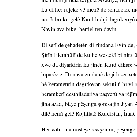
ku di her rojeke vê mehê de şehadetek 
ne. Ji bo ku gelê Kurd li dijî dagirkeriyê
Navîn ava bike, berdêl tên dayîn.
Di serî de şehadetên di zindana Evîn de, e
Şîrîn Elemhûlî de ku helwestekî bi nirx û
xwe da diyarkirin ku jinên Kurd dikare
biparêz e. Di nava zindanê de jî li ser xe
bê kerametirîn dagirkeran sekinî û bi vî
beramberî desthiladariya paşverû ya rêjî
jina azad, bûye pêşenga şoreşa jin Jiya
dilê hemî gelê Rojhilatê Kurdistan, Îranê 
Her wiha mamosteyê rewşenbîr, pêşengê