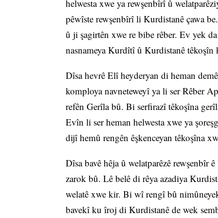
helwesta xwe ya rewşenbîrî û welatparêziy
pêwîste rewşenbîrî li Kurdistanê çawa b
û ji şagirtên xwe re bibe rêber. Ev yek da
nasnameya Kurdîtî û Kurdistanê têkoşîn 
Dîsa hevrê Elî heyderyan di heman demê 
komploya navneteweyî ya li ser Rêber Apo
refên Gerîla bû. Bi serfirazî têkoşîna gerî
Evîn li ser heman helwesta xwe ya şoreşge
dijî hemû rengên êşkenceyan têkoşîna xw
Dîsa bavê hêja û welatparêzê rewşenbîr ê
zarok bû. Lê belê di rêya azadiya Kurdista
welatê xwe kir. Bi wî rengî bû nimûneye
bavekî ku îroj di Kurdistanê de wek sem