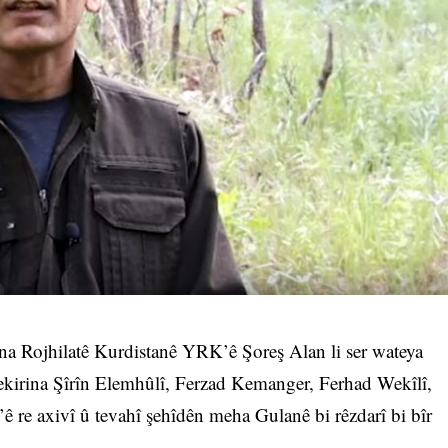
a Rojhilatê Kurdistanê YRK’ê Şoreş Alan li ser wateya
kirina Şîrîn Elemhûlî, Ferzad Kemanger, Ferhad Wekîlî,
 re axivî û tevahî şehîdên meha Gulanê bi rêzdarî bi bîr