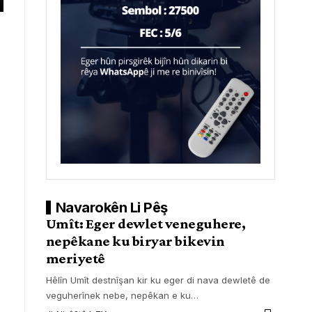
Navarokên Li Pêş
Umît: Eger dewlet veneguhere,
nepêkane ku biryar bikevin
meriyetê
Hêlîn Umît destnîşan kir ku eger di nava dewletê de
veguherînek nebe, nepêkan e ku
…