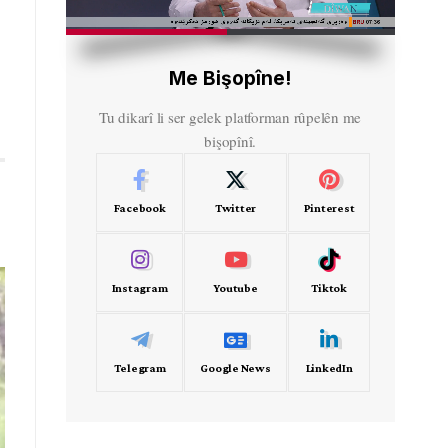
HD
00:30
Me Bişopîne!
û
Tu dikarî li ser gelek platforman rûpelên me
bişopînî.
Facebook
Twitter
Pinterest
Instagram
Youtube
Tiktok
Telegram
Google News
LinkedIn