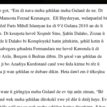
e got, “Em di nava meha şehîdan meha Gulanê de ne. Di
î, Mamosta Ferzad Kemanger, Elî Heyderyan, welatparêzê bi
rêzê Faris Mihdî Islamyan ku di 9’ê Gulana 2010 an de li
in. Di kesayeta hevrê Xoşmêr Sine, Şahîn Dalaho, Zozan û
e li Dalaho bi Komployekê hatin jehrkirin, şehîd ketin û
 salvegera şehadeta Fermandara me hevrê Kawenda û di
ê Axîn, Berçem û Bedran dibin. Di şexsê van şehîdan de
i bo Azadiya Kurdistanê canê xwe feda kirine bi rêz û
a ji wan şehîdan re dubare dikin. Heta dawî em ê têkoşîna
ate û girîngiya meha Gulanê de ev tişt anîn ziman, “Bê
nê wek meha şehîdan dîrokekî xwe yê dûr û dirêj heye. Ev
hêla gelê me ve wek meha şehîdan hatiye diyarkirin. Ji ber