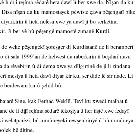
ê li dijî rejîma sêdarê heta dawî li ber xwe da. Nîşan da ku
e. Dîsa nîşan da ku mamostayek pêwîste çawa pêşengatî bik
 diyarkirin û heta nefesa xwe ya dawî ji bo serketina
kir. Ji ber vê bû pêşengê mamostê zimanê Kurdî.
de weke pêşengekî şoreşger di Kurdistanê de li beramberî
 di sala 1999’an de helwest da raberkirin û beşdarî nava
la da rêvebirin û di dema xwe ya dîlgirtinê de jî li zindana
rî meşiya û heta dawî diyar kir ku, ser dide lê sir nade. Li
e berdewam kir û şehîd bû.
 bajarê Sine, kak Ferhad Wekîlî. Tevî ku xwedî malbat û
nê de li dijî rejîma sêdarê têkoşiya û her tiştê xwe fedayî
kî welatparêzî, bû nimûneyekî rewşenbîriyê û bû nimûneya
bolek bê dîtine.