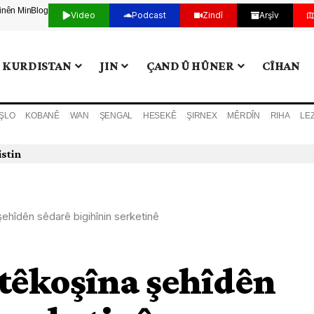
tinên Min
Blog
Video
Podcast
Zindî
Arşîv
KURDISTAN
JIN
ÇAND Û HÛNER
CÎHAN
ŞLO
KOBANÊ
WAN
ŞENGAL
HESEKÊ
ŞIRNEX
MÊRDÎN
RIHA
LE
ehîdên sêdarê bigihînin serketinê
 têkoşîna şehîdên