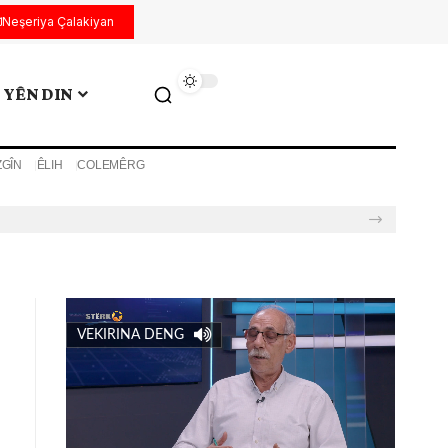
Neşeriya Çalakiyan
YÊN DIN
ZGÎN
ÊLIH
COLEMÊRG
VEKIRINA DENG