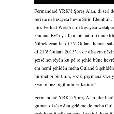
Fermandarê YRK’ê Şoreş Alan, di serî d
serî de di kesayeta hevrê Şîrîn Elemhûl
nirx Ferhad Wekîlî û di kesayeta welatpa
zindana Evîn ya Tehranê hatin sêdarekir
Nûpeldeyan ku di 5’ê Gulana heman sal d
di 21’ê Gulana 2015’an de dîsa em nêzî
şexsê hevrêyên ku pê re şehîd bûne hevr
em hemî şehîdên meha Gulanê û şehîdên j
hûrmet bi bîr tînin, soz û peymana xwe y
xwe bi hêz bigihînin serketinê.”
Fermandarê YRK’ê Şoreş Alan, der barê w
guman di têkoşîna gelê me de meha Gula
meh hem ji hêla tevgera Azadiyê, hem ji 