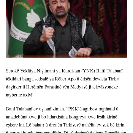
Serokê Yekîtiya Niştimanî ya Kurdistan (YNK) Bafil Talabanî
têkildarî banga sedsalê ya Rêber Apo û êrîşên dewleta Tirk a
dagirker li Herêmên Parastinê yên Medyayê ji televîzyoneke
taybet re axivî.
Bafil Talabanî ev tişt anî ziman. “PKK’ê agirbest ragihand û
amadebûna xwe ji bo lidarxistina kongreya xwe fesih kirinê
eşkere kir. Lê balafir û dronên Tirkiyeyê nahêlin ev yek bê kirin
û her roj bombebaranan dikin. Di vê derbarê de heta Emerîkiyan