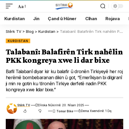
Aa
Kurdistan
Jin
Çand û Hûner
Cîhan
Rojava
Stêrk TV
>
Blog
>
Kurdistan
>
Talabanî: Balafirên Tirk nahêlin PKK kongreya xwe li dar bixe
KURDISTAN
Talabanî: Balafirên Tirk nahêlin
PKK kongreya xwe li dar bixe
Bafil Talabanî diyar kir ku balafir û dronên Tirkiyeyê her roj
herêmê bombebaranan dikin û got, “Emerîkiyan bi dilgiranî
ji min re gotin ku ‘dronên Tirkiye derfetê nadin PKK
kongreya xwe lidar bixe.”
Stêrk TV
Dîroka Nûkirinê: 20. Nîsan 2025
Dema Xwendinê: 1 Dq.