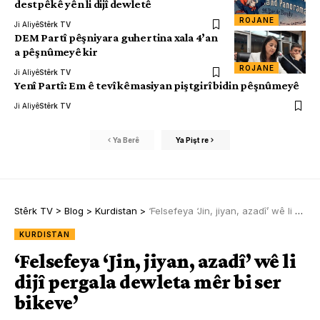
destpêkê yên li dijî dewletê
ROJANE
Ji Aliyê
Stêrk TV
DEM Partî pêşniyara guhertina xala 4’an
a pêşnûmeyê kir
ROJANE
Ji Aliyê
Stêrk TV
Yenî Partî: Em ê tevî kêmasiyan piştgirî bidin pêşnûmeyê
Ji Aliyê
Stêrk TV
Ya Berê
Ya Pişt re
Stêrk TV
>
Blog
>
Kurdistan
>
‘Felsefeya ‘Jin, jiyan, azadî’ wê li dijî pergala dewleta mêr bi ser bikeve’
KURDISTAN
‘Felsefeya ‘Jin, jiyan, azadî’ wê li
dijî pergala dewleta mêr bi ser
bikeve’