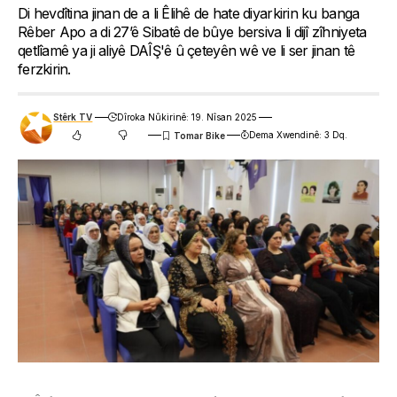
Di hevdîtina jinan de a li Êlihê de hate diyarkirin ku banga
Rêber Apo a di 27’ê Sibatê de bûye bersiva li dijî zîhniyeta
qetlîamê ya ji aliyê DAÎŞ'ê û çeteyên wê ve li ser jinan tê
ferzkirin.
Stêrk TV
Dîroka Nûkirinê: 19. Nîsan 2025
Dema Xwendinê: 3 Dq.