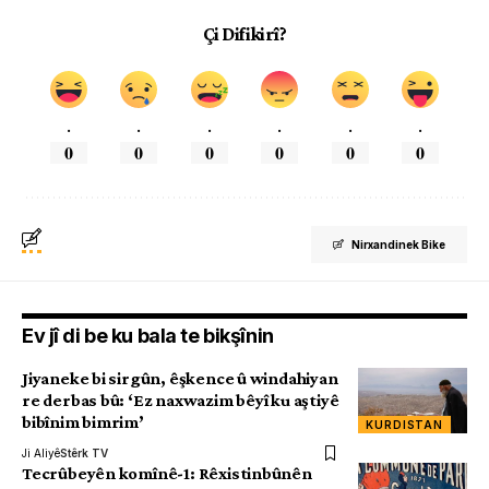
Çi Difikirî?
.
.
.
.
.
.
0
0
0
0
0
0
Nirxandinek Bike
Ev jî di be ku bala te bikşînin
Jiyaneke bi sirgûn, êşkence û windahiyan
re derbas bû: ‘Ez naxwazim bêyî ku aştiyê
bibînim bimrim’
KURDISTAN
Ji Aliyê
Stêrk TV
Tecrûbeyên komînê-1: Rêxistinbûnên