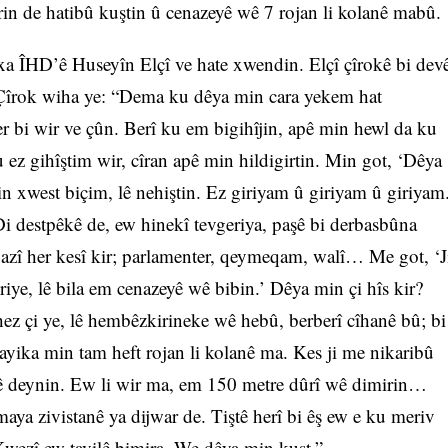
rin de hatibû kuştin û cenazeyê wê 7 rojan li kolanê mabû.
xa ÎHD’ê Huseyîn Elçî ve hate xwendin. Elçî çîrokê bi dev
Çîrok wiha ye: “Dema ku dêya min cara yekem hat
 bi wir ve çûn. Berî ku em bigihîjin, apê min hewl da ku
 ez gihîştim wir, cîran apê min hildigirtin. Min got, ‘Dêya
n xwest biçim, lê nehiştin. Ez giriyam û giriyam û giriyam
Di destpêkê de, ew hinekî tevgeriya, paşê bi derbasbûna
zî her kesî kir; parlamenter, qeymeqam, walî… Me got, ‘J
iye, lê bila em cenazeyê wê bibin.’ Dêya min çi hîs kir?
hez çi ye, lê hembêzkirineke wê hebû, berberî cîhanê bû; bi
ayika min tam heft rojan li kolanê ma. Kes ji me nikaribû
r wê deynin. Ew li wir ma, em 150 metre dûrî wê dimirin…
maya zivistanê ya dijwar de. Tiştê herî bi êş ew e ku meriv
wezî ew tavilê bimira. We dêya min kuşt.”