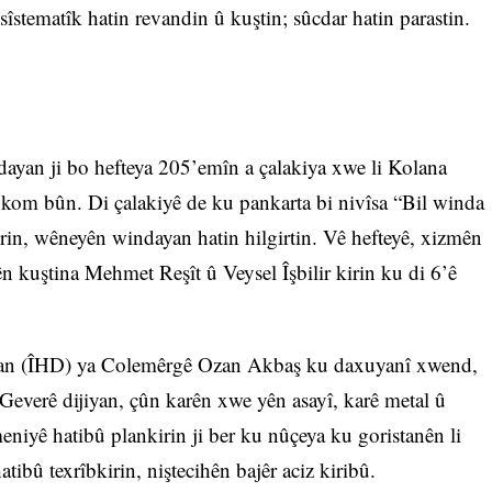
îstematîk hatin revandin û kuştin; sûcdar hatin parastin.
yan ji bo hefteya 205’emîn a çalakiya xwe li Kolana
om bûn. Di çalakiyê de ku pankarta bi nivîsa “Bil winda
irin, wêneyên windayan hatin hilgirtin. Vê hefteyê, xizmên
n kuştina Mehmet Reşît û Veysel Îşbilir kirin ku di 6’ê
an (ÎHD) ya Colemêrgê Ozan Akbaş ku daxuyanî xwend,
 Geverê dijiyan, çûn karên xwe yên asayî, karê metal û
niyê hatibû plankirin ji ber ku nûçeya ku goristanên li
atibû texrîbkirin, niştecihên bajêr aciz kiribû.