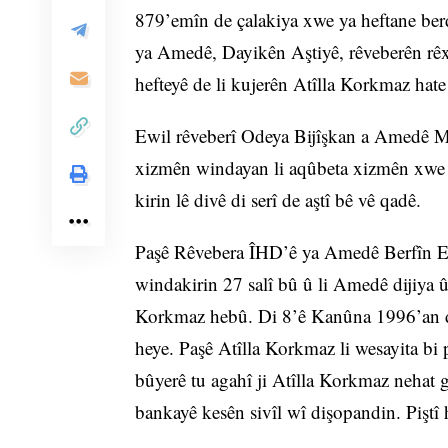
879’emîn de çalakiya xwe ya heftane b
ya Amedê, Dayikên Aştiyê, rêveberên rêxis
hefteyê de li kujerên Atîlla Korkmaz hate 
Ewil rêveberî Odeya Bijîşkan a Amedê Mu
xizmên windayan li aqûbeta xizmên xwe d
kirin lê divê di serî de aştî bê vê qadê.
Paşê Rêvebera ÎHD’ê ya Amedê Berfîn Elç
windakirin 27 salî bû û li Amedê dijiya
Korkmaz hebû. Di 8’ê Kanûna 1996’an de 
heye. Paşê Atîlla Korkmaz li wesayita bi 
bûyerê tu agahî ji Atîlla Korkmaz nehat g
bankayê kesên sivîl wî dişopandin. Piştî h