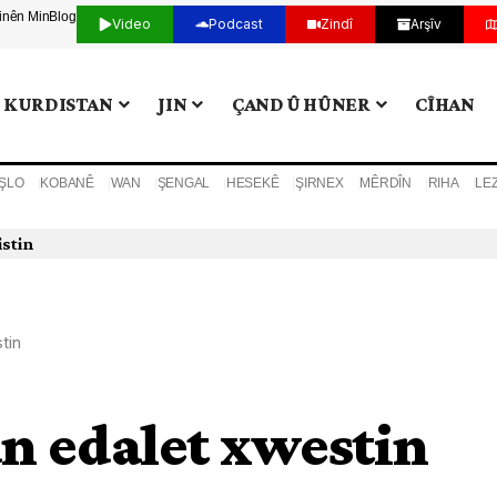
tinên Min
Blog
Video
Podcast
Zindî
Arşîv
KURDISTAN
JIN
ÇAND Û HÛNER
CÎHAN
ŞLO
KOBANÊ
WAN
ŞENGAL
HESEKÊ
ŞIRNEX
MÊRDÎN
RIHA
LE
istin
tin
 edalet xwestin