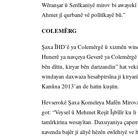
Wêranşar û Serêkaniyê mirov bi awayekî s
Ahmet jî qurbanê vê polîtîkayê bû.”
COLEMÊRG
Şaxa ÎHD’ê ya Colemêrgê û xizmên winda
Hunerê ya navçeya Geverê ya Colemêrgê k
bên dîtin, kiryar bên darizandin” hat vek
windayan daxwaza hesabpirsîna ji kiryarê
Kanûna 2013’an de hatin kuştin.
Hevserokê Şaxa Komeleya Mafên Mirov
got: “Veysel û Mehmet Reşît Îşbîlîr ku li
tamîrkirina wesayîtan. Daxuyaniya çapeme
navenda bajêr ji aliyê hêzên ewlehiyê ve h