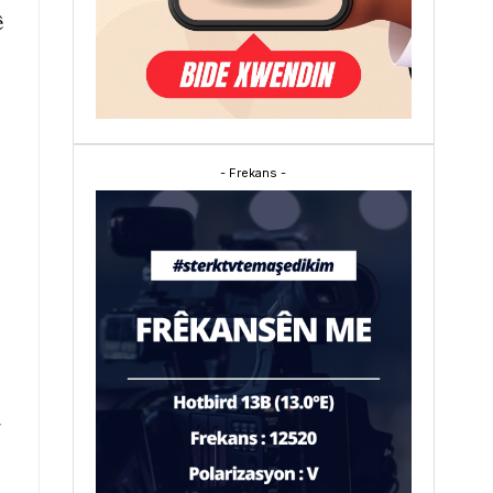
ê
- Frekans -
û