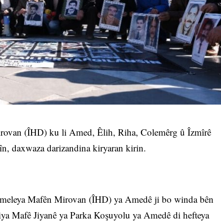
van (ÎHD) ku li Amed, Êlih, Riha, Colemêrg û Îzmîrê
sîn, daxwaza darizandina kiryaran kirin.
eleya Mafên Mirovan (ÎHD) ya Amedê ji bo winda bên
ariya Mafê Jiyanê ya Parka Koşuyolu ya Amedê di hefteya