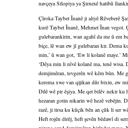
navçeya Silopiya ya Şirnexê hatibû îlanki
Çîroka Taybet Înanê ji aliyê Rêveberê Şa
kurê Taybet Înanê, Mehmet Înan vegot. 
gulebarankirin, wan agahî da me û em ber
biçe, lê wan ew jî gulebaran kir. Dema ku
min,’ û wan got, ‘Ew li kolanê maye.’ Mi
‘Dêya min li nîvê kolanê ma, tenê wisa. 
demjimêran, tevgerên wê kêm bûn. Me ga
kerema xwe van qijikan dûr bixin, ew mir
Dilê wê pir êşiya. Me qet bilêv nekir ku 
hezaran gotin nikarin wê hezê vebêjin. D
razê, ji tirsa ku kûçik bên an çûk li se
Heft rojên dirêj, heft şevên bêdawî di ser
nizane çend demjimêran birîndar maye. X