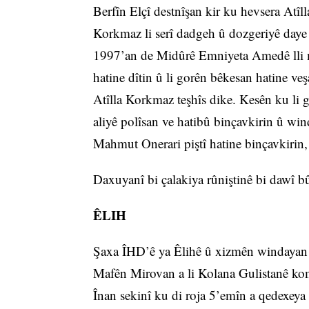
Berfîn Elçî destnîşan kir ku hevsera At
Korkmaz li serî dadgeh û dozgeriyê daye 
1997’an de Midûrê Emniyeta Amedê lli m
hatine dîtin û li gorên bêkesan hatine 
Atîlla Korkmaz teşhîs dike. Kesên ku li 
aliyê polîsan ve hatibû binçavkirin û win
Mahmut Onerari piştî hatine binçavkirin, 
Daxuyanî bi çalakiya rûniştinê bi dawî b
ÊLIH
Şaxa ÎHD’ê ya Êlihê û xizmên windayan d
Mafên Mirovan a li Kolana Gulistanê kom 
Înan sekinî ku di roja 5’emîn a qedexeya