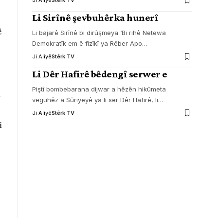
Ji Aliyê
Stêrk TV
Li Sirînê şevbuhêrka hunerî
ê
Li bajarê Sirînê bi dirûşmeya ‘Bi rihê Netewa
Demokratîk em ê fîzîkî ya Rêber Apo
…
Ji Aliyê
Stêrk TV
Li Dêr Hafirê bêdengî serwer e
Piştî bombebarana dijwar a hêzên hikûmeta
.
veguhêz a Sûriyeyê ya li ser Dêr Hafirê, li
…
Ji Aliyê
Stêrk TV
i