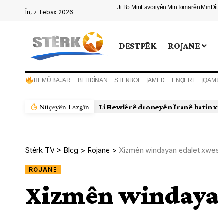
Ji Bo Min
Favoriyên Min
Tomarên Min
Dî
În, 7 Tebax 2026
DESTPÊK
ROJANE
HEMÛ BAJAR
BEHDÎNAN
STENBOL
AMED
ENQERE
QAMI
Nûçeyên Lezgîn
Li Hewlêrê droneyên Îranê hatin x
Stêrk TV
>
Blog
>
Rojane
>
Xizmên windayan edalet xwes
ROJANE
Xizmên windayan