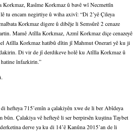
îlla Korkmaz, Rasîme Korkmaz û bavê wî Necmettîn
lê tu encam negirtiye û wiha axivî: “Di 2’yê Çileya
albata Korkmaz digere û dibêje li Semsûrê 2 cenaze
veşartin. Mamê Atîlla Korkmaz, Azmî Korkmaz diçe cenazeyê
gel Atîlla Korkmaz hatibû dîtin jî Mahmut Onerari yê ku ji
dakirin. Di vir de jî derdikeve holê ku Atîlla Korkmaz û
hatine înfazkirin.”
û.
i hefteya 715’emîn a çalakiyên xwe de li ber Abîdeya
bûn. Çalakiya vê hefteyê li ser berpirsên kuştina Taybet
 derketina derve ya ku di 14’ê Kanûna 2015’an de li