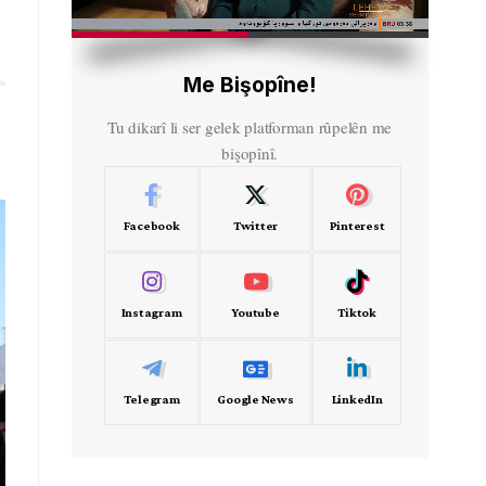
HD
00:31
Me Bişopîne!
Tu dikarî li ser gelek platforman rûpelên me
bişopînî.
Facebook
Twitter
Pinterest
Instagram
Youtube
Tiktok
Telegram
Google News
LinkedIn