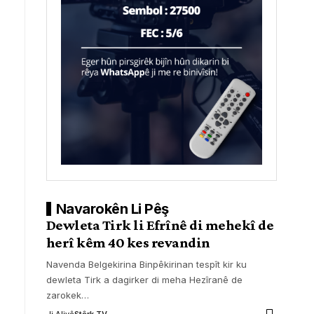
Navarokên Li Pêş
Dewleta Tirk li Efrînê di mehekî de
herî kêm 40 kes revandin
Navenda Belgekirina Binpêkirinan tespît kir ku
dewleta Tirk a dagirker di meha Hezîranê de
zarokek
…