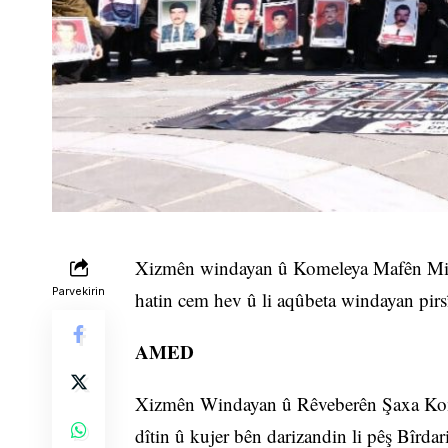
Xizmên windayan û Komeleya Mafên Miro
Parvekirin
hatin cem hev û li aqûbeta windayan pir
AMED
Xizmên Windayan û Rêveberên Şaxa Kom
dîtin û kujer bên darizandin li pêş Bîrd