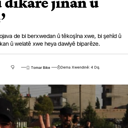
u dikare jinan û
’
Rojava de bi berxwedan û têkoşîna xwe, bi şehîd û
ivakan û welatê xwe heya dawiyê biparêze.
Dema Xwendinê: 4 Dq.