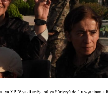
uya YPJ’ê ya di artêşa nû ya Sûriyeyê de û rewşa jinan a l