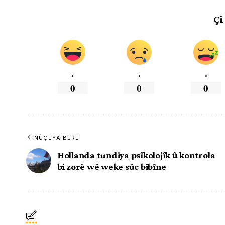
Çi
.
.
.
0
0
0
NÛÇEYA BERÊ
Hollanda tundiya psîkolojîk û kontrola
bi zorê wê weke sûc bibîne