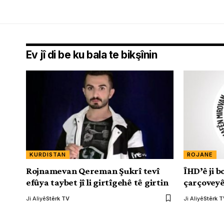
Ev jî di be ku bala te bikşînin
KURDISTAN
ROJANE
Rojnamevan Qereman Şukrî tevî
ÎHD’ê ji 
efûya taybet jî li girtîgehê tê girtin
çarçoveyê
Ji Aliyê
Stêrk TV
Ji Aliyê
Stêrk 