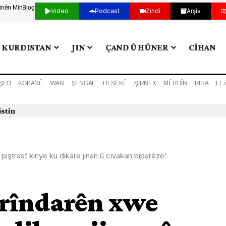
tinên Min
Blog
Video
Podcast
Zindî
Arşîv
KURDISTAN
JIN
ÇAND Û HÛNER
CÎHAN
ŞLO
KOBANÊ
WAN
ŞENGAL
HESEKÊ
ŞIRNEX
MÊRDÎN
RIHA
LE
istin
piştrast kiriye ku dikare jinan û civakan biparêze’
birîndarên xwe