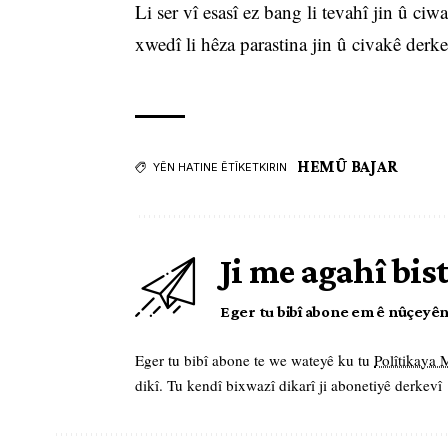
Li ser vî esasî ez bang li tevahî jin û c
xwedî li hêza parastina jin û civakê derk
HEMÛ BAJAR
YÊN HATINE ÊTÎKETKIRIN
Ji me agahî bis
Eger tu bibî abone em ê nûçeyên l
Eger tu bibî abone te we wateyê ku tu
Polîtikaya
dikî. Tu kendî bixwazî dikarî ji abonetiyê derkevî