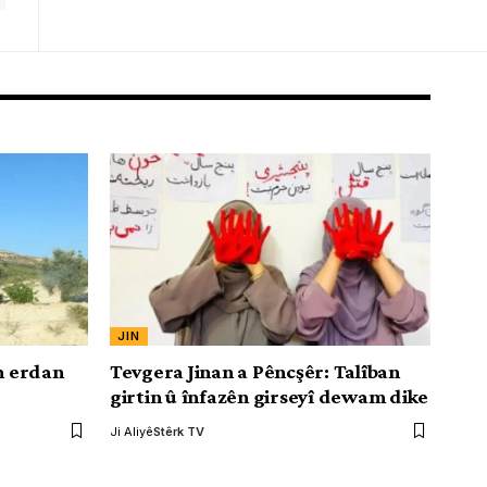
JIN
ên erdan
Tevgera Jinan a Pêncşêr: Talîban
girtin û înfazên girseyî dewam dike
Ji Aliyê
Stêrk TV