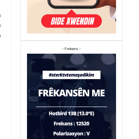
û
û
a
- Frekans -