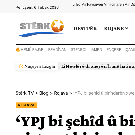
Ji Bo Min
Favoriyên Min
Tomarên Min
Dî
Pêncşem, 6 Tebax 2026
DESTPÊK
ROJANE
HEMÛ BAJAR
BEHDÎNAN
STENBOL
AMED
ENQERE
QAMI
Nûçeyên Lezgîn
Li Hewlêrê droneyên Îranê hatin x
Stêrk TV
>
Blog
>
Rojava
>
‘YPJ bi şehîd û birîndarên xwe 
ROJAVA
‘YPJ bi şehîd û 