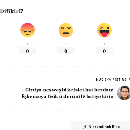
 Difikirî?
.
.
.
0
0
0
NÛÇEYA PIŞT RE
Girtiya nexweş bi kefalet hat berdan:
Êşkenceya fîzîk û derûnî lê hatiye kirin
Nirxandinek Bike