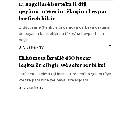
Li Bagcilarê berteka li dijî
qeyûman: Werin têkoşîna hevpar
berfireh bikin
Li Bagcilar ê Stenbolê di çalakiya darbeya qeyûman
de peyama berfirehkirina têkoşîna hevpar hatin
dayîn.
Ji Aliyê
Stêrk TV
Hikûmeta Îsraîlê 430 hezar
leşkerên cîhgir wê seferber bike!
Hikûmeta Îsraîlê li dijî îhtimala zêdebûna şer, bi rêya
wezîrê parastinê wê heya 30’ê Mijdara
…
Ji Aliyê
Stêrk TV