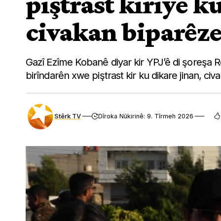
piştrast kiriye k
civakan biparêze
Gazî Ezîme Kobanê diyar kir YPJ’ê di şoreşa 
birîndarên xwe piştrast kir ku dikare jinan, c
Stêrk TV
Dîroka Nûkirinê: 9. Tîrmeh 2026