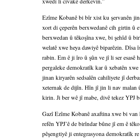
xwedî li civakê derkevin.”
Ezîme Kobanê bi bîr xist ku şervanên jin
xort di çeperên berxwedanê cih girtin û e
berxwedan û têkoşîna xwe, bi şehîd û birî
welatê xwe heya dawiyê biparêzin. Dîsa îsp
rabin. Em ê ji îro û şûn ve jî li ser esasê
pergaleke demokratîk kar û xebatên xwe b
jinan kiryarên sedsalên cahiliyete jî derba
xeternak de dijîn. Hîn jî jin li nav malan 
kirin. Ji ber wê jî mabe, divê tekez YPJ
Gazî Ezîme Kobanê axaftina xwe bi van h
refên YPJ’ê de birîndar bûne jî em ê têk
pêşengtiyê ji entegrasyona demokratîk re 