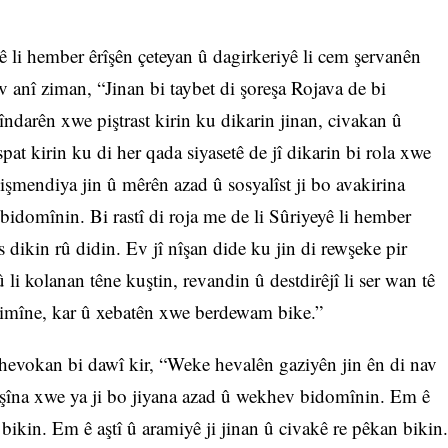
ê li hember êrîşên çeteyan û dagirkeriyê li cem şervanên
v anî ziman, “Jinan bi taybet di şoreşa Rojava de bi
ndarên xwe piştrast kirin ku dikarin jinan, civakan û
at kirin ku di her qada siyasetê de jî dikarin bi rola xwe
 hişmendiya jin û mêrên azad û sosyalîst ji bo avakirina
idomînin. Bi rastî di roja me de li Sûriyeyê li hember
s dikin rû didin. Ev jî nîşan dide ku jin di rewşeke pir
û li kolanan têne kuştin, revandin û destdirêjî li ser wan tê
 bimîne, kar û xebatên xwe berdewam bike.”
evokan bi dawî kir, “Weke hevalên gaziyên jin ên di nav
oşîna xwe ya ji bo jiyana azad û wekhev bidomînin. Em ê
bikin. Em ê aştî û aramiyê ji jinan û civakê re pêkan bikin.