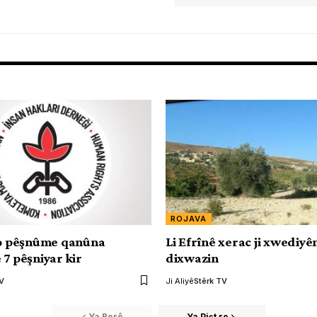
ROJAVA
bo pêşnûme qanûna
Li Efrînê xerac ji xwediy
 7 pêşniyar kir
dixwazin
TV
Ji Aliyê
Stêrk TV
Ya Berê
Ya Pişt re