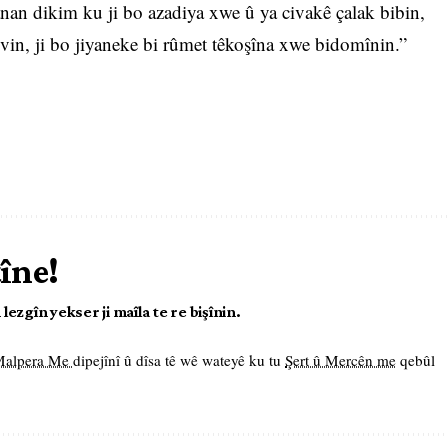
iwanan dikim ku ji bo azadiya xwe û ya civakê çalak bibin,
evin, ji bo jiyaneke bi rûmet têkoşîna xwe bidomînin.”
tîne!
ezgîn yekser ji maîla te re bişînin.
 Malpera Me
dipejînî û dîsa tê wê wateyê ku tu
Şert û Mercên me
qebûl