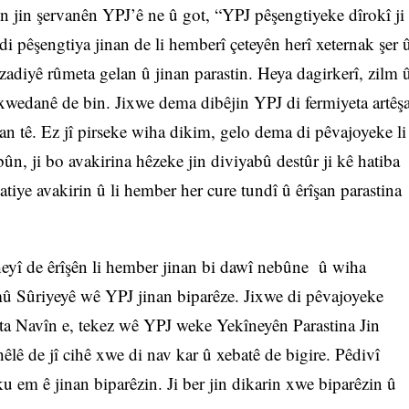
jin şervanên YPJ’ê ne û got, “YPJ pêşengtiyeke dîrokî ji
di pêşengtiya jinan de li hemberî çeteyên herî xeternak şer 
adiyê rûmeta gelan û jinan parastin. Heya dagirkerî, zilm 
rxwedanê de bin. Jixwe dema dibêjin YPJ di fermiyeta artêş
an tê. Ez jî pirseke wiha dikim, gelo dema di pêvajoyeke li
n, ji bo avakirina hêzeke jin diviyabû destûr ji kê hatiba
atiye avakirin û li hember her cure tundî û êrîşan parastina
heyî de êrîşên li hember jinan bi dawî nebûne û wiha
 Sûriyeyê wê YPJ jinan biparêze. Jixwe di pêvajoyeke
a Navîn e, tekez wê YPJ weke Yekîneyên Parastina Jin
lê de jî cihê xwe di nav kar û xebatê de bigire. Pêdivî
u em ê jinan biparêzin. Ji ber jin dikarin xwe biparêzin û