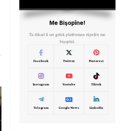
HD
00:00
Me Bişopîne!
Tu dikarî li ser gelek platforman rûpelên me
bişopînî.
Facebook
Twitter
Pinterest
Instagram
Youtube
Tiktok
Telegram
Google News
LinkedIn