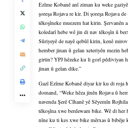
Ezîme Kobanê anî ziman ku weke gaziyên 
şoreşa Rojava re kir. Di şoreşa Rojava de 
têkoşîneke muezem hat kirin. Şervanên az
koledarî hebe wê jin di nav têkoşîn û be
Sûriyeyê de nayê qebûl kirin, kenê mirov
hember jinan û gelan xeteriyên mezin hebû
girtin? YPJ hêzeke ku li gorî pêdiviyan h
jinan û gelan dike.”
Gazî Ezîme Kobanê diyar kir ku di roja 
domand, “Weke hêza jinên Rojava û hemû
navenda Şerê Cîhanê yê Sêyemîn Rojhilat
têkoşîna xwe berdewam bike. Wê di her hê
nîne ku ti kes xwe bike mêrxas û bibêje k