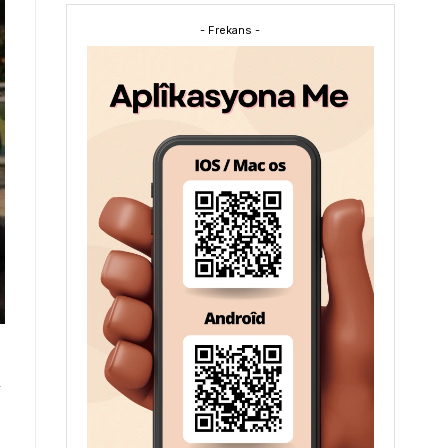
- Frekans -
i