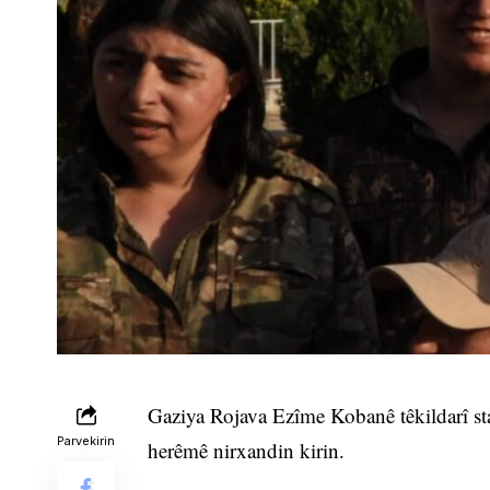
Gaziya Rojava Ezîme Kobanê têkildarî stat
Parvekirin
herêmê nirxandin kirin.