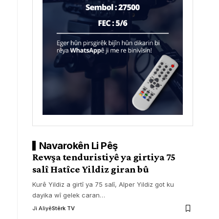
Navarokên Li Pêş
Rewşa tenduristiyê ya girtiya 75
salî Hatîce Yildiz giran bû
Kurê Yildiz a girtî ya 75 salî, Alper Yildiz got ku
dayika wî gelek caran
…
Ji Aliyê
Stêrk TV